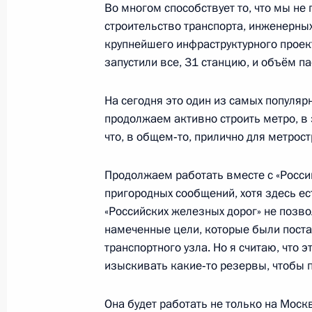
5 июля 2017 года, 15:30
Во многом способствует то, что мы не
строительство транспорта, инженерны
крупнейшего инфраструктурного проек
запустили все, 31 станцию, и объём п
Совместное заседание Госсовета и
достижения целевых показателей 
На сегодня это один из самых популя
развития
продолжаем активно строить метро, в 
4 мая 2017 года, 14:45
что, в общем‑то, прилично для метрос
Продолжаем работать вместе с «Росс
Встреча с мэром Москвы Сергеем
пригородных сообщений, хотя здесь е
«Российских железных дорог» не позв
21 февраля 2017 года, 15:15
намеченные цели, которые были пост
транспортного узла. Но я считаю, что 
изыскивать какие‑то резервы, чтобы 
Встреча с Мэром Москвы Сергеем
Она будет работать не только на Москву
11 ноября 2016 года, 20:00