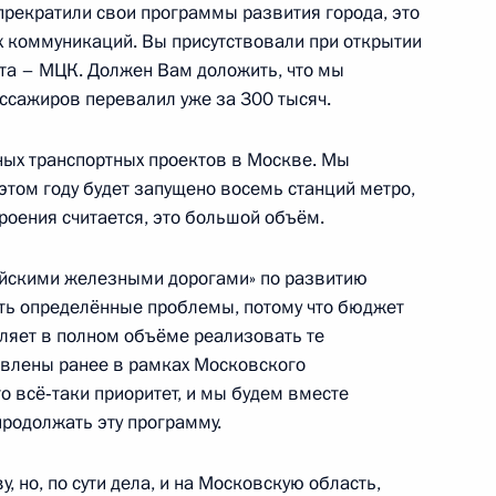
 прекратили свои программы развития города, это
х коммуникаций. Вы присутствовали при открытии
та – МЦК. Должен Вам доложить, что мы
ассажиров перевалил уже за 300 тысяч.
 Комиссии по мониторингу
социально-экономического
рных транспортных проектов в Москве. Мы
этом году будет запущено восемь станций метро,
троения считается, это большой объём.
ийскими железными дорогами» по развитию
 Собяниным
сть определённые проблемы, потому что бюджет
оляет в полном объёме реализовать те
авлены ранее в рамках Московского
это всё‑таки приоритет, и мы будем вместе
продолжать эту программу.
 Собяниным
, но, по сути дела, и на Московскую область,