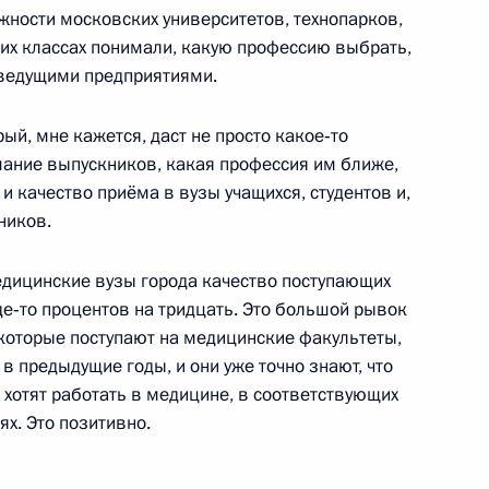
жности московских университетов, технопарков,
ших классах понимали, какую профессию выбрать,
Федеральной налоговой
 ведущими предприятиями.
ый, мне кажется, даст не просто какое‑то
мание выпускников, какая профессия им ближе,
и качество приёма в вузы учащихся, студентов и,
Сергеем Собяниным
ников.
едицинские вузы города качество поступающих
де‑то процентов на тридцать. Это большой рывок
 которые поступают на медицинские факультеты,
 ВДНХ
в предыдущие годы, и они уже точно знают, что
о хотят работать в медицине, в соответствующих
х. Это позитивно.