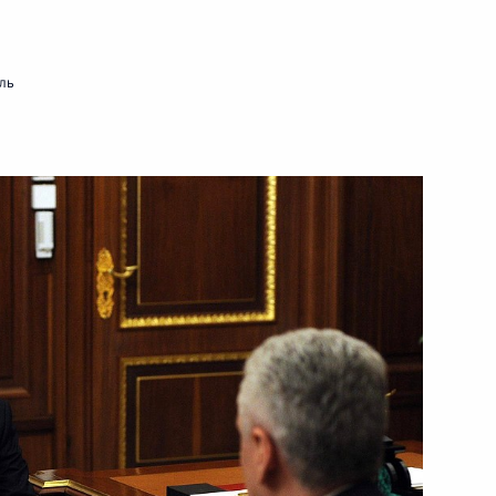
ть следующие материалы
ль
м центральным диаметрам
ва
 Собяниным