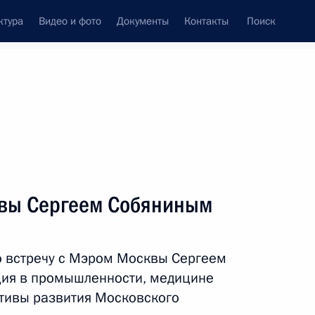
ктура
Видео и фото
Документы
Контакты
Поиск
Все персоны
квы Сергеем Собяниным
ю встречу с Мэром Москвы Сергеем
Подписаться на ленту
ция в промышленности, медицине
ктивы развития Московского