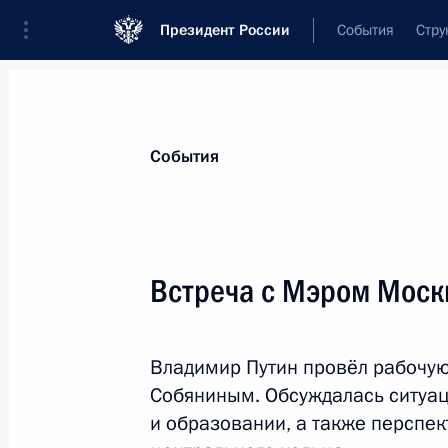
Президент России
События
Стру
Материалы по выбранной персоне
События
Собянин
,
Сергей
Семёнович
мэр Москвы
Встреча с Мэром Мос
Владимир Путин провёл рабочу
Лента событий
Собяниным. Обсуждалась ситуа
и образовании, а также перспе