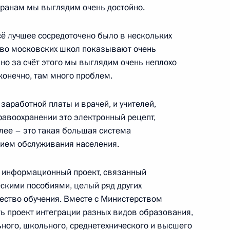
странам мы выглядим очень достойно.
Сергеем Собяниным
сё лучшее сосредоточено было в нескольких
тво московских школ показывают очень
но за счёт этого мы выглядим очень неплохо
конечно, там много проблем.
о вопросам безопасности
аработной платы и врачей, и учителей,
равоохранении это электронный рецепт,
лее – это такая большая система
нием обслуживания населения.
 полномочном представителе
т информационный проект, связанный
льном округе и Общественной
скими пособиями, целый ряд других
чество обучения. Вместе с Министерством
ь проект интеграции разных видов образования,
ного, школьного, среднетехнического и высшего