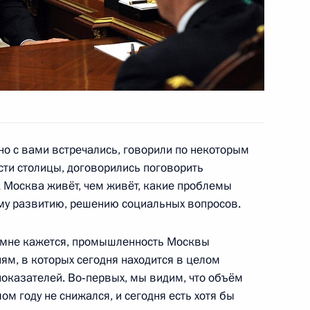
Сергеем Собяниным
о с вами встречались, говорили по некоторым
ти столицы, договорились поговорить
к Москва живёт, чем живёт, какие проблемы
 ВДНХ
му развитию, решению социальных вопросов.
мне кажется, промышленность Москвы
ям, в которых сегодня находится в целом
показателей. Во‑первых, мы видим, что объём
Собяниным и главой РЖД
ом году не снижался, и сегодня есть хотя бы