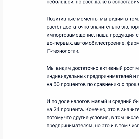
небольшой, но рост, даже в сопостави
15 ноября 2017 года, 17:45
Позитивные моменты мы видим в том, 
растёт достаточно значительно экспорт.
Заседание президиума Совета по 
импортозамещение, наша продукция ст
во‑первых, автомобилестроение, фар
27 октября 2017 года, 17:00
IT‑технологии.
Мы видим достаточно активный рост м
Заседание президиума Госсовета п
индивидуальных предпринимателей и п
развития пассажирских перевозок
на 50 процентов по сравнению с прош
22 сентября 2017 года, 18:15
И по доле налогов малый и средний б
на 24 процента. Конечно, это в значит
потому что другие условия, в том числ
Заседание Совета по стратегическ
предпринимателям, но это и в том чис
проектам