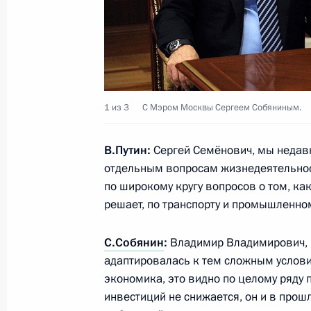
Инаугурация мэра Москвы
18 сентября 2018 года, 13:15
Рабочая встреча с мэром Москвы 
1 из 3
С Мэром Москвы Сергеем Собяниным.
14 апреля 2018 года, 13:00
В.Путин:
Сергей Семёнович, мы недавн
отдельным вопросам жизнедеятельнос
по широкому кругу вопросов о том, ка
Посещение павильона «Космос» на
решает, по транспорту и промышленно
12 апреля 2018 года, 15:10
С.Собянин
:
Владимир Владимирович, 
адаптировалась к тем сложным услови
экономика, это видно по целому ряду 
Встреча с мэром Москвы Сергеем 
инвестиций не снижается, он и в прошл
Олегом Белозёровым