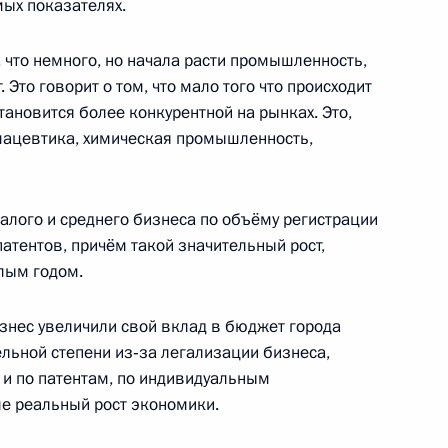
мых показателях.
что немного, но начала расти промышленность,
 Это говорит о том, что мало того что происходит
противодействию коррупции
ановится более конкурентной на рынках. Это,
мацевтика, химическая промышленность,
алого и среднего бизнеса по объёму регистрации
о вопросам комплексного
атентов, причём такой значительный рост,
лым годом.
изнес увеличили свой вклад в бюджет города
ельной степени из‑за легализации бизнеса,
е и по патентам, по индивидуальным
ому развитию и приоритетным
ле реальный рост экономики.