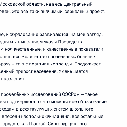
 Московской области, на весь Центральный
век. Это всё‑таки значимый, серьёзный проект,
го кольца
е, и образование развиваются, на мой взгляд,
егодня мы выполняем указы Президента
. И количественные, и качественные показатели
олняются. Количество пролеченных больных
Владимиром Мединским
врачу – такие позитивные тренды. Продолжает
ственный прирост населения. Уменьшается
 населения.
сохранения Новодевичьего
о проведённых исследований ОЭСРом – такое
мы подтвердили то, что московское образование
входим в десятку лучших систем школьного
н впереди нас только Финляндия, все остальные
городов, как Шанхай, Сингапур, ряд юго-