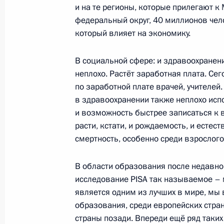
и на те регионы, которые прилегают к
федеральный округ, 40 миллионов чело
который влияет на экономику.
Открытие Московского центрально
10 сентября 2016 года, 12:30
В социальной сфере: и здравоохранени
неплохо. Растёт заработная плата. С
по заработной плате врачей, учителей
в здравоохранении также неплохо исп
Встреча с Сергеем Собяниным и 
и возможность быстрее записаться к 
7 июля 2016 года, 14:25
расти, кстати, и рождаемость, и есте
смертность, особенно среди взрослого
Перечень поручений по вопросам 
В области образования после недавн
исследование PISA так называемое – 
монастыря
является одним из лучших в мире, мы 
24 мая 2016 года, 14:00
образования, среди европейских стра
страны позади. Впереди ещё ряд таких 