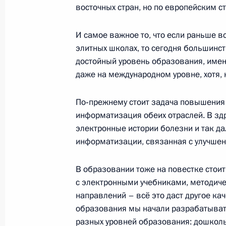
восточных стран, но по европейским 
Рабочая встреча с мэром Москвы 
И самое важное то, что если раньше в
15 апреля 2016 года, 14:45
элитных школах, то сегодня большинс
достойный уровень образования, имен
даже на международном уровне, хотя, 
Заседание президиума Госсовета п
дорожного движения
По‑прежнему стоит задача повышения з
14 марта 2016 года, 17:30
информатизация обеих отраслей. В зд
электронные истории болезни и так да
информатизации, связанная с улучше
Совместное заседание Совета при
В образовании тоже на повестке стои
Президента в Центральном федера
с электронными учебниками, методиче
палаты ЦФО
направлений – всё это даст другое ка
17 февраля 2016 года, 15:00
образования мы начали разрабатыват
разных уровней образования: дошколь