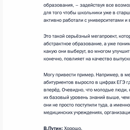
образования, – задействуя все возмо
для того чтобы школьники уже в стар
Расширенное заседание Коллегии 
активно работали с университетами и
службы
20 ноября 2015 года, 11:30
Это такой серьёзный мегапроект, котор
абстрактное образование, а уже пони
какую они выберут, во многом улучшит 
Рабочая встреча с мэром Москвы 
конечно, повлияет на качество выпуск
26 октября 2015 года, 13:25
Могу привести пример. Например, в м
абитуриентов выросло в цифрах ЕГЭ г
вперёд. Очевидно, что молодые люди,
4 августа Владимир Путин посетит
их базовый уровень знаний выше, чем 
они не просто поступили туда, а именн
3 августа 2015 года, 15:00
медицинских учреждениях, организация
В.Путин:
Хорошо.