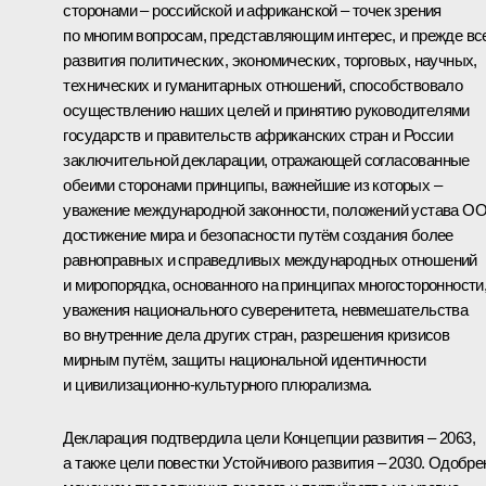
сторонами – российской и африканской – точек зрения
по многим вопросам, представляющим интерес, и прежде вс
развития политических, экономических, торговых, научных,
технических и гуманитарных отношений, способствовало
осуществлению наших целей и принятию руководителями
государств и правительств африканских стран и России
заключительной декларации, отражающей согласованные
обеими сторонами принципы, важнейшие из которых –
уважение международной законности, положений устава О
достижение мира и безопасности путём создания более
равноправных и справедливых международных отношений
и миропорядка, основанного на принципах многосторонности
уважения национального суверенитета, невмешательства
во внутренние дела других стран, разрешения кризисов
мирным путём, защиты национальной идентичности
и цивилизационно-культурного плюрализма.
Декларация подтвердила цели Концепции развития – 2063,
а также цели повестки Устойчивого развития – 2030. Одобре