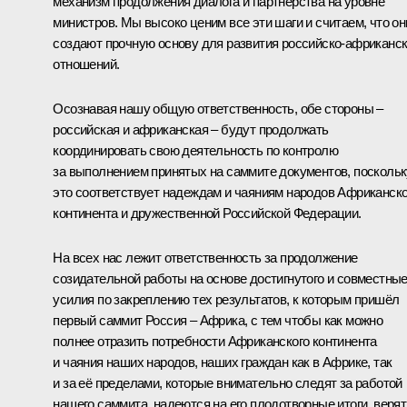
механизм продолжения диалога и партнёрства на уровне
министров. Мы высоко ценим все эти шаги и считаем, что он
создают прочную основу для развития российско-африканс
отношений.
Осознавая нашу общую ответственность, обе стороны –
российская и африканская – будут продолжать
координировать свою деятельность по контролю
за выполнением принятых на саммите документов, поскольк
это соответствует надеждам и чаяниям народов Африканско
континента и дружественной Российской Федерации.
На всех нас лежит ответственность за продолжение
созидательной работы на основе достигнутого и совместны
усилия по закреплению тех результатов, к которым пришёл
первый саммит Россия – Африка, с тем чтобы как можно
полнее отразить потребности Африканского континента
и чаяния наших народов, наших граждан как в Африке, так
и за её пределами, которые внимательно следят за работой
нашего саммита, надеются на его плодотворные итоги, верят