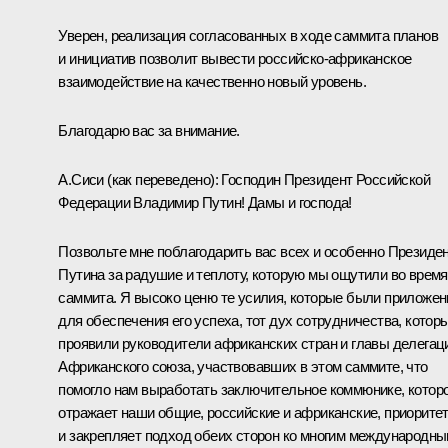
Уверен, реализация согласованных в ходе саммита планов
и инициатив позволит вывести российско-африканское
взаимодействие на качественно новый уровень.
Благодарю вас за внимание.
А.Сиси
(как переведено)
: Господин Президент Российской
Федерации Владимир Путин! Дамы и господа!
Позвольте мне поблагодарить вас всех и особенно Президе
Путина за радушие и теплоту, которую мы ощутили во время
саммита. Я высоко ценю те усилия, которые были приложе
для обеспечения его успеха, тот дух сотрудничества, котор
проявили руководители африканских стран и главы делегац
Африканского союза, участвовавших в этом саммите, что
помогло нам выработать заключительное коммюнике, котор
отражает наши общие, российские и африканские, приорите
и закрепляет подход обеих сторон ко многим международн