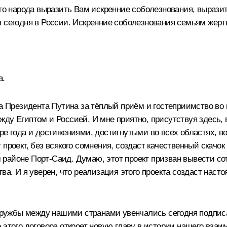
ого народа выразить Вам искренние соболезнования, выраз
л сегодня в России. Искренние соболезнования семьям жер
а.
а Президента Путина за тёплый приём и гостеприимство во 
жду Египтом и Россией. И мне приятно, присутствуя здесь
ре года и достижениями, достигнутыми во всех областях, в
 проект, без всякого сомнения, создаст качественный скачо
районе Порт-Саид. Думаю, этот проект призван вывести с
тва. И я уверен, что реализация этого проекта создаст нас
ружбы между нашими странами увенчались сегодня подпис
 этого договора откроет новую главу в истории нашего вза