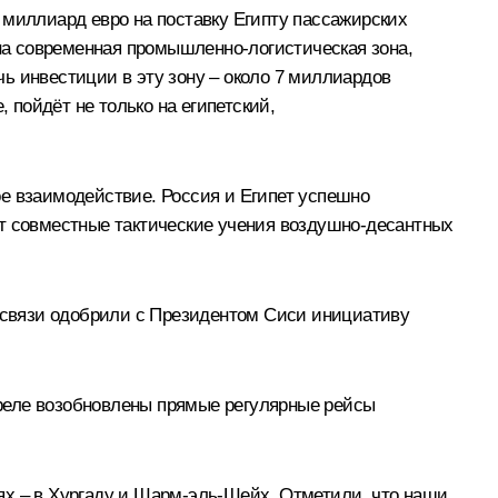
 миллиард евро на поставку Египту пассажирских
ана современная промышленно-логистическая зона,
 инвестиции в эту зону – около 7 миллиардов
 пойдёт не только на египетский,
ое взаимодействие. Россия и Египет успешно
ят совместные тактические учения воздушно-десантных
й связи одобрили с Президентом Сиси инициативу
реле возобновлены прямые регулярные рейсы
ях – в Хургаду и Шарм-эль-Шейх. Отметили, что наши