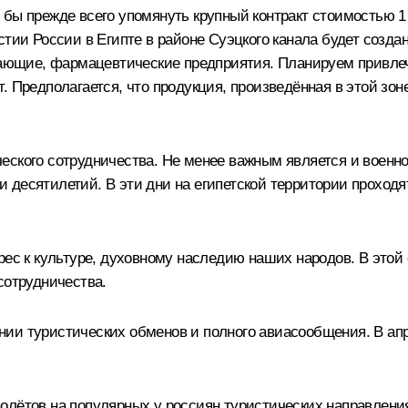
 бы прежде всего упомянуть крупный контракт стоимостью 1
стии России в Египте в районе Суэцкого канала будет созд
щие, фармацевтические предприятия. Планируем привлечь
 Предполагается, что продукция, произведённая в этой зоне,
еского сотрудничества. Не менее важным является и военн
 десятилетий. В эти дни на египетской территории проход
ерес к культуре, духовному наследию наших народов. В это
сотрудничества.
нии туристических обменов и полного авиасообщения. В ап
олётов на популярных у россиян туристических направлени