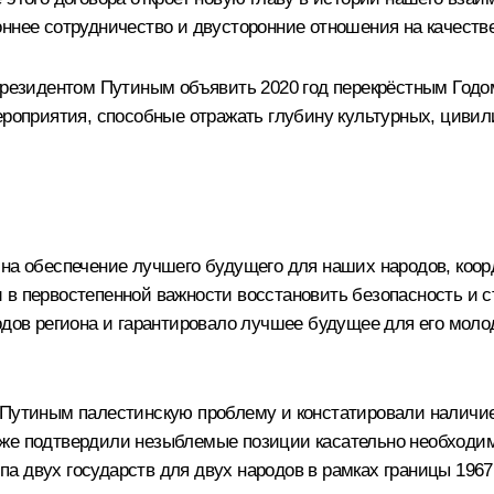
оннее сотрудничество и двусторонние отношения на качеств
 Президентом Путиным объявить 2020 год перекрёстным Год
мероприятия, способные отражать глубину культурных, цив
 на обеспечение лучшего будущего для наших народов, коо
в первостепенной важности восстановить безопасность и с
родов региона и гарантировало лучшее будущее для его мол
 Путиным палестинскую проблему и констатировали наличи
кже подтвердили незыблемые позиции касательно необход
а двух государств для двух народов в рамках границы 196