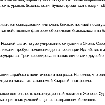
высить уровень безопасности. Будем стремиться к тому, чт
рживаются совпадающих или очень близких позиций по акт
ётся действенным фактором обеспечения безопасности на Б
оссией шагах по урегулированию ситуации в Сирии. Свери
 внимания требует положение дел в провинции Идлиб, где в 
государства. Проинформировали наших египетских друзей о 
ции сирийского политического процесса. Напомню, что еги
зиции из числа так называемой Каирской платформы.
 свою деятельность конституционный комитет в Женеве. Од
лагоприятных условий с целью возвращения беженцев.