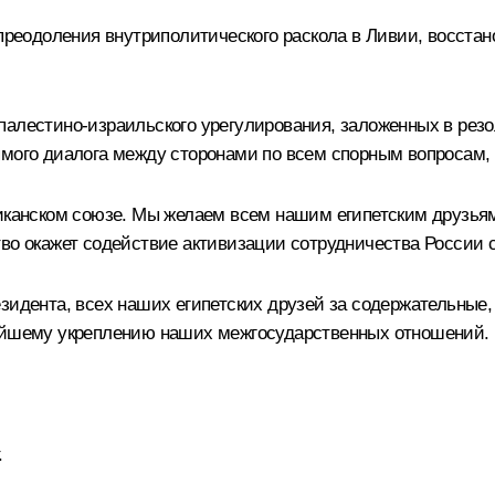
 преодоления внутриполитического раскола в Ливии, восста
 палестино-израильского урегулирования, заложенных в ре
ямого диалога между сторонами по всем спорным вопросам,
риканском союзе. Мы желаем всем нашим египетским друзьям
тво окажет содействие активизации сотрудничества России 
зидента, всех наших египетских друзей за содержательные,
нейшему укреплению наших межгосударственных отношений.
.