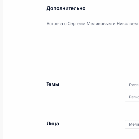
6 марта 2026 года, 20:40
Дополнительно
Встреча с Сергеем Меликовым и Николаем
Открытие новых инфраструктурных 
6 августа 2025 года, 19:20
Встреча с главой Дагестана Серг
29 января 2025 года, 18:15
Темы
Госс
Реги
Открытие объектов дорожного стро
16 октября 2023 года, 14:50
Лица
Мели