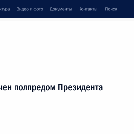
ктура
Видео и фото
Документы
Контакты
Поиск
Все персоны
чен полпредом Президента
Подписаться на ленту