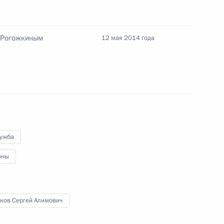
 Рогожкиным
12 мая 2014 года
объектов в регионах
еем Меликовым
лужба
оны
ительства в регионах
ков Сергей Алимович