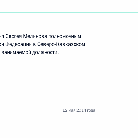
лики Дагестан
чил Сергея Меликова полномочным
в Дагестане
ой Федерации в Северо-Кавказском
т занимаемой должности.
ально-драматического театра
12 мая 2014 года
еем Меликовым