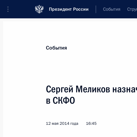
Президент России
События
Стру
Материалы по выбранной персоне
События
Меликов
,
Сергей
Алимович
Сергей Меликов назна
в СКФО
Лента событий
12 мая 2014 года
16:45