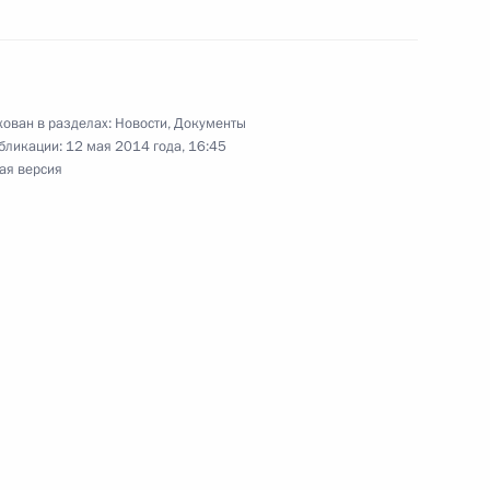
еем Меликовым
ован в разделах:
Новости
,
Документы
бликации:
12 мая 2014 года, 16:45
 дербентской Джума-мечети
ая версия
чню и Дагестан
стан Сергеем Меликовым