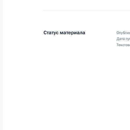
Встреча с главой Дагестана Серг
28 июня 2023 года, 21:45
Статус материала
Опублик
Дата пу
Посещение цитадели Нарын-Кала и
Текстов
28 июня 2023 года, 19:30
Мария Львова-Белова посетила Че
10 июня 2022 года, 20:00
Встреча с главой Республики Даге
6 апреля 2022 года, 13:50