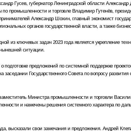
ксандр Гусев
, губернатор Ленинградской области
Александр 
ы по промышленности и торговле Владимир Гутенёв, прези
дпринимателей
Александр Шохин
, главный экономист госуд
иональных органов государственной власти, а также бизне
дной из ключевых задач 2023 года является укрепление тех
 нынешней ситуации.
 подготовке предложений по системной поддержке проекто
на заседании Государственного Совета по вопросу развити
 заместитель Министра промышленности и торговли Василий
шленности и намечены решения системного характера по д
да, высказали свои замечания и предложения. Андрей Клеп