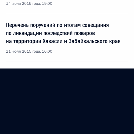
14 июля 2015 года, 19:00
Перечень поручений по итогам совещания
по ликвидации последствий пожаров
на территории Хакасии и Забайкальского края
11 июля 2015 года, 16:00
Перечень поручений по итогам совместного
заседания Совета по межнациональным
отношениям и Совета по русскому языку
4 июля 2015 года, 10:00
Перечень поручений по итогам заседания Совета
по развитию физической культуры и спорта