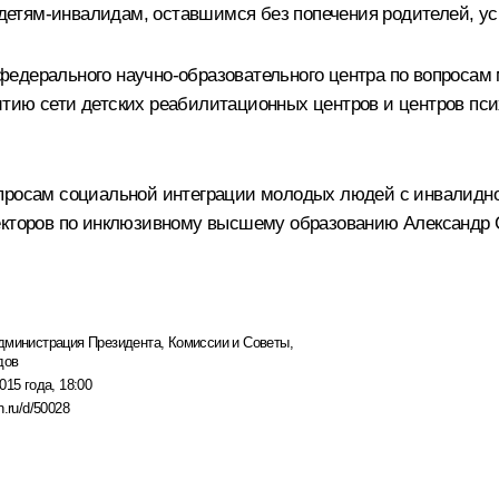
етям-инвалидам, оставшимся без попечения родителей, уси
едерального научно-образовательного центра по вопросам
тию сети детских реабилитационных центров и центров пси
опросам социальной интеграции молодых людей с инвалидно
ректоров по инклюзивному высшему образованию Александр 
дминистрация Президента
,
Комиссии и Советы
,
дов
015 года, 18:00
n.ru/d/50028