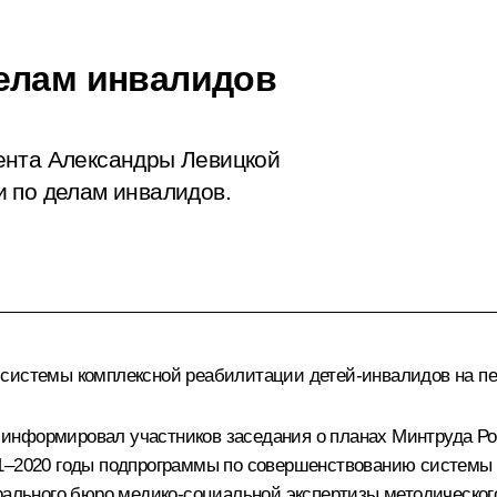
елам инвалидов
ента Александры Левицкой
 по делам инвалидов.
системы комплексной реабилитации детей-инвалидов на пер
информировал участников заседания о планах Минтруда Рос
11–2020 годы подпрограммы по совершенствованию системы
рального бюро медико-социальной экспертизы методическог