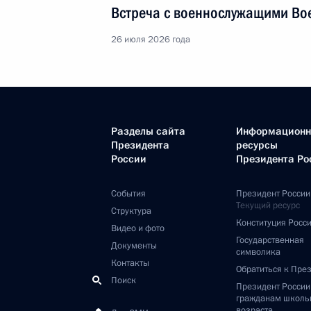
Встреча с военнослужащими Во
26 июля 2026 года
Разделы сайта
Информацион
Президента
ресурсы
России
Президента Ро
События
Президент России
Текущий ресурс
Структура
Конституция Росс
Видео и фото
Государственная
Документы
символика
Контакты
Обратиться к Пре
Поиск
Президент Росси
гражданам школь
возраста