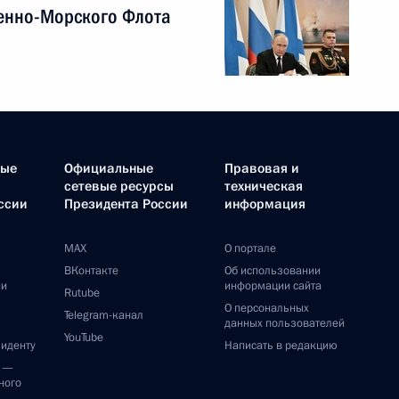
енно-Морского Флота
ные
Официальные
Правовая и
сетевые ресурсы
техническая
ссии
Президента России
информация
MAX
О портале
ВКонтакте
Об использовании
ии
информации сайта
Rutube
О персональных
Telegram-канал
данных пользователей
YouTube
зиденту
Написать в редакцию
и —
ного