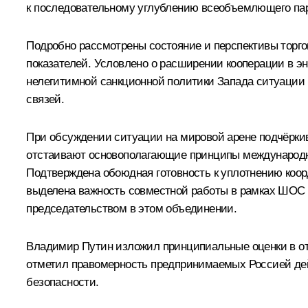
к последовательному углублению всеобъемлющего парт
Подробно рассмотрены состояние и перспективы торгов
показателей. Условлено о расширении кооперации в э
нелегитимной санкционной политики Запада ситуации 
связей.
При обсуждении ситуации на мировой арене подчёркива
отстаивают основополагающие принципы международн
Подтверждена обоюдная готовность к уплотнению коо
выделена важность совместной работы в рамках
ШОС
председательством в этом объединении.
Владимир Путин изложил принципиальные оценки в от
отметил правомерность предпринимаемых Россией де
безопасности.