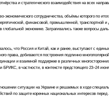
нёрства и стратегического взаимодействия на всех направ
о-экономического сотрудничества, объёмы которого по итога
нергетической, финансовой, промышленной, транспортной и
в глобальной экономике. Затрагивались также вопросы даль
лось, что Россия и Китай, как и ранее, выступают с едины
ого права, добиваются построения подлинно многополярно
рдинации и взаимной поддержке в различных многосторонни
и
БРИКС
, в частности, в контексте предстоящего 23–24 ию
ношении ситуации на Украине и решаемых в ходе специаль
йствий по защите коренных национальных интересов перед