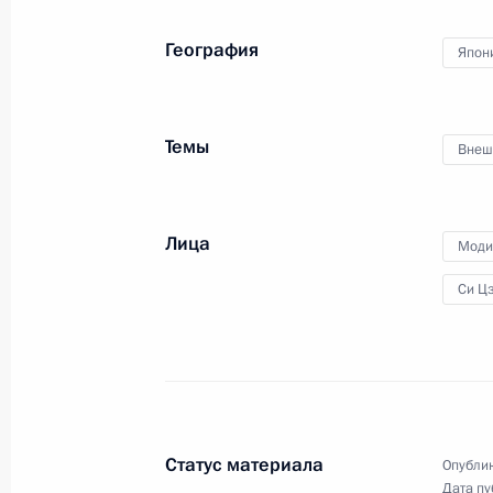
География
Япон
3 июля 2019 года
Москва, Кремль
Темы
Внеш
Лица
Моди
Си Ц
Статус материала
Опублик
Дата пу