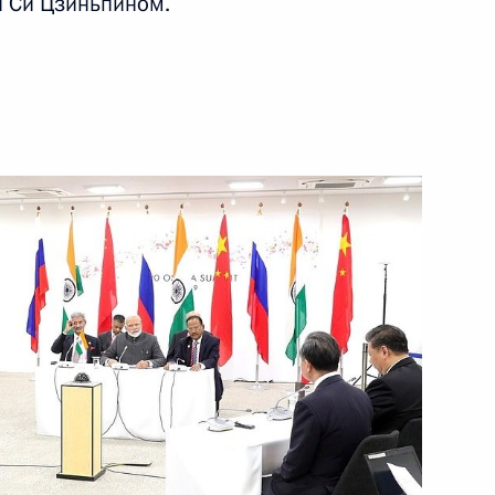
 Си Цзиньпином.
19 июля 2019 года
Видео, 2 ч.
Встреча с многодетной
семьёй Сыропятовых