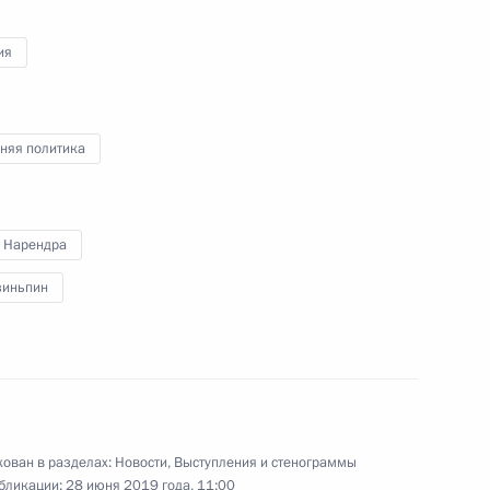
ия
Видео, 43 мин.
няя политика
 Нарендра
зиньпин
ован в разделах:
Новости
,
Выступления и стенограммы
бликации:
28 июня 2019 года, 11:00