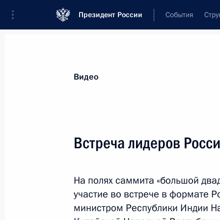
Президент России
События
Стру
Видеозаписи
Фотографии
Аудиозапи
Все материалы
Выступления
Совещан
Видео
Показа
Встреча лидеров Росси
Ввод в эксплуатацию новой
На полях саммита «большой два
аглофабрики Магнитогорского
участие во встрече в формате Р
металлургического комбината
министром Республики Индии Н