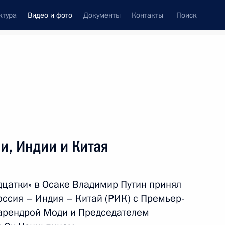
ктура
Видео и фото
Документы
Контакты
Поиск
си
ия, встречи
Встречи со СМИ
июль, 2019
ть следующие материалы
и, Индии и Китая
Совещание о мерах
дцатки» в Осаке Владимир Путин принял
по ликвидации последствий
оссия – Индия – Китай (РИК) с Премьер-
наводнения
арендрой Моди и Председателем