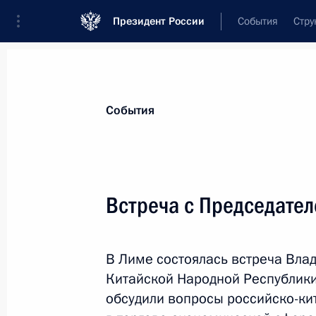
Президент России
События
Стру
Материалы по выбранной персоне
События
Си
,
Цзиньпин
Председатель Китайской Народной Ре
Встреча с Председате
В Лиме состоялась встреча Вла
Лента событий
Китайской Народной Республики
обсудили вопросы российско-кит