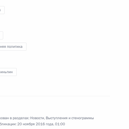
й
один путь»
няя политика
Цзиньпином
зиньпин
Цзиньпином
ован в разделах:
Новости
,
Выступления и стенограммы
бликации:
20 ноября 2016 года, 01:00