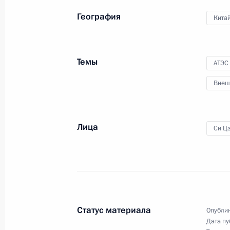
География
Кита
Международный форум «Один пояс, 
14 мая 2017 года, 05:20
Темы
АТЭС
Внеш
Встреча с Председателем КНР Си 
20 ноября 2016 года, 01:00
Лица
Си Ц
Встреча с Председателем КНР Си 
15 октября 2016 года, 14:50
Статус материала
Опублик
Дата пу