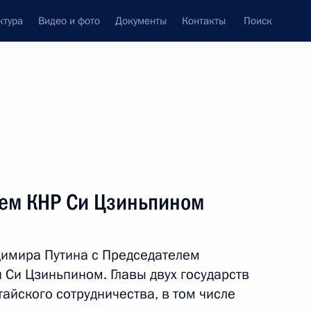
ктура
Видео и фото
Документы
Контакты
Поиск
Все персоны
спублики
лем КНР Си Цзиньпином
димира Путина с Председателем
Подписаться на ленту
 Си Цзиньпином. Главы двух государств
айского сотрудничества, в том числе