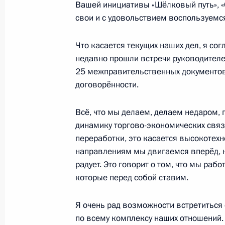
Вашей инициативы «Шёлковый путь», «
свои и с удовольствием воспользуем
Вручение ордена Святого апостола
Председателю КНР Си Цзиньпину
Что касается текущих наших дел, я со
4 июля 2017 года, 13:30
недавно прошли встречи руководителе
25 межправительственных документов
договорённости.
Начало беседы с Председателем К
Всё, что мы делаем, делаем недаром,
4 июля 2017 года, 12:30
динамику торгово-экономических связе
переработки, это касается высокотех
направлениям мы двигаемся вперёд, не
Указ о награждении орденом Свято
радует. Это говорит о том, что мы рабо
Первозванного Председателя КНР 
которые перед собой ставим.
4 июля 2017 года, 09:30
Я очень рад возможности встретиться 
по всему комплексу наших отношений.