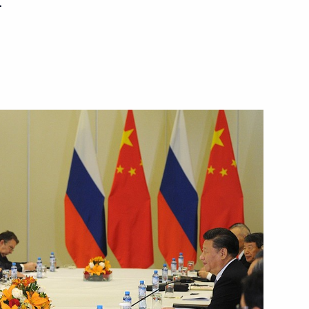
.
ть следующие материалы
лов Китая
Си Цзиньпином