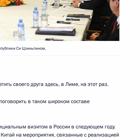
оссийско-китайских
спублики Си Цзиньпином.
енности, деловых кругов
тить своего друга здесь, в Лиме, на этот раз.
 поговорить в таком широком составе
говоров в расширенном
фициальным визитом в России в следующем году.
 Китай на мероприятия, связанные с реализацией