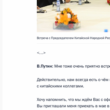
Заявления для прессы по итогам р
переговоров
4 июля 2017 года, 16:05
Встреча с Председателем Китайской Народной Ре
Встреча с представителями обществ
и медиасообществ России и Китая
<…>
4 июля 2017 года, 15:30
В.Путин:
Мне тоже очень приятно встре
Действительно, нам всегда есть о чём
Начало российско-китайских пере
с китайскими коллегами.
составе
4 июля 2017 года, 14:00
Хочу напомнить, что мы ждём Вас с о
Вы приглашали меня приехать в мае в