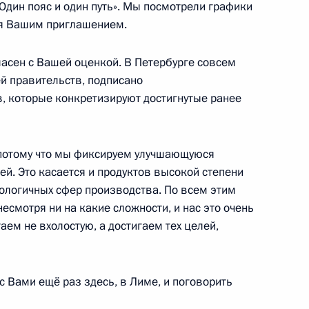
Один пояс и один путь». Мы посмотрели графики
ся Вашим приглашением.
 Андрея Первозванного
гласен с Вашей оценкой. В Петербурге совсем
й правительств, подписано
, которые конкретизируют достигнутые ранее
НР Си Цзиньпином
 потому что мы фиксируем улучшающуюся
й. Это касается и продуктов высокой степени
нологичных сфер производства. По всем этим
смотря ни на какие сложности, и нас это очень
го апостола Андрея
таем не вхолостую, а достигаем тех целей,
Си Цзиньпина
с Вами ещё раз здесь, в Лиме, и поговорить