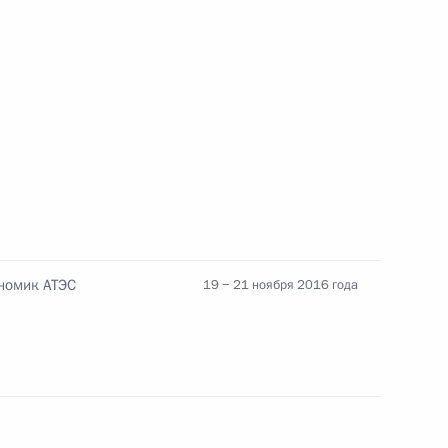
телем КНР Си Цзиньпином
 Си Цзиньпину
Цзиньпином
ономик АТЭС
19 − 21 ноября 2016 года
Цзиньпином