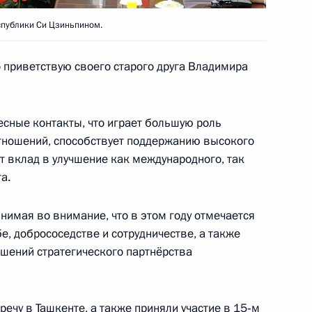
оссийско-китайских
спублики Си Цзиньпином.
 приветствую своего старого друга Владимира
сные контакты, что играет большую роль
енности, деловых кругов
тношений, способствует поддержанию высокого
т вклад в улучшение как международного, так
а.
нимая во внимание, что в этом году отмечается
говоров в расширенном
е, добрососедстве и сотрудничестве, а также
ошений стратегического партнёрства
ечу в Ташкенте, а также приняли участие в 15‑м