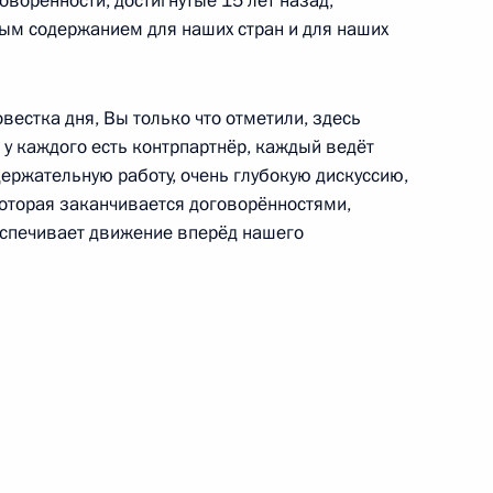
ворённости, достигнутые 15 лет назад,
телем КНР Си Цзиньпином
ым содержанием для наших стран и для наших
овестка дня, Вы только что отметили, здесь
и у каждого есть контрпартнёр, каждый ведёт
 Си Цзиньпину
держательную работу, очень глубокую дискуссию,
которая заканчивается договорённостями,
еспечивает движение вперёд нашего
Цзиньпином
Цзиньпином