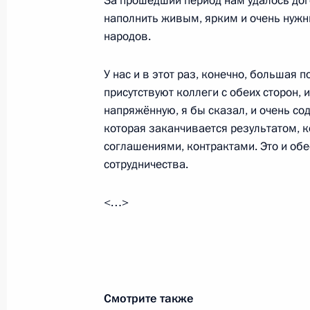
За прошедший период нам удалось дого
Неформальная встреча с Председа
наполнить живым, ярким и очень нужн
народов.
3 июля 2017 года, 19:45
У нас и в этот раз, конечно, большая п
присутствуют коллеги с обеих сторон, 
Соболезнования Председателю КНР
напряжённую, я бы сказал, и очень со
которая заканчивается результатом, 
24 июня 2017 года, 13:40
соглашениями, контрактами. Это и об
сотрудничества.
Встреча с Председателем КНР Си 
<…>
8 июня 2017 года, 16:00
Встреча с Председателем КНР Си 
Смотрите также
14 мая 2017 года, 06:50