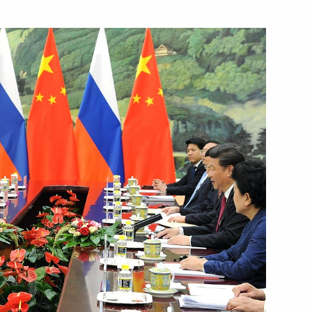
ть следующие материалы
лов Китая
Си Цзиньпином