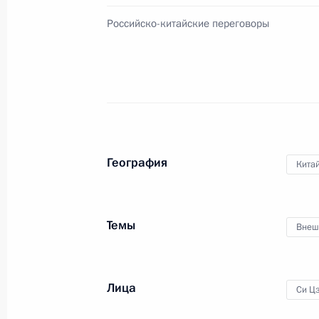
Российско-китайские переговоры
Международный форум «Один пояс, 
14 мая 2017 года, 05:20
Встреча с Председателем КНР Си 
География
Кита
20 ноября 2016 года, 01:00
Темы
Внеш
Встреча с Председателем КНР Си 
15 октября 2016 года, 14:50
Лица
Си Ц