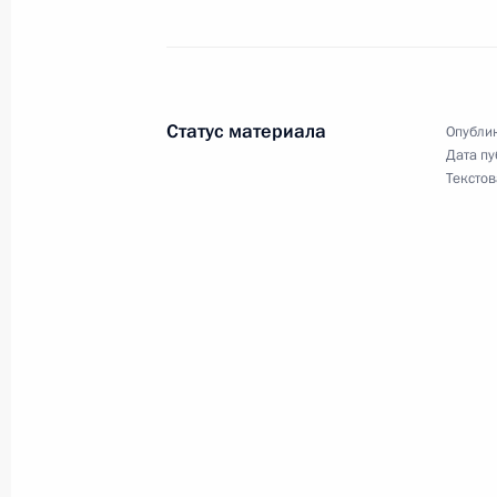
Поздравление Председателю КНР Си
годовщины образования Китайской
1 октября 2016 года, 12:00
Статус материала
Опублик
Дата пу
Встреча с Председателем КНР Си 
Текстов
4 сентября 2016 года, 08:10
Российско-китайские переговоры
25 июня 2016 года, 16:00
Заявления для прессы по итогам р
переговоров