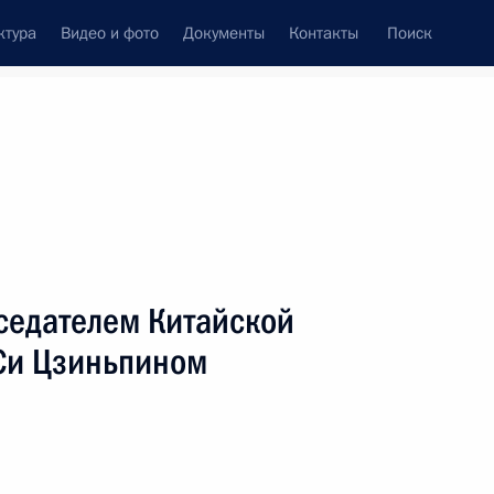
ктура
Видео и фото
Документы
Контакты
Поиск
Все персоны
спублики
седателем Китайской
Си Цзиньпином
Подписаться на ленту