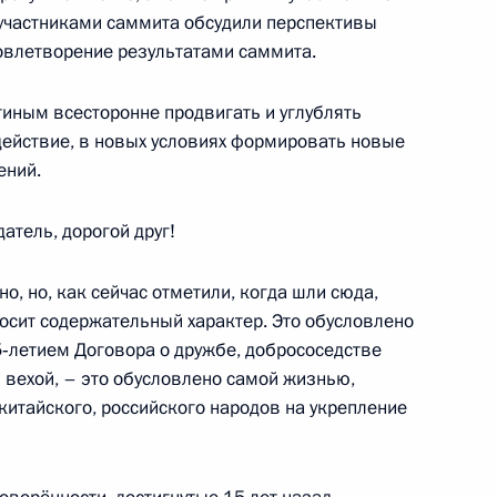
участниками саммита обсудили перспективы
 Андрея Первозванного
овлетворение результатами саммита.
иным всесторонне продвигать и углублять
действие, в новых условиях формировать новые
ений.
НР Си Цзиньпином
тель, дорогой друг!
о, но, как сейчас отметили, когда шли сюда,
носит содержательный характер. Это обусловлено
‑летием Договора о дружбе, добрососедстве
го апостола Андрея
й вехой, – это обусловлено самой жизнью,
Си Цзиньпина
китайского, российского народов на укрепление