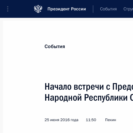
Президент России
События
Стру
Материалы по выбранной персоне
События
Си
,
Цзиньпин
Председатель Китайской Народной Ре
Начало встречи с Пред
Народной Республики 
Лента событий
25 июня 2016 года
11:50
Пекин