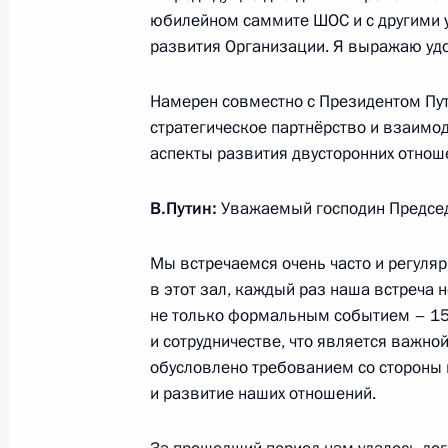
юбилейном саммите ШОС и с другими 
Вручение ордена Святого апостола
развития Организации. Я выражаю уд
Председателю КНР Си Цзиньпину
Намерен совместно с Президентом Пут
4 июля 2017 года, 13:30
стратегическое партнёрство и взаимо
аспекты развития двусторонних отнош
Начало беседы с Председателем К
В.Путин:
Уважаемый господин Председа
4 июля 2017 года, 12:30
Мы встречаемся очень часто и регулярн
в этот зал, каждый раз наша встреча 
не только формальным событием – 15
Указ о награждении орденом Свято
и сотрудничестве, что является важно
Первозванного Председателя КНР 
обусловлено требованием со стороны 
4 июля 2017 года, 09:30
и развитие наших отношений.