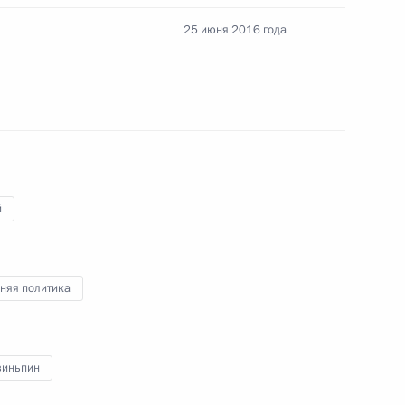
25 июня 2016 года
один путь»
Цзиньпином
й
няя политика
Цзиньпином
зиньпин