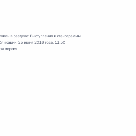
 Цзиньпину по случаю 67-й
 Народной Республики
ован в разделе:
Выступления и стенограммы
бликации:
25 июня 2016 года, 11:50
Цзиньпином
ая версия
оссийско-китайских