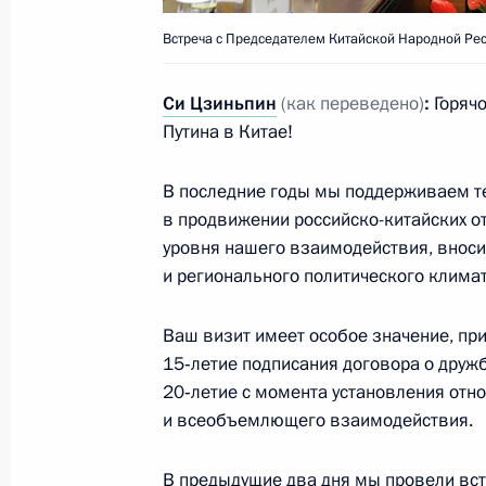
Заявления для прессы по итогам р
Встреча с Председателем Китайской Народной Ре
переговоров
4 июля 2017 года, 16:05
Си Цзиньпин
(как переведено)
:
Горячо
Путина в Китае!
В последние годы мы поддерживаем те
Встреча с представителями обществ
в продвижении российско-китайских о
и медиасообществ России и Китая
уровня нашего взаимодействия, вноси
4 июля 2017 года, 15:30
и регионального политического климат
Ваш визит имеет особое значение, при
Начало российско-китайских пере
15‑летие подписания договора о дружб
20‑летие с момента установления отн
составе
и всеобъемлющего взаимодействия.
4 июля 2017 года, 14:00
В предыдущие два дня мы провели встр