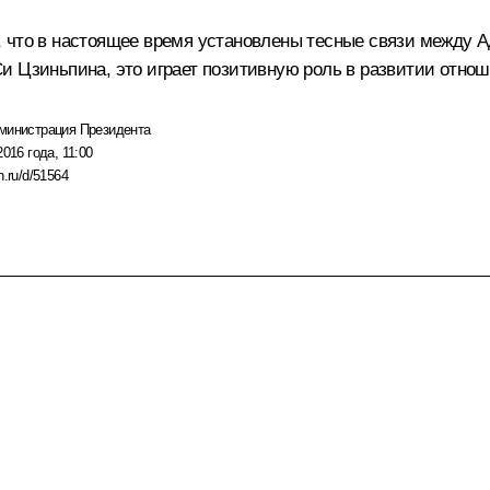
, что в настоящее время установлены тесные связи между 
 Цзиньпина, это играет позитивную роль в развитии отнош
министрация Президента
2016 года, 11:00
n.ru/d/51564