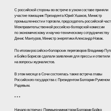
С российской стороны во встрече в узком составе приняли
участие помощник Президента
Юрий Ушаков
, Министр
промышленности и торговли, председатель российской част
Межправительственной российско-болгарской комиссии
по экономическому и научно-техническому сотрудничеству
Денис Мантуров
, Министр энергетики
Александр Новак
.
По итогам российско-болгарских переговоров Владимир Пут
и Бойко Борисов сделали заявления для прессы и ответили
на вопросы журналистов.
В этом месяце в Сочи состоялась также
встреча
главы
Российского государства с Президентом Болгарии
Руменом
Радевым
.
* * *
Начало встречи с Премьер-министром Болгарии Бойко