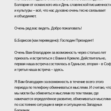
Болгарии от османского ига и День славянской письменност
и культуры – всё, что нас духовно очень тесно связывает
и объединяет.
Очень рад вас видеть. Добро пожаловать!
Б.Борисов
(как переведено)
:
Господин Президент!
Очень Вам благодарен за возможность через столько лет
приехать и встретиться с Вами в Кремле. Действительно,
первая наша встреча состоялась в Гданьске, вторая – в Со
и третья наша встреча – здесь.
Я Вам благодарен за возможность в течение всего этого
периода по телефону обмениваться мыслями. И считаю, чт
мы могли бы обменяться мыслями по тем темам, где
намечается определённое развитие, обмениваться мыслям
по состоянию ситуации в мире и ситуации на Западных
Балканах.