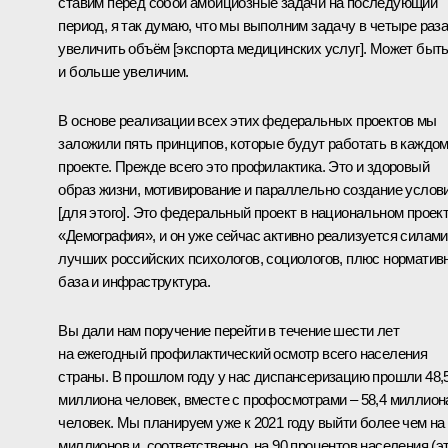
ставим перед собой амбициозные задачи на последующий
период, я так думаю, что мы выполним задачу в четыре раз
увеличить объём [экспорта медицинских услуг]. Может быть
и больше увеличим.
В основе реализации всех этих федеральных проектов мы
заложили пять принципов, которые будут работать в каждо
проекте. Прежде всего это профилактика. Это и здоровый
образ жизни, мотивирование и параллельно создание услов
[для этого]. Это федеральный проект в национальном проек
«Демография», и он уже сейчас активно реализуется силами
лучших российских психологов, социологов, плюс норматив
база и инфраструктура.
Вы дали нам поручение перейти в течение шести лет
на ежегодный профилактический осмотр всего населения
страны. В прошлом году у нас диспансеризацию прошли 48,
миллиона человек, вместе с профосмотрами – 58,4 миллион
человек. Мы планируем уже к 2021 году выйти более чем на
миллионов и, соответственно, на 90 процентов населения (э