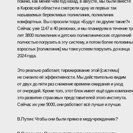
помню, как менее чем год назад, в августе, мы были вместе
в Кировской области и смотрели одну из первых так
называемых бережливых поликлиник, поликлиник
комфортных. Вы спросили тогда: «Будут ли другие такие?»
Сейчас уже 1147 в 40 регионах, и мы планируем в течение тр
лет 3800 поликлиник и детских поликлинических отделений
полностью погрузить в эту систему, и потом более половины
взрослых [поликлиник] мы тоже успеем погрузить до конца
2024 года.
Это реально работает, тиражирование этой [системы]
не снизило её эффективности. Мы действительно видим
от двух до пяти раз снижение времени ожидания и уход
от очередей. Кроме того, этот блок имеет ещё один компонен
это развитие страховых представителей этого института.
Сейчас их уже 9000, они работают всё лучше и лучше.
В.Путин:
Чтобы они были прямо в медучреждениях?