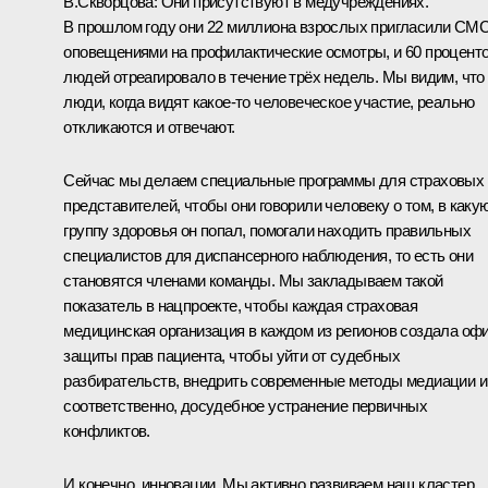
В.Скворцова:
Они присутствуют в медучреждениях.
В прошлом году они 22 миллиона взрослых пригласили СМС
оповещениями на профилактические осмотры, и 60 процент
людей отреагировало в течение трёх недель. Мы видим, что
люди, когда видят какое-то человеческое участие, реально
откликаются и отвечают.
Сейчас мы делаем специальные программы для страховых
представителей, чтобы они говорили человеку о том, в каку
группу здоровья он попал, помогали находить правильных
специалистов для диспансерного наблюдения, то есть они
становятся членами команды. Мы закладываем такой
показатель в нацпроекте, чтобы каждая страховая
медицинская организация в каждом из регионов создала оф
защиты прав пациента, чтобы уйти от судебных
разбирательств, внедрить современные методы медиации и
соответственно, досудебное устранение первичных
конфликтов.
И конечно, инновации. Мы активно развиваем наш кластер,