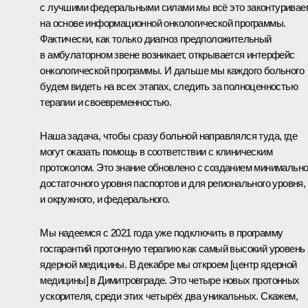
с лучшими федеральными силами мы всё это законтуривае
на основе информационной онкологической программы.
Фактически, как только диагноз предположительный
в амбулаторном звене возникает, открывается интерфейс
онкологической программы. И дальше мы каждого больного
будем видеть на всех этапах, следить за полноценностью
терапии и своевременностью.
Наша задача, чтобы сразу больной направлялся туда, где
могут оказать помощь в соответствии с клиническим
протоколом. Это знание обновлено с созданием минимальн
достаточного уровня паспортов и для регионального уровня,
и окружного, и федерального.
Мы надеемся с 2021 года уже подключить в программу
госгарантий протонную терапию как самый высокий уровень
ядерной медицины. В декабре мы откроем [центр ядерной
медицины] в Димитровграде. Это четыре новых протонных
ускорителя, среди этих четырёх два уникальных. Скажем,