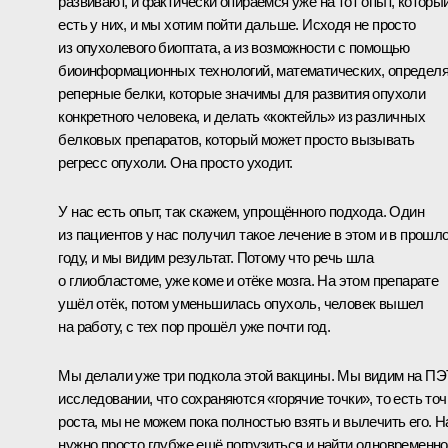
развивают, и фактически опираемся уже на тот опыт, которы
есть у них, и мы хотим пойти дальше. Исходя не просто
из опухолевого биоптата, а из возможности с помощью
биоинформационных технологий, математических, определ
реперные белки, которые значимы для развития опухоли
конкретного человека, и делать «коктейль» из различных
белковых препаратов, который может просто вызывать
регресс опухоли. Она просто уходит.
У нас есть опыт, так скажем, упрощённого подхода. Один
из пациентов у нас получил такое лечение в этом и в прошл
году, и мы видим результат. Потому что речь шла
о глиобластоме, уже коме и отёке мозга. На этом препарате
ушёл отёк, потом уменьшилась опухоль, человек вышел
на работу, с тех пор прошёл уже почти год.
Мы делали уже три подкола этой вакцины. Мы видим на ПЭ
исследовании, что сохраняются «горячие точки», то есть точ
роста, мы не можем пока полностью взять и вылечить его. 
нужно просто глубже ещё погрузиться и найти одновременн