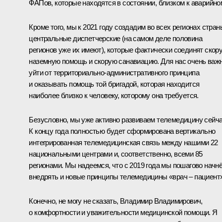
ФАПов, которые находятся в состоянии, близком к аварийно
Кроме того, мы к 2021 году создадим во всех регионах стран
центральные диспетчерские (на самом деле половина
регионов уже их имеют), которые фактически соединят скор
наземную помощь и скорую санавиацию. Для нас очень важ
уйти от территориально-административного принципа
и оказывать помощь той бригадой, которая находится
наиболее близко к человеку, которому она требуется.
Безусловно, мы уже активно развиваем телемедицину сейча
К концу года полностью будет сформирована вертикально
интегрированная телемедицинская связь между нашими 22
национальными центрами и, соответственно, всеми 85
регионами. Мы надеемся, что с 2019 года мы пошагово начн
внедрять и новые принципы телемедицины «врач – пациент»
Конечно, не могу не сказать, Владимир Владимирович,
о комфортности и уважительности медицинской помощи. Я