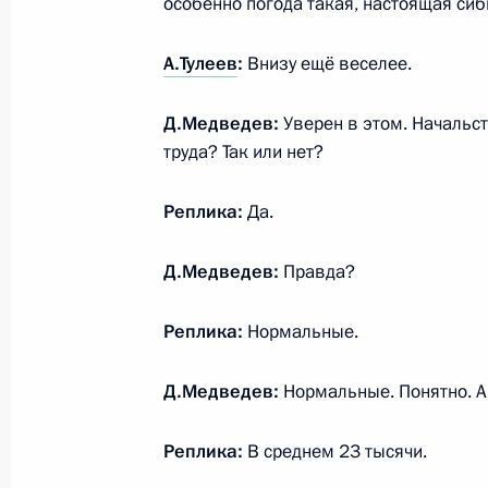
особенно погода такая, настоящая сиби
Тулеевым
30 октября 2014 года, 20:00
А.Тулеев
:
Внизу ещё веселее.
Д.Медведев:
Уверен в этом. Начальст
Рабочая встреча с губернатором 
труда? Так или нет?
Тулеевым
Реплика:
Да.
28 ноября 2012 года, 14:40
Д.Медведев:
Правда?
Дмитрий Медведев провёл телефон
Реплика:
Нормальные.
Сергеем Шойгу и губернатором Ке
Тулеевым
Д.Медведев:
Нормальные. Понятно. А
9 мая 2010 года, 08:30
Реплика:
В среднем 23 тысячи.