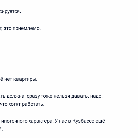
сируется.
енно-Морского Флота
, это приемлемо.
ё нет квартиры.
ные
Официальные
Правовая и
сетевые ресурсы
техническая
ссии
Президента России
информация
 должна, сразу тоже нельзя давать, надо,
что хотят работать.
MAX
О портале
ВКонтакте
Об использовании
ипотечного характера. У нас в Кузбассе ещё
ии
информации сайта
Rutube
й.
О персональных
Telegram-канал
данных пользователей