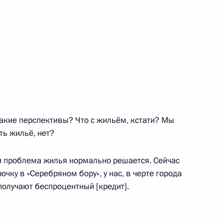
трение Совета народных
ндидатуру Амана Тулеева для
ора
 угольного разреза
акие перспективы? Что с жильём, кстати? Мы
ть жильё, нет?
 проблема жилья нормально решается. Сейчас
Кемеровской области Аманом
чку в «Серебряном бору», у нас, в черте города
получают беспроцентный [кредит].