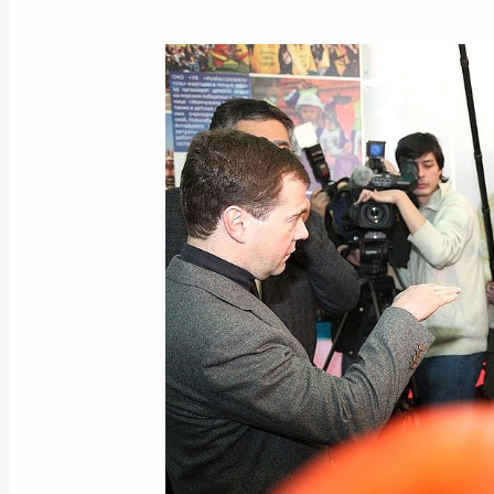
Телефонный разговор с Аманом Ту
1 апреля 2018 года, 14:45
Принята отставка Амана Тулеева
1 апреля 2018 года, 09:25
Совещание о ликвидации последст
27 марта 2018 года, 07:15
Совещание по подготовке заседани
о развитии туристского и санаторн
России