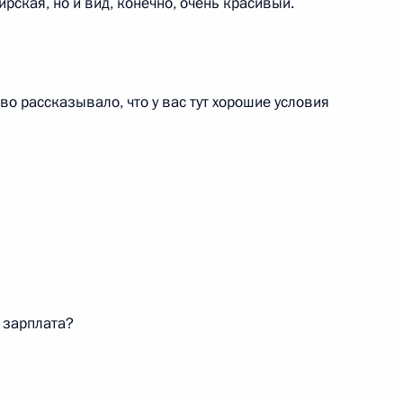
рская, но и вид, конечно, очень красивый.
во рассказывало, что у вас тут хорошие условия
Кемеровской области Аманом
ные разговоры с главой МЧС
меровской области Аманом
 зарплата?