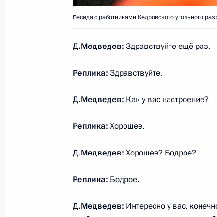
6 июля 2015 года, 13:40
Беседа с работниками Кедровского угольного раз
Д.Медведев:
Здравствуйте ещё раз.
Указ об исполняющем обязанности
Реплика:
Здравствуйте.
области
16 апреля 2015 года, 20:20
Д.Медведев:
Как у вас настроение?
Реплика:
Хорошее.
Рабочая встреча с губернатором 
Тулеевым
Д.Медведев:
Хорошее? Бодрое?
16 апреля 2015 года, 20:10
Реплика:
Бодрое.
Д.Медведев:
Интересно у вас, конечно
Рабочая встреча с губернатором 