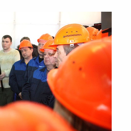
леевым
вий пожара в Кемерове
я президиума Госсовета
о-курортного комплекса