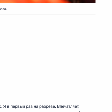
реза.
 Губернатора Кемеровской
Кемеровской области Аманом
. Я в первый раз на разрезе. Впечатляет,
Кемеровской области Аманом