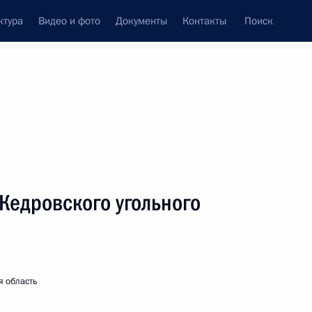
ктура
Видео и фото
Документы
Контакты
Поиск
Все персоны
Кедровского угольного
Подписаться на ленту
я область