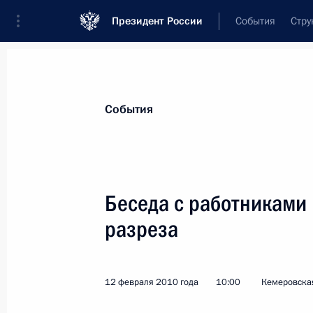
Президент России
События
Стру
Материалы по выбранной персоне
События
Тулеев
,
Аман-гельды
Молдагазыевич
Беседа с работниками 
разреза
Лента событий
12 февраля 2010 года
10:00
Кемеровска