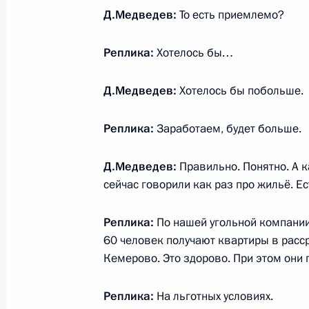
Дмитрий Медведев внёс на рассмо
Д.Медведев:
То есть приемлемо?
депутатов Кемеровской области ка
наделения полномочиями губернат
Реплика:
Хотелось бы…
11 марта 2010 года, 17:00
Д.Медведев:
Хотелось бы побольше.
Реплика:
Заработаем, будет больше.
Беседа с работниками Кедровского
12 февраля 2010 года, 10:00
Д.Медведев:
Правильно. Понятно. А к
сейчас говорили как раз про жильё. Ес
Реплика:
По нашей угольной компании
Рабочая встреча с губернатором 
60 человек получают квартиры в рассро
Тулеевым
Кемерово. Это здорово. При этом они 
11 февраля 2010 года, 19:00
Реплика:
На льготных условиях.