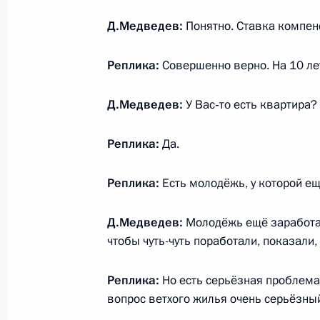
Д.Медведев:
Понятно. Ставка компен
Встреча с военнослужащими Во
Реплика:
Совершенно верно. На 10 лет
26 июля 2026 года
Д.Медведев:
У Вас‑то есть квартира?
Реплика:
Да.
Реплика:
Есть молодёжь, у которой ещ
Разделы сайта
Информацион
Президента
ресурсы
России
Президента Ро
Д.Медведев:
Молодёжь ещё заработать
чтобы чуть-чуть поработали, показали, 
События
Президент России
Текущий ресурс
Структура
Реплика:
Но есть серьёзная проблема 
Конституция Росс
Видео и фото
вопрос ветхого жилья очень серьёзны
Государственная
Документы
символика