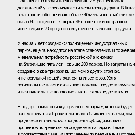
Большинство промышленно развитых стран несколько
десятилетий уже реализуют эти меры господдержки. В Китае
в частности, обеспечивают более 40 миллионов рабочих мес
около 60 процентов экспорта, 46 процентов иностранных
инвестиций и 20 процентов внутреннего валового продукта.
У нас за 7 лет создано 49 полноценных индустриальных
парков, ещё 40 находятся на этапе становления. В то же вре
минимальная потребность российской экономики
на ближайшие пять лет – свыше 200 парков. Но затраты на и
создание в два-три раза выше, чем в других странах,
и непосильной ношей ложатся на инвесторов. Хотя
региональные власти оказывают помощь, предоставляя зе
и незначительные налоговые льготы, этого недостаточно.
В подпрограмме по индустриальным паркам, которая будет
рассматриваться Правительством в ближайшее время, мы
предложили в числе мер поддержки субсидирование
процентов по кредитам на создание этих парков. Также
в соответствии с Вашим поручением по реализации Послан