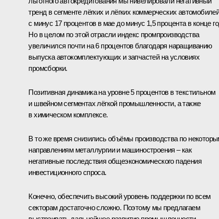
льготного автокредитования мы нивелировали негативный
тренд в сегменте лёгких и лёгких коммерческих автомобиле
с минус 17 процентов в мае до минус 1,5 процента в конце го
Но в целом по этой отрасли индекс промпроизводства
увеличился почти на 6 процентов благодаря наращиванию
выпуска автокомплектующих и запчастей на условиях
промсборки.
Позитивная динамика на уровне 5 процентов в текстильном
и швейном сегментах лёгкой промышленности, а также
в химическом комплексе.
В то же время снизились объёмы производства по некоторы
направлениям металлургии и машиностроения – как
негативные последствия общеэкономического падения
инвестиционного спроса.
Конечно, обеспечить высокий уровень поддержки по всем
секторам достаточно сложно. Поэтому мы предлагаем
выстраивать дальнейшее развитие промышленности,