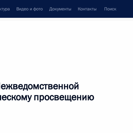
ктура
Видео и фото
Документы
Контакты
Поиск
Все персоны
Межведомственной
ическому просвещению
Подписаться на ленту