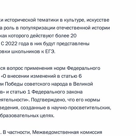
 исторической тематики в культуре, искусстве
сь очередная поисковая
а роль в популяризации отечественной истории
й фронт»
мках которого действуют более 20
С 2022 года в них будут представлены
овки школьников к ЕГЭ.
лся вопрос применения норм Федерального
к павшим в годы
 «О внесении изменений в статью 6
и Победы советского народа в Великой
» и статью 1 Федерального закона
ятельности». Подтверждено, что его нормы
ведения, созданные в научно-просветительских,
образовательных целях.
частие в церемонии
месте будущего
й. В частности, Межведомственная комиссия
ского восстания