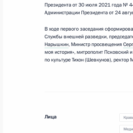
Президента от 30 июля 2021 года № 
Администрации Президента от 24 авгу
В Тверской области завершила
В ходе первого заседания сформирова
«Ржев. Калининский фронт»
Службы внешней разведки, председат
17 сентября 2020 года, 13:00
Нарышкин
, Министр просвещения
Сер
моя история», митрополит Псковский 
по культуре Тихон (Шевкунов), ректор
Заседание Совета по межнац
29 ноября 2019 года, 18:20
Встреча с Министром культур
Лица
20 ноября 2019 года, 18:40
Крав
Меди