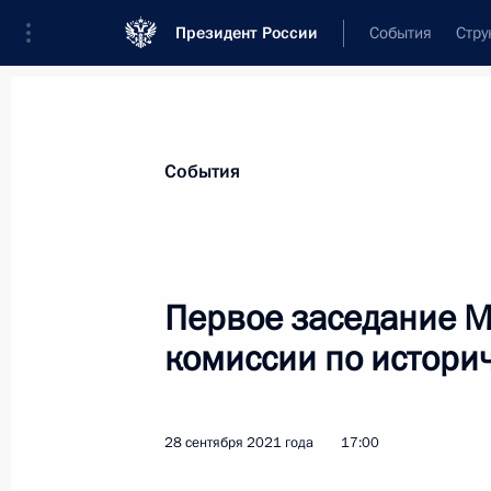
Президент России
События
Стру
Материалы по выбранной персоне
События
Мединский
,
Владимир
Ростиславович
помощник Президента
Первое заседание 
комиссии по истор
Биография
Лента событий
28 сентября 2021 года
17:00