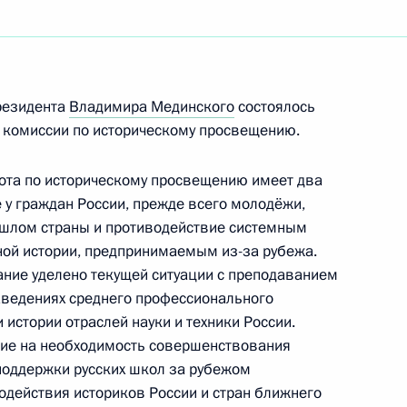
ть следующие материалы
твенной комиссии
резидента
Владимира Мединского
состоялось
ю
комиссии по историческому просвещению.
бота по историческому просвещению имеет два
у граждан России, прежде всего молодёжи,
ошлом страны и противодействие системным
единского в Грецию
ой истории, предпринимаемым из-за рубежа.
ание уделено текущей ситуации с преподаванием
заведениях среднего профессионального
истории отраслей науки и техники России.
а Митрополиту
ние на необходимость совершенствования
 Питириму
поддержки русских школ за рубежом
действия историков России и стран ближнего