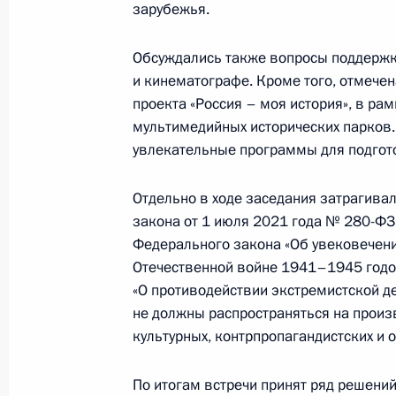
зарубежья.
Обсуждались также вопросы поддержки
В Тверской области завершила
и кинематографе. Кроме того, отмечен
экспедиция «Ржев. Калинински
проекта «Россия – моя история», в ра
мультимедийных исторических парков. 
29 апреля 2021 года, 17:00
увлекательные программы для подгот
Отдельно в ходе заседания затрагива
В Севастополе открыт памятни
закона от 1 июля 2021 года № 280-ФЗ
Гражданской войны
Федерального закона «Об увековечени
22 апреля 2021 года, 20:00
Отечественной войне 1941–1945 годов
«О противодействии экстремистской де
не должны распространяться на произ
культурных, контрпропагандистских и 
Владимир Мединский принял у
открытия закладного камня на 
По итогам встречи принят ряд решени
монумента жертвам Кронштадт