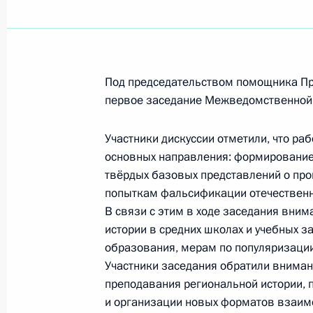
Показа
Первое заседание Межведомс
Под председательством помощника П
по историческому просвещени
первое заседание Межведомственной 
28 сентября 2021 года, 17:00
Участники дискуссии отметили, что ра
основных направления: формирование 
твёрдых базовых представлений о пр
Рабочая поездка Владимира М
попыткам фальсификации отечественн
2 июля 2021 года, 17:00
В связи с этим в ходе заседания вним
истории в средних школах и учебных 
образования, мерам по популяризации 
Церемония открытия памятник
Участники заседания обратили внима
Волоколамскому и Юрьевскому
преподавания региональной истории, 
и организации новых форматов взаимо
16 мая 2021 года, 17:30