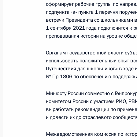
сформирует рабочие группы по направ
15 марта 2021 года, 17:00
подпункта «а» пункта 1 перечня поруч
встречи Президента со школьниками в
1 сентября 2021 года подключится к 
преподавания истории на уровне обще
Открытие памятника Петру Кот
28 ноября 2020 года, 12:20
Органам государственной власти суб
использовать положительный опыт вс
Путешествия для школьников» в ходе и
Владимир Мединский принял уч
№ Пр-1806 по обеспечению поддержки
«История для будущего. Новый 
Минюсту России совместно с Генпроку
5 октября 2020 года, 19:00
комитетом России с участием РИО, РВ
выработать рекомендации по примен
и довести их до отраслевого сообщест
Открытие памятника Александр
26 сентября 2020 года, 18:00
Межведомственная комиссия по исто