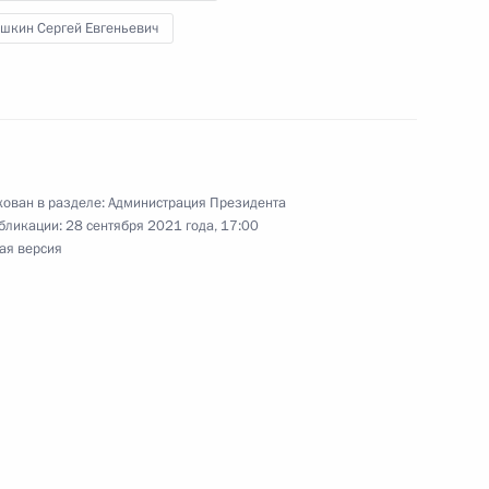
шкин Сергей Евгеньевич
ы Владимиром Мединским
а»
ован в разделе:
Администрация Президента
бликации:
28 сентября 2021 года, 17:00
ая версия
ы Владимиром Мединским
льства