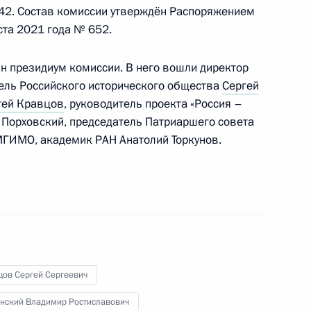
442. Состав комиссии утверждён Распоряжением
ста 2021 года № 652.
сь поисковая экспедиция
н президиум комиссии. В него вошли директор
ель Российского исторического общества
Сергей
гей Кравцов
, руководитель проекта «Россия –
и Порховский, председатель Патриаршего совета
 МГИМО, академик РАН Анатолий Торкунов.
иональным отношениям
ы Владимиром Мединским
цов Сергей Сергеевич
нский Владимир Ростиславович