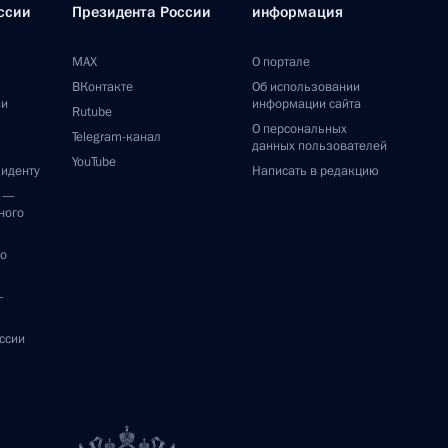
ссии
Президента России
информация
MAX
О портале
ВКонтакте
Об использовании
ии
информации сайта
Rutube
О персональных
Telegram-канал
данных пользователей
YouTube
зиденту
Написать в редакцию
и —
ного
по
—
ссии