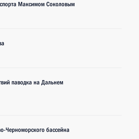
нспорта Максимом Соколовым
ва
твий паводка на Дальнем
во-Черноморского бассейна