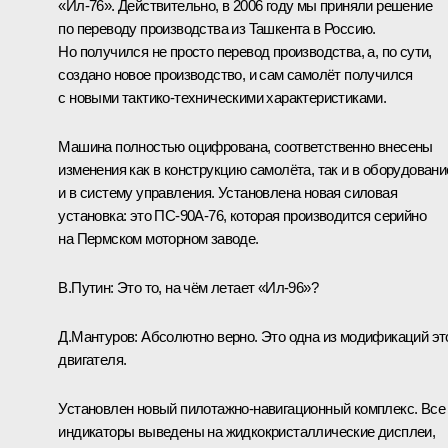
«Ил-76». Действительно, в 2006 году мы приняли решение
по переводу производства из Ташкента в Россию.
Но получился не просто перевод производства, а, по сути,
создано новое производство, и сам самолёт получился
с новыми тактико-техническими характеристиками.
Машина полностью оцифрована, соответственно внесены
изменения как в конструкцию самолёта, так и в оборудовани
и в систему управления. Установлена новая силовая
установка: это ПС-90А-76, которая производится серийно
на Пермском моторном заводе.
В.Путин:
Это то, на чём летает «Ил-96»?
Д.Мантуров:
Абсолютно верно. Это одна из модификаций эт
двигателя.
Установлен новый пилотажно-навигационный комплекс. Все
индикаторы выведены на жидкокристаллические дисплеи,