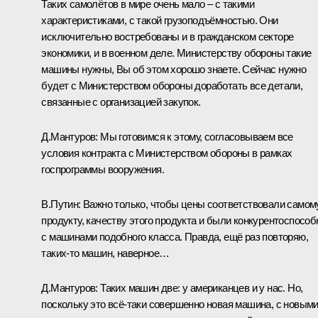
Таких самолётов в мире очень мало – с такими
характеристиками, с такой грузоподъёмностью. Они
исключительно востребованы и в гражданском секторе
экономики, и в военном деле. Министерству обороны такие
машины нужны, Вы об этом хорошо знаете. Сейчас нужно
будет с Министерством обороны доработать все детали,
связанные с организацией закупок.
Д.Мантуров:
Мы готовимся к этому, согласовываем все
условия контракта с Министерством обороны в рамках
госпрограммы вооружения.
В.Путин:
Важно только, чтобы цены соответствовали самом
продукту, качеству этого продукта и были конкурентоспосо
с машинами подобного класса. Правда, ещё раз повторяю,
таких‑то машин, наверное…
Д.Мантуров:
Таких машин две: у американцев и у нас. Но,
поскольку это всё‑таки совершенно новая машина, с новым