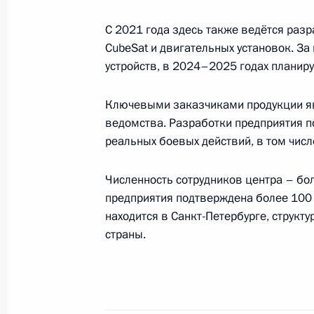
7 ноября 2025 года, 14:10
С 2021 года здесь также ведётся раз
CubeSat и двигательных установок. За
устройств, в 2024–2025 годах планиру
Возложение венка к Могиле Неизве
22 июня 2025 года, 12:15
Ключевыми заказчиками продукции я
ведомства. Разработки предприятия п
реальных боевых действий, в том числ
Посещение Специального технолог
Численность сотрудников центра – бо
19 сентября 2024 года, 15:30
предприятия подтверждена более 100 
находится в Санкт-Петербурге, структ
страны.
Совещание по вопросам развития В
специальной военной операции
18 сентября 2024 года, 20:00