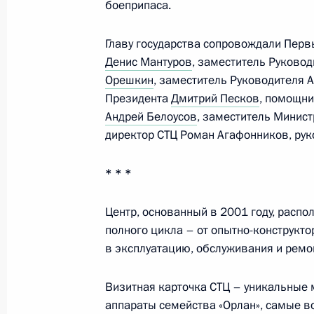
боеприпаса.
9 апреля 2026 года, 22:00
Главу государства сопровождали Перв
Денис Мантуров
, заместитель Руково
Орешкин
, заместитель Руководителя 
Совещание по рассмотрению основ
Президента
Дмитрий Песков
, помощн
государственной программы воору
Андрей Белоусов
, заместитель Минис
26 декабря 2025 года, 16:15
директор СТЦ Роман Агафонников, рук
* * *
Расширенное заседание коллегии
Центр, основанный в 2001 году, расп
17 декабря 2025 года, 15:10
полного цикла – от опытно-конструкто
в эксплуатацию, обслуживания и ремо
Совещание по вопросам дальнейше
Визитная карточка СТЦ – уникальные
Вооружённых Сил
аппараты семейства «Орлан», самые в