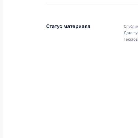
и командующими войсками военны
12 июня 2024 года, 11:00
Статус материала
Опублик
Дата пу
Текстов
Президент подписал указы о назна
Российской Федерации и директор
14 мая 2024 года, 21:25
Совместное заседание комиссий Го
«Транспорт», «Энергетика» и през
комиссии по транспорту
27 марта 2024 года, 16:00