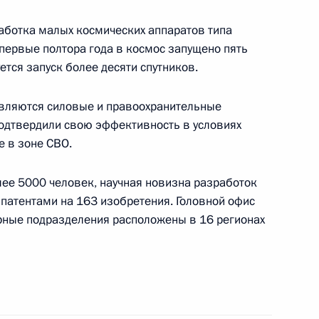
работка малых космических аппаратов типа
 первые полтора года в космос запущено пять
ется запуск более десяти спутников.
стного Солдата
вляются силовые и правоохранительные
одтвердили свою эффективность в условиях
е в зоне СВО.
ического центра
лее 5000 человек, научная новизна разработок
патентами на 163 изобретения. Головной офис
урные подразделения расположены в 16 регионах
ооружённых Сил в условиях