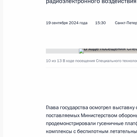
радиоэлектронного воздействия 
Встреча с руководством Министерс
5 августа 2026 года, 12:40
19 сентября 2024 года
15:30
Санкт-Петер
Возложение венка к Могиле Неизве
22 июня 2026 года, 12:15
10 из 13
В ходе посещения Специального технолог
Учения ядерных сил
21 мая 2026 года, 16:20
Глава государства осмотрел выставку
поставляемых Министерством обороны 
Решением Президента России в св
продемонстрировали гусеничные пла
православным праздником Пасхи (
комплексы с беспилотным летательн
Воскресения) объявляется переми