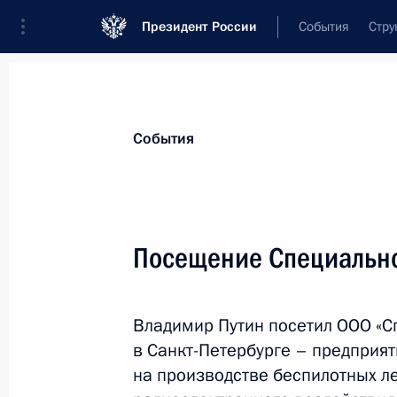
Президент России
События
Стру
Материалы по выбранной персоне
События
Белоусов
,
Андрей
Рэмович
Министр обороны Российской Федера
Посещение Специально
Владимир Путин посетил ООО «С
Лента событий
в Санкт-Петербурге – предприя
на производстве беспилотных л