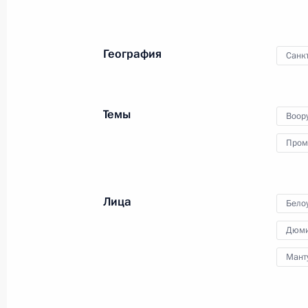
Стратегическое командно-штабное
География
Санк
10 сентября 2024 года, 15:40
Темы
Воор
Возложение венка к Могиле Неизве
Пром
22 июня 2024 года, 12:20
Лица
Бело
Встреча с выпускниками военных в
Дюми
21 июня 2024 года, 15:40
Мант
Совещание с Министром обороны,