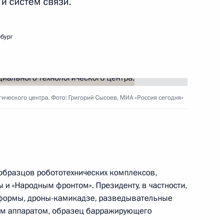
и систем связи.
тва обороны
бург
стного Солдата
ического центра. Фото: Григорий Сысоев, МИА «Россия сегодня»
 образцов робототехнических комплексов,
и «Народным фронтом». Президенту, в частности,
язи с приближающимся
тформы, дроны-камикадзе, разведывательные
Светлого Христова
ым аппаратом, образец барражирующего
рие