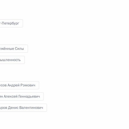
 учение «Океан-2024»
т-Петербург
ужённые Силы
стного Солдата
ышленность
усов Андрей Рэмович
узов
н Алексей Геннадьевич
уров Денис Валентинович
 начальником Генштаба