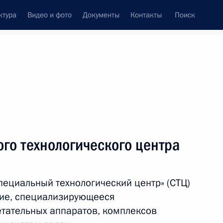
ктура
Видео и фото
Документы
Контакты
Поиск
Все персоны
ции
го технологического центра
пециальный технологический центр» (СТЦ)
Подписаться на ленту
тие, специализирующееся
етательных аппаратов, комплексов