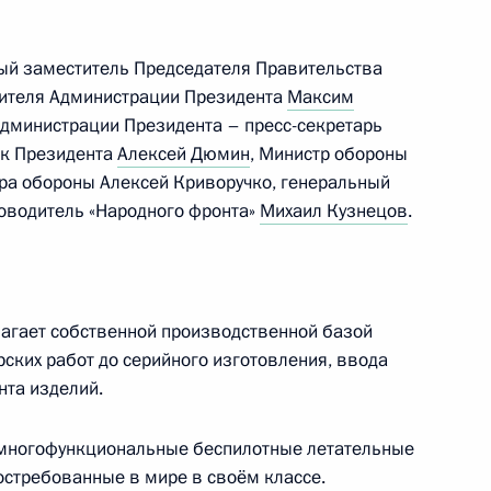
ый заместитель Председателя Правительства
дителя Администрации Президента
Максим
Администрации Президента – пресс-секретарь
ных параметров проекта
ик Президента
Алексей Дюмин
, Министр обороны
жения на 2027–2036 годы
тра обороны Алексей Криворучко, генеральный
оводитель «Народного фронта»
Михаил Кузнецов
.
 Минобороны
олагает собственной производственной базой
рских работ до серийного изготовления, ввода
нта изделий.
го строительства
 многофункциональные беспилотные летательные
остребованные в мире в своём классе.