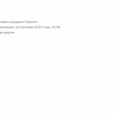
х округов
ован в разделе:
Новости
бликации:
19 сентября 2024 года, 15:30
ая версия
чении членов Правительства
ов служб
ссовета по направлениям
идиума Правительственной