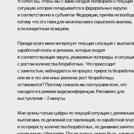
Я хотел бы, чтобы мы с вами сегодня поговорили о текущей
ситуации, которая складывается в федеральных округах
и соответственно в субъектах Федерации, причём не вообще
потому что это тема для многочасового серьёзного анализа,
а по конкретным позициям.
Прежде всего меня интересует текущая ситуация с выплато
заработной платы в регионах, которые входят
в соответствующие округа, уважаемые полпреды, и ситуаци
с ростом количества безработных. Что происходит
с занятостью, наблюдается ли процесс прироста безработн
или же в тех или иных регионах рост безработицы
остановился? Поэтому сначала мы послушаем всех, кто
находится в режиме видеоконференции. Регламент для
выступления – 2 минуты.
Мне нужны только цифры по текущей ситуации с денежным
выплатами, по денежной составляющей, по заработной плат
и по приросту количества безработных, по динамике занятос
которыми вы обладаете. После этого я, может быть, какие‑т