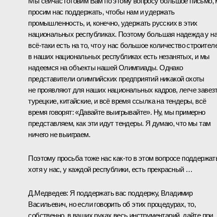
Мы сейчас готовим Вам по этому вопросу большое письмо,
просим нас поддержать, чтобы нам и удержать
промышленность, и, конечно, удержать русских в этих
национальных республиках. Поэтому большая надежда у н
всё‑таки есть на то, что у нас большое количество строител
в наших национальных республиках есть незанятых, и мы
надеемся на объекты нашей Олимпиады. Однако
представители олимпийских предприятий никакой охоты
не проявляют для наших национальных кадров, легче завез
турецкие, китайские, и всё время ссылка на тендеры, всё
время говорят: «Давайте выигрывайте». Ну, мы примерно
представляем, как эти идут тендеры. Я думаю, что мы там
ничего не выиграем.
Поэтому просьба тоже нас как‑то в этом вопросе поддержат
хотя у нас, у каждой республики, есть прекрасный …
Д.Медведев: Я поддержать вас поддержу, Владимир
Васильевич, но если говорить об этих процедурах, то,
собственно, в ваших руках весь инструментарий, дайте при