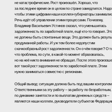
не катастрофические. Рост произошёл. Хорошо, что
за последнее время он в целом по стране замедлился. Надо
чтобы этими цифрами наши коллеги-губернаторы занималис
Речь идёт об управлении этими процессами. По‑моему,
Владимир Васильевич Устинов сказал, что уменьшилась
задолженность по заработной плате, ещё кто‑то говорил. Эт
не должны быть спонтанные вещи. Это должен быть резуль
продуманной работы. И уж тем более недопустим
скачкообразный рост задолженности. Он о чём говорит? О т
что проблема, по сути, в какой‑то момент образовалась,
но на неё никто внимания не обращал. После этого произош
вот такой рост задолженности по заработной плате. Этим
нужно заниматься совместно с регионами.
Общий вывод: ситуация должна быть под вашим контролем
Ответственными за эту работу – за работу по безработным,
по динамике занятости и по выплатам денежных средств –
являются наши коллеги, руководители субъектов Федерации