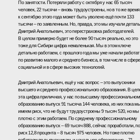
По занятости. Потеряли работу с октября у нас 65 тысяч
человек, 22 тысячи – вновь трудоустроены, но в то же время
к сентябрю этого года может быть уволено ещё почти 133
тысячи – по заявленным. Но, правда, это мы изучали деталь
Дмитрий Анатольевич, это перестраховка работодателей.
В целом примерно будет не более 90 тысяч реально, но это
тоже для Сибири цифра немаленькая. Мы в этом ключе
детально работаем, с прошлого года мы уже начали работат
по развитию малого и среднего бизнеса, в том числе в сфер
социальной и в сфере высоких технологий.
Дмитрий Анатольевич, ещё у нас вопрос – это выпускники
высшего и среднего профессионального образования. В це
эта цифра приличная, у нас по высшему профессиональном
образованию выпуск 91 тысяча 144 человека, из них пока м
имеем риск, что не будут трудоустроены 9 тысяч 520, но мы
плотно с этим работаем. По среднему профессиональному
образованию выпуск – 69 тысяч 888, сейчас проработали, п
риск 12,8 процента – 8 тысяч 975 человек. Но тоже плотно
работаем по выпускникам, и начальное образование – 71