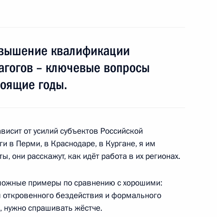
а «Победа»
овышение квалификации
дагогов – ключевые вопросы
тоящие годы.
речи с представителями
ов России
ависит от усилий субъектов Российской
и в Перми, в Краснодаре, в Кургане, я им
, они расскажут, как идёт работа в их регионах.
ещания с членами
оложные примеры по сравнению с хорошими:
ры откровенного бездействия и формального
о, нужно спрашивать жёстче.