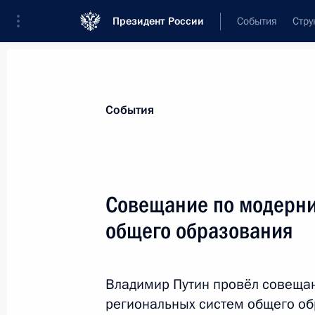
Президент России
События
Стру
Материалы по выбранной персоне
События
Голодец
,
Ольга
Юрьевна
Совещание по модерни
общего образования
Лента событий
Владимир Путин провёл совещан
региональных систем общего об