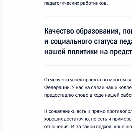
25 марта 2015 года, 17:00
педагогических работников.
Заседание Российского оргкомитет
Качество образования, п
17 марта 2015 года, 15:15
и социального статуса пе
нашей политики на предс
Перечень поручений по итогам вст
Федерации независимых профсоюз
Отмечу, что успех проекта во многом з
27 мая 2014 года, 18:20
Федерации. У нас на связи наши коллег
предоставлю слово в ходе нашей работы
Перечень поручений по итогам сов
К сожалению, есть и прямо противоп
Правительства России
хороших достаточно, но есть и приме
отношения. И за такой подход, конечн
4 марта 2014 года, 17:30