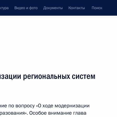
ктура
Видео и фото
Документы
Контакты
Поиск
Все персоны
зации региональных систем
Подписаться на ленту
ие по вопросу «О ходе модернизации
разования». Особое внимание глава