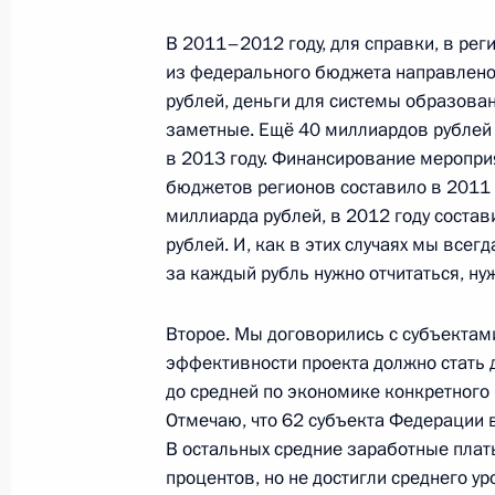
В 2011–2012 году, для справки, в рег
Соболезнования в связи с теракто
из федерального бюджета направлен
рублей, деньги для системы образова
29 декабря 2013 года, 17:50
заметные. Ещё 40 миллиардов рублей 
в 2013 году. Финансирование мероприя
бюджетов регионов составило в 2011 
Заседание Совета по реализации 
миллиарда рублей, в 2012 году состав
и демографической политике
рублей. И, как в этих случаях мы всегд
за каждый рубль нужно отчитаться, н
26 февраля 2013 года, 21:30
Второе. Мы договорились с субъектам
эффективности проекта должно стать 
Рабочая встреча с Заместителем П
до средней по экономике конкретного 
Ольгой Голодец
Отмечаю, что 62 субъекта Федерации в
В остальных средние заработные плат
20 февраля 2013 года, 17:00
процентов, но не достигли среднего у