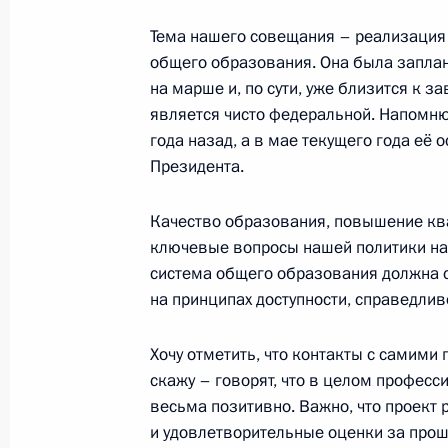
Совещание с членами Правительст
Тема нашего совещания – реализация
26 августа 2015 года, 19:40
общего образования. Она была заплан
на марше и, по сути, уже близится к з
является чисто федеральной. Напомн
Заседание президиума Госсовета п
года назад, а в мае текущего года её
государственной антинаркотическо
Президента.
17 июня 2015 года, 15:50
Качество образования, повышение ква
ключевые вопросы нашей политики на 
система общего образования должна 
Совещание с членами Правительст
на принципах доступности, справедлив
29 апреля 2015 года, 15:00
Хочу отметить, что контакты с самими
скажу – говорят, что в целом профес
весьма позитивно. Важно, что проект 
Совещание с членами Правительст
и удовлетворительные оценки за прош