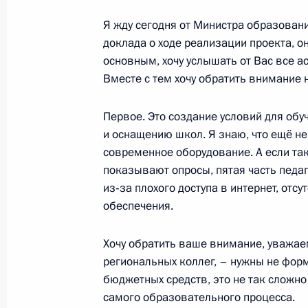
Я жду сегодня от Министра образовани
доклада о ходе реализации проекта, о
Заседание президиума Госсовета, 
основным, хочу услышать от Вас все ас
в области семьи, материнства и де
Вместе с тем хочу обратить внимание
17 февраля 2014 года, 20:30
Первое. Это создание условий для обу
и оснащению школ. Я знаю, что ещё не 
современное оборудование. А если так
Перечень поручений по итогам со
показывают опросы, пятая часть педа
здравоохранения
из‑за плохого доступа в интернет, от
5 февраля 2014 года, 14:00
обеспечения.
Хочу обратить ваше внимание, уважаем
региональных коллег, – нужны не фор
Совещание с членами Правительст
бюджетных средств, это не так сложн
15 января 2014 года, 17:30
самого образовательного процесса.