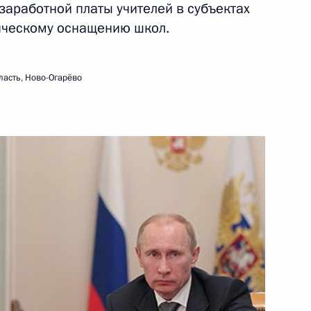
заработной платы учителей в субъектах
ть следующие материалы
ическому оснащению школ.
ва
ласть, Ново-Огарёво
ию по расследованию причин
ва