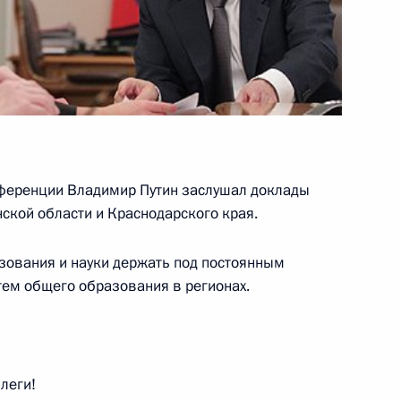
ва
ва
ференции Владимир Путин заслушал доклады
ской области и Краснодарского края.
зования и науки держать под постоянным
та по реализации
ем общего образования в регионах.
 интересах детей
леги!