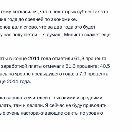
тему, согласился, что в некоторых субъектах это
нальных систем общего
ние года до средней по экономике.
нов дали слово, что за два года это будет
 у нас получается – я думаю, Министр скажет ещё
аты в конце 2011 года отметили 61,3 процента
редседателя Правительства
 заработной платы отмечали 51,6 процента; 40,5
ась на уровне предыдущего года; а 7,9 процента
це 2011 года.
ла зарплата учителей с высокими и средними
р Путин встретился
елать, там и делали. Я сейчас не буду приводить
орые очень настораживающие факты по уровню