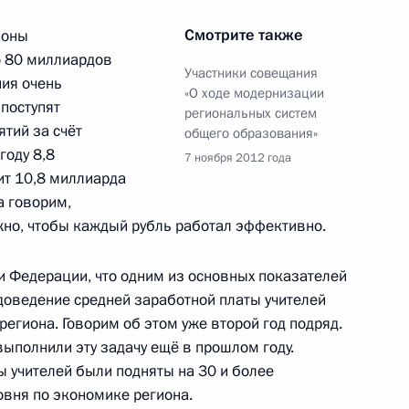
Смотрите также
ионы
м в Волгограде
о 80 миллиардов
Участники совещания
ния очень
«О ходе модернизации
поступят
региональных систем
тий за счёт
общего образования»
году 8,8
7 ноября 2012 года
приоритетных нацпроектов
ит 10,8
миллиарда
а говорим,
ужно, чтобы каждый рубль работал эффективно.
и Федерации, что одним из основных показателей
доведение средней заработной платы учителей
редседателя Правительства
региона. Говорим об этом уже второй год подряд.
ыполнили эту задачу ещё в прошлом году.
ы учителей были подняты на 30 и более
ровня по экономике региона.