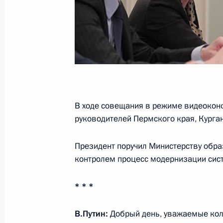
Совещание с членами Правительст
27 января 2016 года, 14:00
Совещание с членами Правительст
В ходе совещания в режиме видеокон
9 декабря 2015 года, 17:45
руководителей Пермского края, Курган
Президент поручил Министерству обра
Заседание Координационного сове
контролем процесс модернизации сист
Национальной стратегии действий в
17 ноября 2015 года, 13:00
* * *
В.Путин:
Добрый день, уважаемые кол