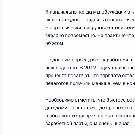
Я изначально, когда мы обсуждали эту 
Совещание по модернизации регио
сделать трудно – поднять сразу в тече
образования
Но практически все руководители регио
7 ноября 2012 года, 18:00
сделано повсеместно. На практике что
об этом.
По данным опроса, рост заработной пл
Рабочая встреча с Заместителем П
респондентов. В 2012 году увеличение
Ольгой Голодец
процента полагают, что зарплата остал
16 октября 2012 года, 19:00
педагогов получили меньше, чем в кон
Необходимо отметить, что быстрее рос
В День пожилого человека Владими
доходами. То есть там, где проще это д
с ветеранами
в абсолютных цифрах, но есть некот
заработной платы, она очень низкая.
1 октября 2012 года, 14:30