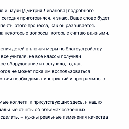
я и науки [
Дмитрия Ливанова
] подробного
н сегодня приготовился, я знаю. Ваше слово будет
посвящённое политике
пекты этого процесса, как он развивается.
тства
 на некоторые вопросы, которые считаю важными.
чения детей включая меры по благоустройству
все учителя, не все классы получили
ое оборудование и поступило, то, как
вещания по вопросам
гогов не может пока им воспользоваться
сутствия необходимых инструкций и программного
ые коллеги: и присутствующих здесь, и наших
мальные отчёты об объёмах освоенных
ва
о сделать, – нужны реальные изменения качества