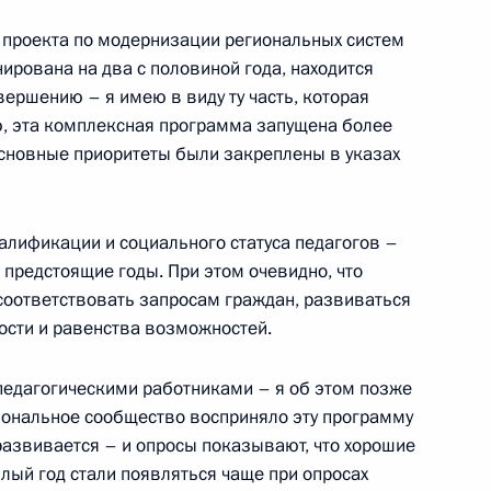
ва
 проекта по модернизации региональных систем
ирована на два с половиной года, находится
авершению – я имею в виду ту часть, которая
ю, эта комплексная программа запущена более
о вопросу реализации
 основные приоритеты были закреплены в указах
й политики
лификации и социального статуса педагогов –
предстоящие годы. При этом очевидно, что
соответствовать запросам граждан, развиваться
ва
ости и равенства возможностей.
 педагогическими работниками – я об этом позже
сиональное сообщество восприняло эту программу
развивается – и опросы показывают, что хорошие
ва
лый год стали появляться чаще при опросах