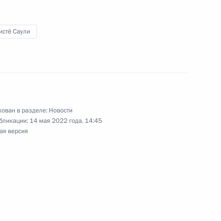
ом Финляндии Саули
истё Саули
ом Финляндии Саули
ован в разделе:
Новости
бликации:
14 мая 2022 года, 14:45
ая версия
ом Финляндии Саули