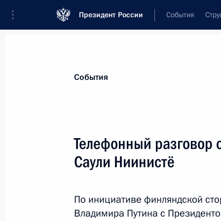
Президент России
События
Стру
Материалы по выбранной персоне
События
Ниинистё
,
Саули
Телефонный разговор 
Саули Ниинистё
Лента событий
По инициативе финляндской сто
Владимира Путина с Президенто