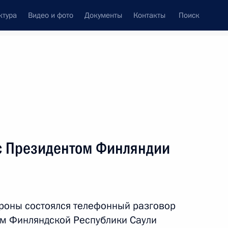
ктура
Видео и фото
Документы
Контакты
Поиск
Все персоны
с Президентом Финляндии
Подписаться на ленту
роны состоялся телефонный разговор
м Финляндской Республики Саули