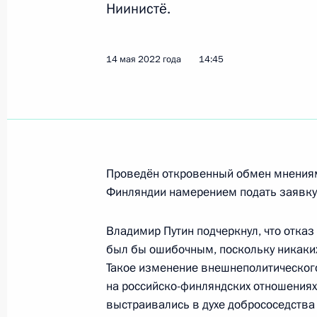
Ниинистё.
Телефонный разговор с Президент
Ниинистё
14 мая 2022 года, 14:45
14 мая 2022 года
14:45
Телефонный разговор с Президент
Ниинистё
11 марта 2022 года, 17:00
Проведён откровенный обмен мнения
Финляндии намерением подать заявку 
Телефонный разговор с Президент
Владимир Путин подчеркнул, что отказ
Ниинистё
был бы ошибочным, поскольку никаких
Такое изменение внешнеполитического
21 января 2022 года, 13:40
на российско-финляндских отношениях
выстраивались в духе добрососедства 