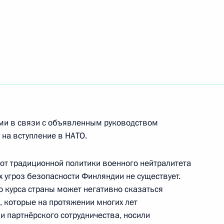
ом Финляндии Саули
ом Финляндии Саули
ми в связи с объявленным руководством
на вступление в НАТО.
ом Финляндии Саули
 от традиционной политики военного нейтралитета
 угроз безопасности Финляндии не существует.
 курса страны может негативно сказаться
, которые на протяжении многих лет
и партнёрского сотрудничества, носили