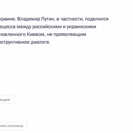
ом Финляндии Саули
раине. Владимир Путин, в частности, поделился
роцесса между российскими и украинскими
ановленного Киевом, не проявляющим
нструктивном диалоге.
 Саули Ниинистё
Владимира Путина
иинистё
яндия
няя политика