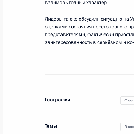
взаимовыгодный характер.
Телефонный разговор с Президент
Ниинистё
Лидеры также обсудили ситуацию на Ук
оценками состояния переговорного п
14 декабря 2021 года, 16:05
представителями, фактически приост
заинтересованность в серьёзном и ко
Встреча с Президентом Финляндии
29 октября 2021 года, 17:20
29 октября состоятся переговоры 
с Президентом Финляндии Саули Н
География
Финл
27 октября 2021 года, 12:30
Темы
Внеш