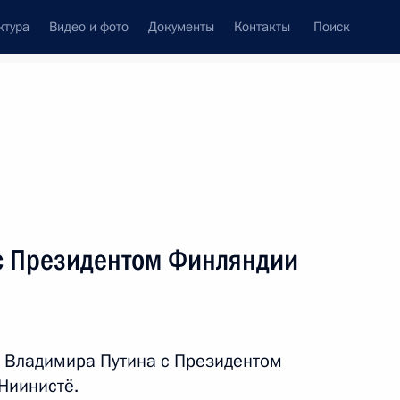
ктура
Видео и фото
Документы
Контакты
Поиск
с Президентом Финляндии
 Владимира Путина с Президентом
Ниинистё.