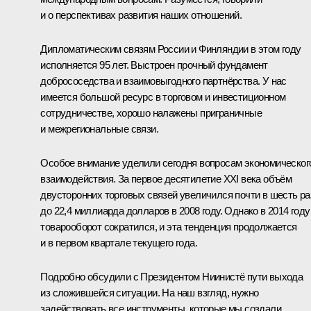
и о перспективах развития наших отношений.
Дипломатическим связям России и Финляндии в этом году
исполняется 95 лет. Выстроен прочный фундамент
добрососедства и взаимовыгодного партнёрства. У нас
имеется большой ресурс в торговом и инвестиционном
сотрудничестве, хорошо налажены приграничные
и межрегиональные связи.
Особое внимание уделили сегодня вопросам экономическог
взаимодействия. За первое десятилетие XXI века объём
двусторонних торговых связей увеличился почти в шесть ра
до 22,4 миллиарда долларов в 2008 году. Однако в 2014 году
товарооборот сократился, и эта тенденция продолжается
и в первом квартале текущего года.
Подробно обсудили с Президентом Ниинистё пути выхода
из сложившейся ситуации. На наш взгляд, нужно
задействовать все инструменты, которые мы создали