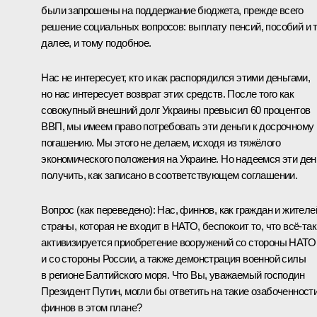
были запрошены на поддержание бюджета, прежде всего
решение социальных вопросов: выплату пенсий, пособий и 
далее, и тому подобное.
Нас не интересует, кто и как распорядился этими деньгами,
но нас интересует возврат этих средств. После того как
совокупный внешний долг Украины превысил 60 процентов
ВВП, мы имеем право потребовать эти деньги к досрочному
погашению. Мы этого не делаем, исходя из тяжёлого
экономического положения на Украине. Но надеемся эти ден
получить, как записано в соответствующем соглашении.
Вопрос
(как переведено)
:
Нас, финнов, как граждан и жителе
страны, которая не входит в НАТО, беспокоит то, что всё‑так
активизируется приобретение вооружений со стороны НАТО
и со стороны России, а также демонстрация военной силы
в регионе Балтийского моря. Что Вы, уважаемый господин
Президент Путин, могли бы ответить на такие озабоченност
финнов в этом плане?