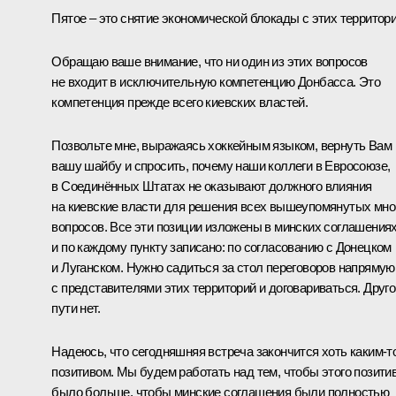
Пятое – это снятие экономической блокады с этих территори
Обращаю ваше внимание, что ни один из этих вопросов
не входит в исключительную компетенцию Донбасса. Это
компетенция прежде всего киевских властей.
Позвольте мне, выражаясь хоккейным языком, вернуть Вам
вашу шайбу и спросить, почему наши коллеги в Евросоюзе,
в Соединённых Штатах не оказывают должного влияния
на киевские власти для решения всех вышеупомянутых мн
вопросов. Все эти позиции изложены в минских соглашениях
и по каждому пункту записано: по согласованию с Донецком
и Луганском. Нужно садиться за стол переговоров напрямую
с представителями этих территорий и договариваться. Друго
пути нет.
Надеюсь, что сегодняшняя встреча закончится хоть каким‑т
позитивом. Мы будем работать над тем, чтобы этого позити
было больше, чтобы минские соглашения были полностью