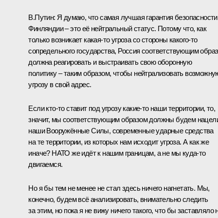
В.Путин:
Я думаю, что самая лучшая гарантия безопасности
Финляндии – это её нейтральный статус. Потому что, как
только возникает какая‑то угроза со стороны какого‑то
сопредельного государства, Россия соответствующим обра
должна реагировать и выстраивать свою оборонную
политику – таким образом, чтобы нейтрализовать возможну
угрозу в свой адрес.
Если кто‑то ставит под угрозу какие‑то наши территории, то,
значит, мы соответствующим образом должны будем нацел
наши Вооружённые Силы, современные ударные средства
на те территории, из которых нам исходит угроза. А как же
иначе? НАТО же идёт к нашим границам, а не мы куда‑то
двигаемся.
Но я бы тем не менее не стал здесь ничего нагнетать. Мы,
конечно, будем всё анализировать, внимательно следить
за этим, но пока я не вижу ничего такого, что бы заставляло 