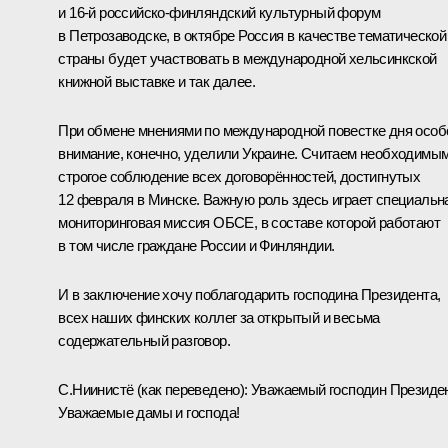
и 16-й российско-финляндский культурный форум
в Петрозаводске, в октябре Россия в качестве тематической
страны будет участвовать в международной хельсинкской
книжной выставке и так далее.
При обмене мнениями по международной повестке дня особ
внимание, конечно, уделили Украине. Считаем необходимы
строгое соблюдение всех договорённостей, достигнутых
12 февраля в Минске. Важную роль здесь играет специальн
мониторинговая миссия ОБСЕ, в составе которой работают
в том числе граждане России и Финляндии.
И в заключение хочу поблагодарить господина Президента,
всех наших финских коллег за открытый и весьма
содержательный разговор.
С.Ниинистё
(как переведено)
:
Уважаемый господин Президен
Уважаемые дамы и господа!