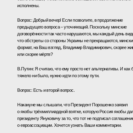
исполнены.
Вопрос:
Добрый вечер! Если позволите, в продолжение
предыдущего вопроса – уточняющий. Поскольку минские
договорённости так часто нарушаются, мы каждый день вид
что обстрелы со стороны Украины не прекращаются, мински
формат, на Ваш взгляд, Владимир Владимирович, скорее жи
или скорее мёртв?
В.Путин:
Я считаю, что ему просто нет альтернативы. И как 
тяжело ни было, нужно идти по этому пути.
Вопрос:
Есть и второй вопрос.
Накануне мы слышали, что Президент Порошенко заявил
о якобы трёхмиллиардной взятке, которую Россия якобы да
президенту Януковичу за то, что тот не подписал соглашени
о евроассоциации. Хочется узнать Ваши комментарии.