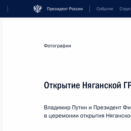
Президент России
События
Струк
Материалы по выбранной персоне
Фотографии
Ниинистё
,
Саули
Открытие Няганской Г
Владимир Путин и Президент Фи
Лента событий
в церемонии открытия Няганско