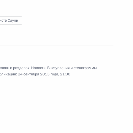
ом Финляндии Саули
истё Саули
 Саули Ниинистё
ован в разделах:
Новости
,
Выступления и стенограммы
бликации:
24 сентября 2013 года, 21:00
Президентом Финляндии Саули