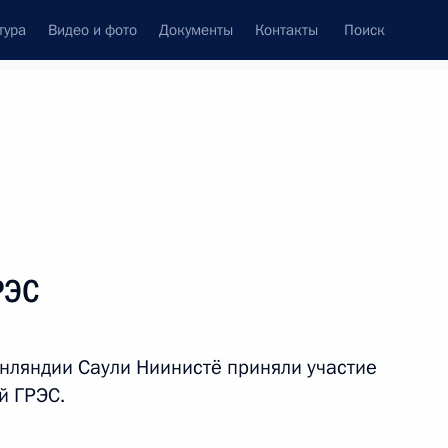
тура
Видео и фото
Документы
Контакты
Поиск
Все персоны
РЭС
нляндии Саули Ниинистё приняли участие
Подписаться на ленту
й ГРЭС.