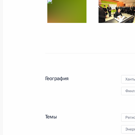
Телефонный разговор с Президент
Ниинистё
5 января 2016 года, 17:00
Сергей Иванов посетил Финляндию
10 ноября 2015 года, 17:00
География
Хант
Финл
Телефонный разговор с Президент
Ниинистё
Темы
Реги
9 октября 2015 года, 15:45
Энер