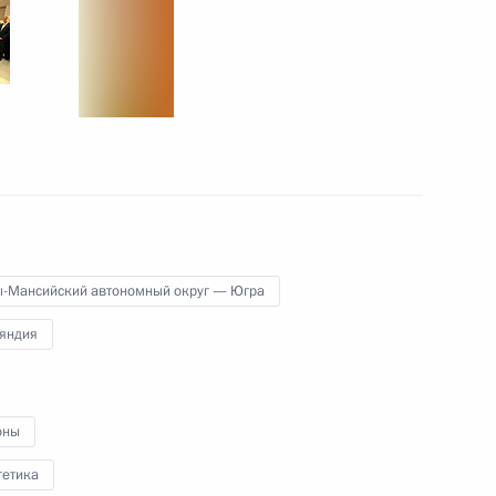
ом Финляндии Саули
 с рабочим визитом
ы-Мансийский автономный округ — Югра
яндия
ом Финляндии Саули
оны
гетика