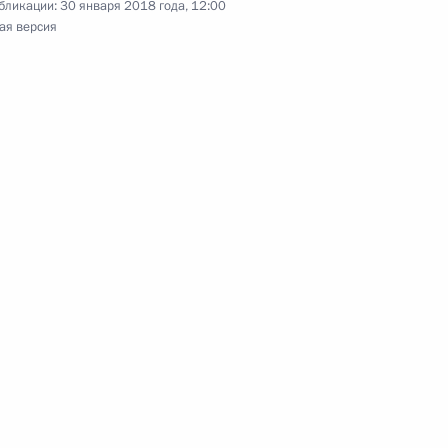
бликации:
30 января 2018 года, 12:00
ая версия
кадровой политики
гражданства
рименения законодательства