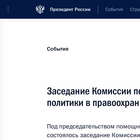
Президент России
События
Стру
Материалы по выбранной персоне
События
Школов
,
Евгений
Михайлович
Заседание Комиссии п
политики в правоохран
Лента событий
Под председательством помощн
состоялось заседание Комиссии