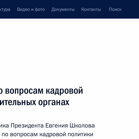
ктура
Видео и фото
Документы
Контакты
Поиск
Все персоны
о вопросам кадровой
ительных органах
Подписаться на ленту
ика Президента Евгения Школова
 по вопросам кадровой политики