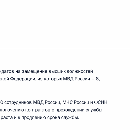
кадровой политики
кадровой политики
идатов на замещение высших должностей
ской Федерации, из которых МВД России – 6,
гражданства
 10 сотрудников МВД России, МЧС России и ФСИН
аключению контрактов о прохождении службы
раста и к продлению срока службы.
кадровой политики