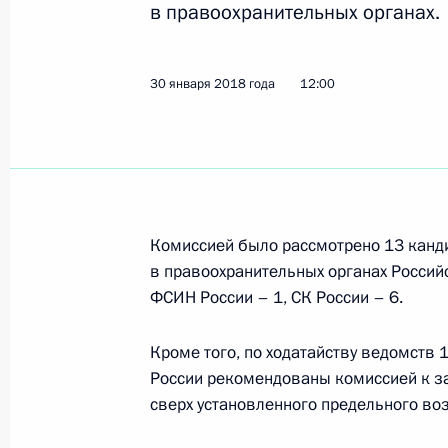
в правоохранительных органах.
Заседание Комиссии по вопросам 
в правоохранительных органах
29 мая 2018 года, 14:00
30 января 2018 года
12:00
Заседание Комиссии по вопросам 
в правоохранительных органах
24 апреля 2018 года, 12:30
Комиссией было рассмотрено 13 канд
в правоохранительных органах Россий
ФСИН России – 1, СК России – 6.
Заседание Комиссии по вопросам 
Кроме того, по ходатайству ведомств
10 апреля 2018 года, 16:00
России рекомендованы комиссией к з
сверх установленного предельного воз
Заседание Комиссии по вопросам 