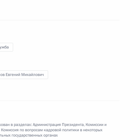
гражданства
лужба
ов Евгений Михайлович
гражданства
ован в разделах:
Администрация Президента
,
Комиссии и
кадровой политики
,
Комиссия по вопросам кадровой политики в некоторых
ьных государственных органах