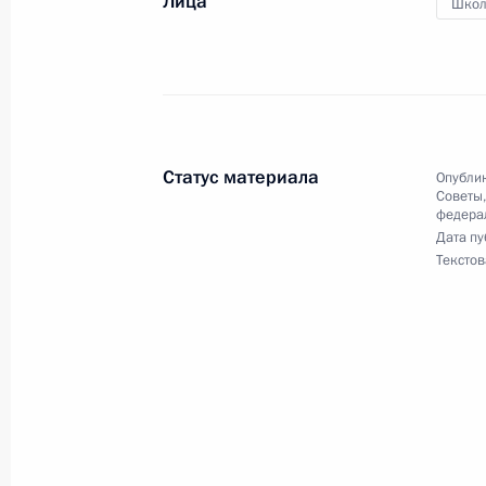
Лица
Школ
30 января 2018 года, 12:00
Заседание Комиссии по вопросам 
в правоохранительных органах
Статус материала
Опублик
19 декабря 2017 года, 14:00
Советы
федерал
Дата пу
Текстов
Заседание Комиссии по вопросам 
15 декабря 2017 года, 16:00
Семинар-совещание по вопросам п
о противодействии коррупции