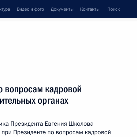
ктура
Видео и фото
Документы
Контакты
Поиск
Все персоны
о вопросам кадровой
ительных органах
Подписаться на ленту
ика Президента Евгения Школова
 при Президенте по вопросам кадровой