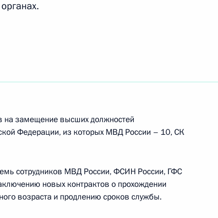
 органах.
кадровой политики
кадровой политики
в на замещение высших должностей
ской Федерации, из которых МВД России – 10, СК
гражданства
 семь сотрудников МВД России, ФСИН России, ГФС
аключению новых контрактов о прохождении
ного возраста и продлению сроков службы.
кадровой политики