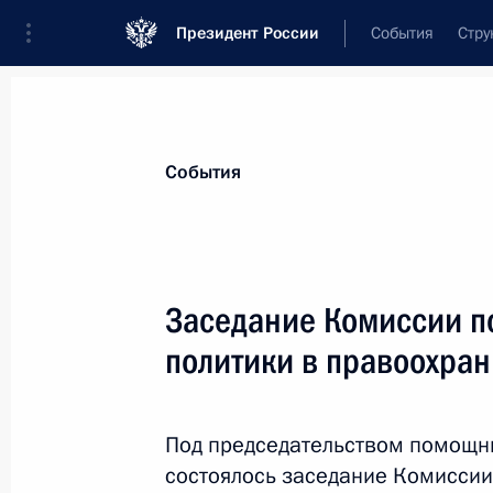
Президент России
События
Стру
Материалы по выбранной персоне
События
Школов
,
Евгений
Михайлович
Заседание Комиссии п
политики в правоохран
Лента событий
Под председательством помощн
состоялось заседание Комиссии