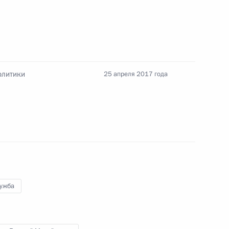
олитики
25 апреля 2017 года
гражданства
гражданства
лужба
кадровой политики