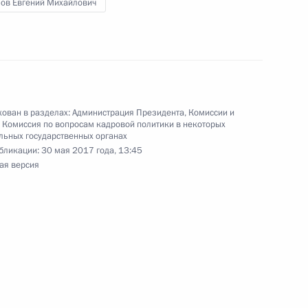
ов Евгений Михайлович
кадровой политики
ован в разделах:
Администрация Президента
,
Комиссии и
,
Комиссия по вопросам кадровой политики в некоторых
ьных государственных органах
бликации:
30 мая 2017 года, 13:45
ая версия
гражданства
рименения законодательства