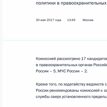
политики в правоохранительных
Заседание Комиссии по вопросам 
в правоохранительных органах
29 мая 2018 года, 14:00
30 мая 2017 года
13:45
Москва
Заседание Комиссии по вопросам 
в правоохранительных органах
24 апреля 2018 года, 12:30
Комиссией рассмотрено 17 кандидато
в правоохранительных органах Россий
России – 5, МЧС России – 2.
Заседание Комиссии по вопросам 
Кроме того, по ходатайству ведомств
10 апреля 2018 года, 16:00
России рекомендованы комиссией к з
службы сверх установленного предель
Заседание Комиссии по вопросам 