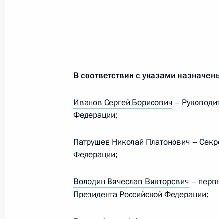
Комментарий пресс-секретаря Пре
12 декабря 2024 года, 14:10
Комментарий пресс-секретаря Пре
В соответствии с указами назначен
8 декабря 2024 года, 15:00
Иванов Сергей Борисович
– Руководи
Федерации;
Подписаны указы о назначении в 
Патрушев Николай Платонович
– Секр
Президента
Федерации;
14 мая 2024 года, 10:50
Володин Вячеслав Викторович
– перв
Президента Российской Федерации;
Встреча с Федеральным канцлером