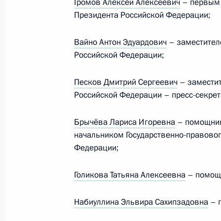
Громов Алексей Алексеевич
– первым 
13 июля 2014 года, 19:00
Президента Российской Федерации;
Вайно Антон Эдуардович
– заместител
Встреча с доверенными лицами Пр
Российской Федерации;
9 декабря 2012 года, 18:00
Песков Дмитрий Сергеевич
– заместит
Российской Федерации – пресс-секре
Встреча с Президентом США Бара
Брычёва Лариса Игоревна
– помощник
18 июня 2012 года, 23:15
начальником Государственно-правовог
Федерации;
Владимир Путин подписал указы о 
Голикова Татьяна Алексеевна
– помощн
Администрации Президента и Сове
Набиуллина Эльвира Сахипзадовна
– 
22 мая 2012 года, 10:05