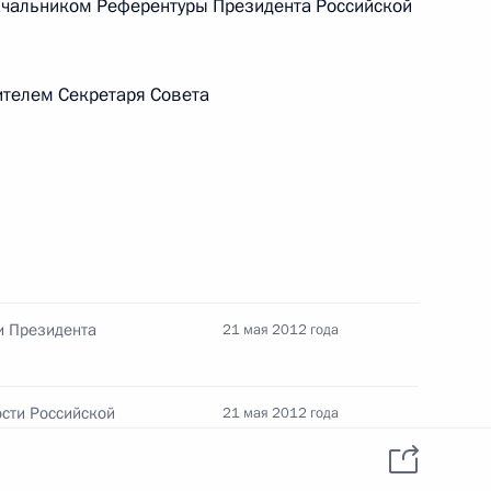
Telegram-канал
чальником Референтуры Президента Российской
данных пользователей
YouTube
зиденту
Написать в редакцию
и —
ного
телем Секретаря Совета
по
—
ссии
и Президента
21 мая 2012 года
Все материалы сайта
доступны по лицензии:
Creative Commons
сти Российской
21 мая 2012 года
Attribution 4.0
International