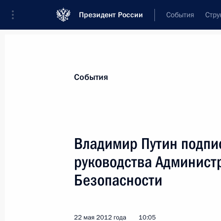
Президент России
События
Стру
Материалы по выбранной персоне
События
Песков
,
Дмитрий
Сергеевич
заместитель Руководителя Администра
Владимир Путин подпи
секретарь Президента
руководства Админист
Безопасности
Биография
Лента событий
22 мая 2012 года
10:05