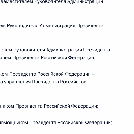
заместителем Руководителя Администрации
ем Руководителя Администрации Президента
езидента России
елем Руководителя Администрации Президента
тарём Президента Российской Федерации;
ком Обамой
ом Президента Российской Федерации –
о управления Президента Российской
назначении руководства
иком Президента Российской Федерации;
та Безопасности
помощником Президента Российской Федерации;