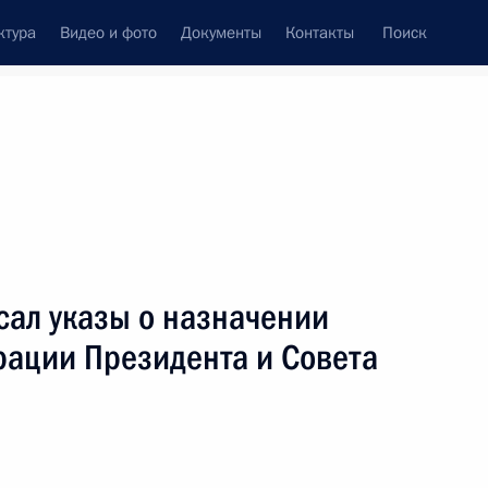
ктура
Видео и фото
Документы
Контакты
Поиск
Все персоны
ции Президента – пресс-
сал указы о назначении
рации Президента и Совета
Подписаться на ленту