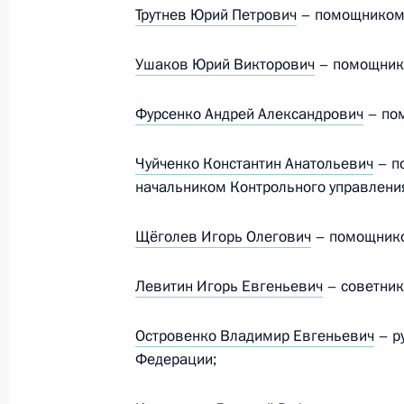
Трутнев Юрий Петрович
– помощником 
Ушаков Юрий Викторович
– помощнико
Встреча с военнослужащими Во
Фурсенко Андрей Александрович
– пом
26 июля 2026 года
Чуйченко Константин Анатольевич
– п
начальником Контрольного управлени
Щёголев Игорь Олегович
– помощнико
Разделы сайта
Информацион
Президента
ресурсы
Левитин Игорь Евгеньевич
– советник
России
Президента Ро
Островенко Владимир Евгеньевич
– р
События
Президент России
Текущий ресурс
Федерации;
Структура
Конституция Росс
Видео и фото
Государственная