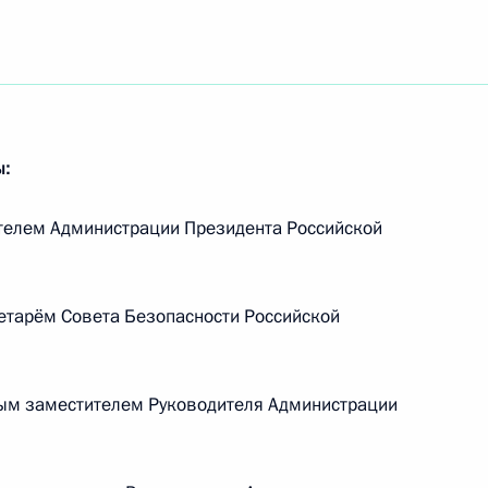
зидента Дмитрия Пескова
зидента Дмитрия Пескова
ы:
телем Администрации Президента Российской
руководстве Администрации
етарём Совета Безопасности Российской
ым заместителем Руководителя Администрации
 Германии Ангелой Меркель