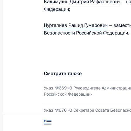
Документы
Калимулин Дмитрий Рафаэльевич
– на
символика
Контакты
Федерации;
Обратиться к Пре
Поиск
Президент Росси
гражданам школь
Нургалиев Рашид Гумарович
– замести
возраста
Для СМИ
Безопасности Российской Федерации.
Виртуальный тур 
Кремлю
Подписаться
Владимир Путин 
Справочник
личный сайт
Дикая природа Ро
Версия для людей
с ограниченными
Смотрите также
возможностями
English
Указ №669 «О Руководителе Администраци
Российской Федерации»
Администрация
Указ №670 «О Секретаре Совета Безопасно
Президента России
Федерации»
2026 год