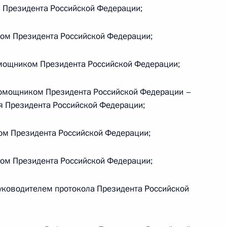
Президента Российской Федерации;
м Президента Российской Федерации;
енно-Морского Флота
ощником Президента Российской Федерации;
омощником Президента Российской Федерации –
я Президента Российской Федерации;
м Президента Российской Федерации;
ные
Официальные
Правовая и
сетевые ресурсы
техническая
ом Президента Российской Федерации;
ссии
Президента России
информация
уководителем протокола Президента Российской
MAX
О портале
ВКонтакте
Об использовании
ии
информации сайта
Rutube
О персональных