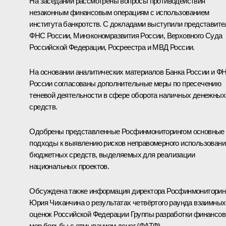
На заседании рассмотрены вопросы противодействия
незаконным финансовым операциям с использованием
института банкротств. С докладами выступили представите
ФНС России, Минэкономразвития России, Верховного Суда
Российской Федерации, Росреестра и МВД России.
На основании аналитических материалов Банка России и Ф
России согласованы дополнительные меры по пресечению
теневой деятельности в сфере оборота наличных денежных
средств.
Одобрены представленные Росфинмониторингом основные
подходы к выявлению рисков неправомерного использовани
бюджетных средств, выделяемых для реализации
национальных проектов.
Обсуждена также информация директора Росфинмониторин
Юрия Чиханчина о результатах четвёртого раунда взаимных
оценок Российской Федерации Группы разработки финансо
мер борьбы с отмыванием денег (ФАТФ).