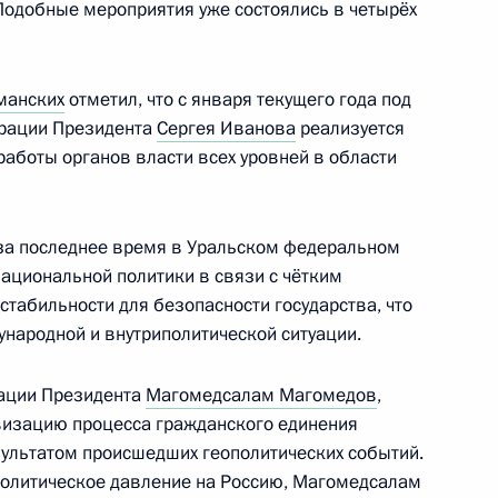
Подобные мероприятия уже состоялись в четырёх
еализации государственной
ом федеральном округе
манских
отметил, что с января текущего года под
трации Президента
Сергея Иванова
реализуется
работы органов власти всех уровней в области
еализации государственной
 за последнее время в Уральском федеральном
национальной политики в связи с чётким
табильности для безопасности государства, что
народной и внутриполитической ситуации.
еализации государственной
ации Президента
Магомедсалам Магомедов
,
визацию процесса гражданского единения
езультатом происшедших геополитических событий.
олитическое давление на Россию, Магомедсалам