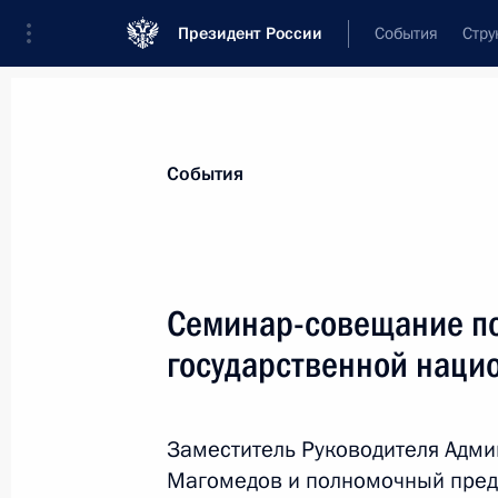
Президент России
События
Стру
Материалы по выбранной персоне
События
Холманских
,
Игорь
Рюрикович
Семинар-совещание по
государственной наци
Лента событий
Заместитель Руководителя Адм
Магомедов и полномочный пред