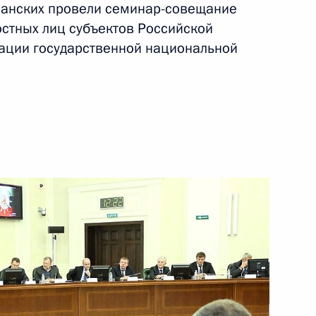
манских провели семинар-совещание
олжности полпреда
стных лиц субъектов Российской
ом округе
ации государственной национальной
л рабочую поездку в ХМАО
еализации государственной
 в Уральском федеральном