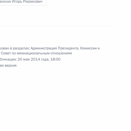
анских Игорь Рюрикович
ные
Официальные
Правовая и
ован в разделах:
Администрация Президента
,
Комиссии и
сетевые ресурсы
техническая
,
Совет по межнациональным отношениям
ссии
Президента России
информация
бликации:
20 мая 2014 года, 18:00
ая версия
MAX
О портале
ВКонтакте
Об использовании
ии
информации сайта
Rutube
О персональных
Telegram-канал
данных пользователей
YouTube
зиденту
Написать в редакцию
и —
ного
по