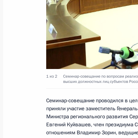
Заседание оргкомитета «Победа»
20 апреля 2017 года, 14:30
Магомедсалам Магомедов совершил
Ненецкий автономный округ
25 марта 2017 года, 15:00
1 из 2
Семинар-совещание по вопросам реализ
высших должностных лиц субъектов Росс
Перечень поручений по итогам зас
Семинар-совещание проводился в целя
совета
приняли участие заместитель Генерал
11 июня 2016 года, 16:00
Министра регионального развития Сер
Евгений Куйвашев, член президиума 
отношениям Владимир Зорин, ведущие