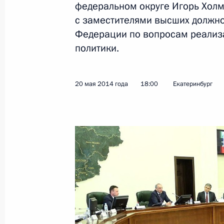
федеральном округе Игорь Хол
Игорь Холманских освобождён от д
с заместителями высших должно
Президента в Уральском федеральн
Федерации по вопросам реализ
26 июня 2018 года, 14:10
политики.
Магомедсалам Магомедов соверши
20 мая 2014 года
18:00
Екатеринбург
22 мая 2018 года, 16:30
Семинар-совещание по вопросам р
национальной политики состоялся
округе
25 мая 2017 года, 16:00