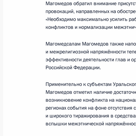
Магомедов обратил внимание присутс
Перечень поручений по итогам со
провокаций, направленных на обостр
представителями Президента в фед
«Необходимо максимально усилить раб
7 мая 2014 года, 12:00
конфликтов и нормализации межэтнич
Магомедсалам Магомедов также напо
и межрелигиозной напряжённости тепе
Встреча с полномочным представит
эффективности деятельности глав и о
федеральном округе Игорем Холма
Российской Федерации.
29 апреля 2013 года, 20:00
Применительно к субъектам Уральско
Магомедов отметил наличие достаточ
Перечень поручений по итогам зас
возникновение конфликта на национа
приоритетных нацпроектов и демо
регионах события на фоне отсутствия
и широкого тиражирования в средств
17 марта 2013 года, 17:00
вспышки межэтнической напряжённос