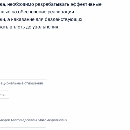
а, необходимо разрабатывать эффективные
едания Комиссии
нные на обеспечение реализации
х показателей социально-
ки, а наказание для бездействующих
ать вплоть до увольнения.
 Президента представлен
ьский федеральный округ
ациональные отношения
оны
медов Магомедсалам Магомедалиевич
енно-Морского Флота