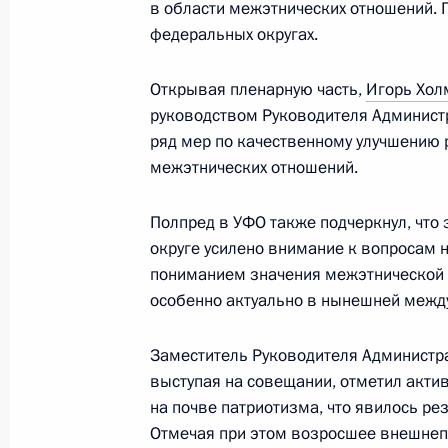
в области межэтнических отношений. 
Семинар-совещание по вопросам р
федеральных округах.
национальной политики в Уральск
18 мая 2016 года, 14:00
Открывая пленарную часть,
Игорь Хол
руководством Руководителя Админис
ряд мер по качественному улучшению 
Семинар-совещание по вопросам р
межэтнических отношений.
национальной политики
Полпред в УФО также подчеркнул, что
28 мая 2015 года, 20:00
округе усилено внимание к вопросам 
пониманием значения межэтнической с
особенно актуально в нынешней между
Семинар-совещание по вопросам р
национальной политики
Заместитель Руководителя Администр
20 мая 2014 года, 18:00
выступая на совещании, отметил акти
на почве патриотизма, что явилось р
Отмечая при этом возросшее внешнеп