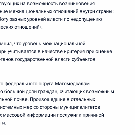
твующих на возможность возникновения
вещания с полномочными
ение межнациональных отношений внутри страны:
еральных округах
оту разных уровней власти по недопущению
еских отношений».
мнил, что уровень межнациональной
рь учитывается в качестве критерия при оценке
елем Президента в Уральском
рганов государственной власти субъектов
нских и жителями региона
го федерального округа Магомедсалам
но большой доли граждан, считающих возможным
едания Совета по реализации
льной почве. Произошедшие в отдельных
графической политике
 системных мер со стороны муниципалитетов
ах массовой информации послужили причиной
ти.