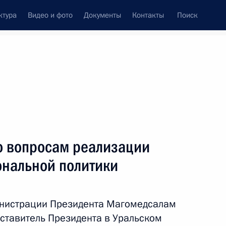
ктура
Видео и фото
Документы
Контакты
Поиск
Все персоны
 вопросам реализации
ональной политики
Подписаться на ленту
инистрации Президента Магомедсалам
ставитель Президента в Уральском