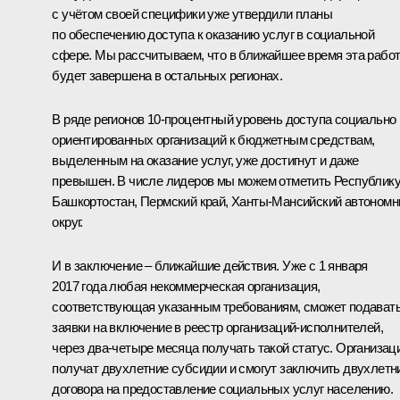
с учётом своей специфики уже утвердили планы
по обеспечению доступа к оказанию услуг в социальной
сфере. Мы рассчитываем, что в ближайшее время эта рабо
будет завершена в остальных регионах.
В ряде регионов 10-процентный уровень доступа социально
ориентированных организаций к бюджетным средствам,
выделенным на оказание услуг, уже достигнут и даже
превышен. В числе лидеров мы можем отметить Республик
Башкортостан, Пермский край, Ханты-Мансийский автоном
округ.
И в заключение – ближайшие действия. Уже с 1 января
2017 года любая некоммерческая организация,
соответствующая указанным требованиям, сможет подават
заявки на включение в реестр организаций-исполнителей,
через два-четыре месяца получать такой статус. Организац
получат двухлетние субсидии и смогут заключить двухлетн
договора на предоставление социальных услуг населению.