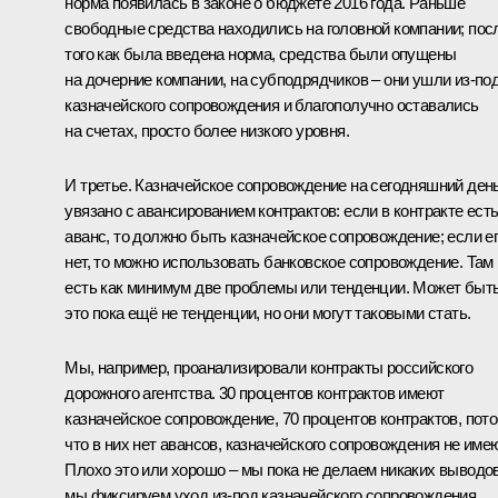
норма появилась в законе о бюджете 2016 года. Раньше
свободные средства находились на головной компании; пос
того как была введена норма, средства были опущены
на дочерние компании, на субподрядчиков – они ушли из‑по
казначейского сопровождения и благополучно оставались
на счетах, просто более низкого уровня.
И третье. Казначейское сопровождение на сегодняшний ден
увязано с авансированием контрактов: если в контракте ест
аванс, то должно быть казначейское сопровождение; если е
нет, то можно использовать банковское сопровождение. Там
есть как минимум две проблемы или тенденции. Может быть
это пока ещё не тенденции, но они могут таковыми стать.
Мы, например, проанализировали контракты российского
дорожного агентства. 30 процентов контрактов имеют
казначейское сопровождение, 70 процентов контрактов, пот
что в них нет авансов, казначейского сопровождения не имею
Плохо это или хорошо – мы пока не делаем никаких выводов
мы фиксируем уход из‑под казначейского сопровождения.