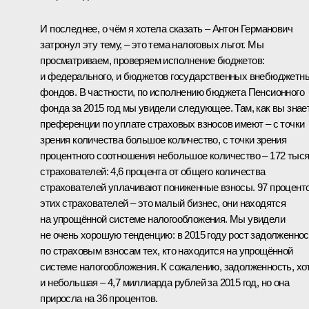
И последнее, о чём я хотела сказать – Антон Германович
затронул эту тему, – это тема налоговых льгот. Мы
просматриваем, проверяем исполнение бюджетов:
и федерального, и бюджетов государственных внебюджетн
фондов. В частности, по исполнению бюджета Пенсионного
фонда за 2015 год мы увидели следующее. Там, как вы знае
преференции по уплате страховых взносов имеют – с точки
зрения количества большое количество, с точки зрения
процентного соотношения небольшое количество – 172 тыс
страхователей: 4,6 процента от общего количества
страхователей уплачивают пониженные взносы. 97 процент
этих страхователей – это малый бизнес, они находятся
на упрощённой системе налогообложения. Мы увидели
не очень хорошую тенденцию: в 2015 году рост задолженнос
по страховым взносам тех, кто находится на упрощённой
системе налогообложения. К сожалению, задолженность, хо
и небольшая – 4,7 миллиарда рублей за 2015 год, но она
приросла на 36 процентов.