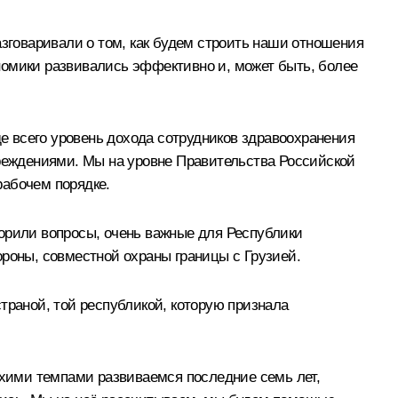
азговаривали о том, как будем строить наши отношения
номики развивались эффективно и, может быть, более
де всего уровень дохода сотрудников здравоохранения
реждениями. Мы на уровне Правительства Российской
рабочем порядке.
орили вопросы, очень важные для Республики
ороны, совместной охраны границы с Грузией.
траной, той республикой, которую признала
хими темпами развиваемся последние семь лет,