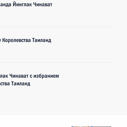
ланда Йинглак Чинават
 Королевства Таиланд
лак Чинават с избранием
ства Таиланд