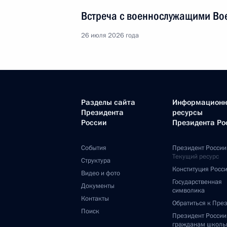
Встреча с военнослужащими Во
26 июля 2026 года
Разделы сайта
Информацион
Президента
ресурсы
России
Президента Ро
События
Президент России
Текущий ресурс
Структура
Конституция Росс
Видео и фото
Государственная
Документы
символика
Контакты
Обратиться к Пре
Поиск
Президент Росси
гражданам школь