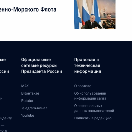
енно-Морского Флота
ные
Официальные
Правовая и
сетевые ресурсы
техническая
ссии
Президента России
информация
MAX
О портале
ВКонтакте
Об использовании
ии
информации сайта
Rutube
О персональных
Telegram-канал
данных пользователей
YouTube
зиденту
Написать в редакцию
и —
ного