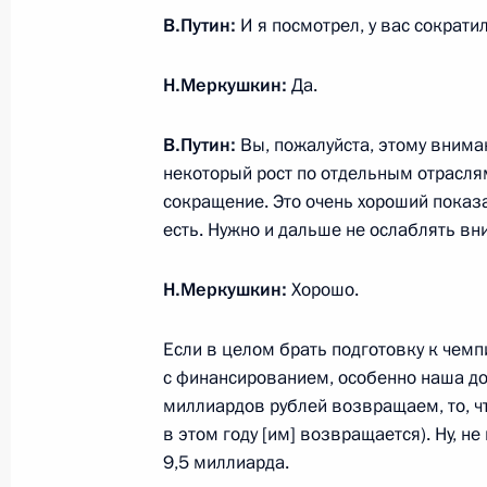
Президент принял отставку Главы 
В.Путин:
И я посмотрел, у вас сократи
10 мая 2012 года, 09:00
Н.Меркушкин:
Да.
В.Путин:
Вы, пожалуйста, этому внима
Президент принял отставку губерн
некоторый рост по отдельным отраслям
10 мая 2012 года, 08:55
сокращение. Это очень хороший показа
есть. Нужно и дальше не ослаблять вн
Н.Меркушкин:
Хорошо.
О ходе исполнения пункта 6 перечн
по итогам работы мобильной приё
Если в целом брать подготовку к чемпи
в Республике Мордовия
с финансированием, особенно наша до
17 января 2012 года, 21:10
миллиардов рублей возвращаем, то, ч
в этом году [им] возвращается). Ну, н
9,5 миллиарда.