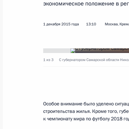
экономическое положение в рег
Встреча с Дмитрием Азаровым
25 сентября 2017 года, 13:50
1 декабря 2015 года
13:10
Москва, Крем
Дмитрий Азаров назначен времен
Губернатора Самарской области
25 сентября 2017 года, 13:45
1 из 3
С губернатором Самарской области Ни
Николай Меркушкин назначен спец
по взаимодействию со Всемирным 
народов
Особое внимание было уделено ситуац
25 сентября 2017 года, 13:45
строительства жилья. Кроме того, губ
к чемпионату мира по футболу 2018 го