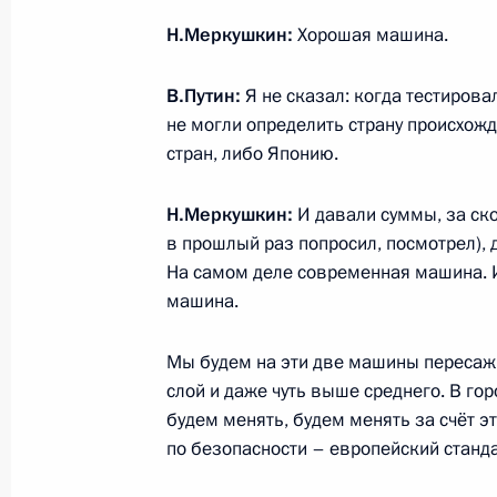
Н.Меркушкин:
Хорошая машина.
Заседание Совета по развитию физ
В.Путин:
Я не сказал: когда тестировал
2 июня 2015 года, 15:20
не могли определить страну происхож
стран, либо Японию.
Президиум Госсовета по вопросам 
Н.Меркушкин:
И давали суммы, за ско
автодорог
в прошлый раз попросил, посмотрел), д
На самом деле современная машина. И
8 октября 2014 года, 16:50
машина.
Мы будем на эти две машины пересажи
Принята досрочная отставка губер
слой и даже чуть выше среднего. В гор
Николая Меркушкина
будем менять, будем менять за счёт эт
по безопасности – европейский станда
6 июня 2014 года, 13:30