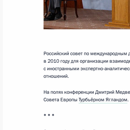
Ягландом
20 мая 2011 года, 14:30
Встреча с Генеральным секретарём
Ягландом
Российский совет по международным 
в 2010 году для организации взаимод
23 декабря 2009 года, 17:00
с иностранными экспертно-аналитиче
отношений.
На полях конференции Дмитрий Медве
Совета Европы
Турбьёрном Ягландом
.
Встреча с военнослужащими Во
* * *
26 июля 2026 года