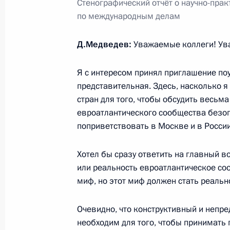
Стенографический отчёт о научно-пра
по международным делам
Д.Медведев:
Уважаемые коллеги! Ув
Разделы сайта
Информацион
Президента
ресурсы
России
Президента Ро
Я с интересом принял приглашение по
представительная. Здесь, насколько я
События
Президент России
стран для того, чтобы обсудить весьм
Текущий ресурс
Структура
евроатлантического сообщества безоп
Конституция Росс
Видео и фото
поприветствовать в Москве и в России
Государственная
Документы
символика
Контакты
Обратиться к Пре
Хотел бы сразу ответить на главный в
Поиск
Президент Росси
или реальность евроатлантическое со
гражданам школь
возраста
Для СМИ
миф, но этот миф должен стать реальн
Виртуальный тур 
Кремлю
Подписаться
Очевидно, что конструктивный и непре
Владимир Путин 
Справочник
личный сайт
необходим для того, чтобы принимать