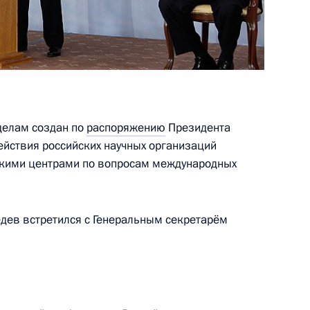
 Совета Европы Турбьёрном
делам создан по
распоряжению
Президента
ействия российских научных организаций
скими центрами по вопросам международных
дев встретился с Генеральным секретарём
енно-Морского Флота