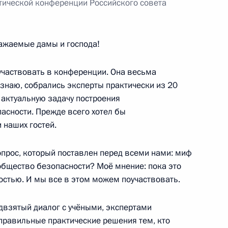
ктической конференции Российского совета
ажаемые дамы и господа!
ные
Официальные
Правовая и
сетевые ресурсы
техническая
ссии
Президента России
информация
участвовать в конференции. Она весьма
 знаю, собрались эксперты практически из 20
MAX
О портале
а актуальную задачу построения
ВКонтакте
Об использовании
асности. Прежде всего хотел бы
ии
информации сайта
Rutube
 наших гостей.
О персональных
Telegram-канал
данных пользователей
YouTube
зиденту
Написать в редакцию
опрос, который поставлен перед всеми нами: миф
и —
общество безопасности? Моё мнение: пока это
ного
остью. И мы все в этом можем поучаствовать.
по
двзятый диалог с учёными, экспертами
—
 правильные практические решения тем, кто