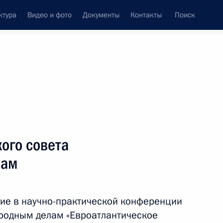
ктура
Видео и фото
Документы
Контакты
Поиск
Все персоны
ого совета
лам
Подписаться на ленту
ие в научно-практической конференции
родным делам «Евроатлантическое