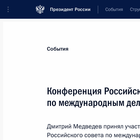
Президент России
События
Стру
Материалы по выбранной персоне
События
Ягланд
,
Турбьёрн
Конференция Российск
по международным де
Лента событий
Дмитрий Медведев принял участ
Российского совета по междуна