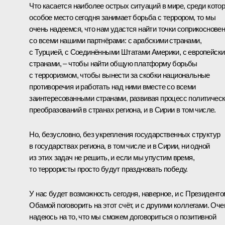
Что касается наиболее острых ситуаций в мире, среди кото
особое место сегодня занимает борьба с террором, то мы
очень надеемся, что нам удастся найти точки соприкоснове
со всеми нашими партнёрами: с арабскими странами,
с Турцией, с Соединёнными Штатами Америки, с европейск
странами, – чтобы найти общую платформу борьбы
с терроризмом, чтобы вынести за скобки национальные
противоречия и работать над ними вместе со всеми
заинтересованными странами, развивая процесс политичес
преобразований в странах региона, и в Сирии в том числе.
Но, безусловно, без укрепления государственных структур
в государствах региона, в том числе и в Сирии, ни одной
из этих задач не решить, и если мы упустим время,
то террористы просто будут праздновать победу.
У нас будет возможность сегодня, наверное, и с Президенто
Обамой поговорить на этот счёт, и с другими коллегами. Оче
надеюсь на то, что мы сможем договориться о позитивной