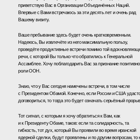
приветствую Вас в Организации Объединённых Наций.
Впервые с Вами встречаюсь за эти десять лет и очень рад
Вашему визиту.
Ваше пребывание здесь будет очень кратковременным.
Надеюсь, Вы извлечёте из него максимальную пользу,
проведёте продуктивные встречи помимо той вдохновляющ
речи, с которой Вы только что обратились к Генеральной
Ассамблее. Хочу поблагодарить Вас за признание позитивн
роли ООН.
Знаю, что у Вас сегодня намечены встречи, в том числе
с Президентом
Обамой
. Конечно, если России и США удаст
договориться, то тогда это будет означать серьёзный прорыв
Тот сигнал, с которым я хочу обратиться к Вам, как
и к Президенту Обаме, таков: если та солидарность, та
гибкость, тот дух, который Вы проявили во время иранской
ядерной сделки, будут проявлены и по другим вопросам, то 