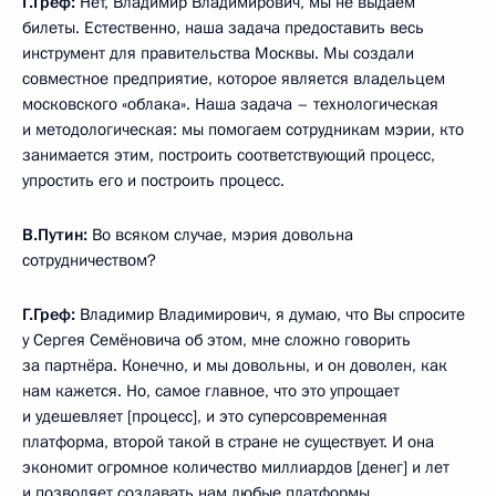
Г.Греф:
Нет, Владимир Владимирович, мы не выдаём
билеты. Естественно, наша задача предоставить весь
инструмент для правительства Москвы. Мы создали
совместное предприятие, которое является владельцем
московского «облака». Наша задача – технологическая
и методологическая: мы помогаем сотрудникам мэрии, кто
занимается этим, построить соответствующий процесс,
упростить его и построить процесс.
В.Путин:
Во всяком случае, мэрия довольна
сотрудничеством?
Г.Греф:
Владимир Владимирович, я думаю, что Вы спросите
у Сергея Семёновича об этом, мне сложно говорить
за партнёра. Конечно, и мы довольны, и он доволен, как
нам кажется. Но, самое главное, что это упрощает
и удешевляет [процесс], и это суперсовременная
платформа, второй такой в стране не существует. И она
экономит огромное количество миллиардов [денег] и лет
и позволяет создавать нам любые платформы.