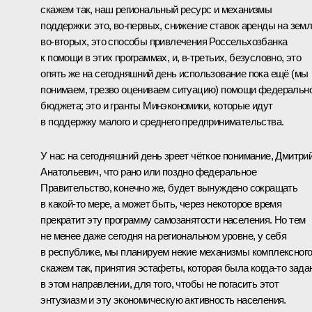
скажем так, наш региональный ресурс и механизмы
поддержки: это, во‑первых, снижение ставок аренды на зем
во‑вторых, это способы привлечения Россельхозбанка
к помощи в этих программах, и, в‑третьих, безусловно, это
опять же на сегодняшний день использование пока ещё (мы
понимаем, трезво оцениваем ситуацию) помощи федеральн
бюджета; это и гранты Минэкономики, которые идут
в поддержку малого и среднего предпринимательства.
У нас на сегодняшний день зреет чёткое понимание, Дмитри
Анатольевич, что рано или поздно федеральное
Правительство, конечно же, будет вынуждено сокращать
в какой‑то мере, а может быть, через некоторое время
прекратит эту программу самозанятости населения. Но тем
не менее даже сегодня на региональном уровне, у себя
в республике, мы планируем некие механизмы комплексного
скажем так, принятия эстафеты, которая была когда‑то зада
в этом направлении, для того, чтобы не погасить этот
энтузиазм и эту экономическую активность населения.