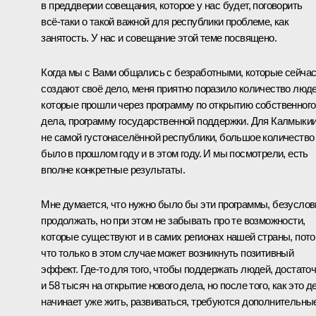
в преддверии совещания, которое у нас будет, поговорить
всё‑таки о такой важной для республики проблеме, как
занятость. У нас и совещание этой теме посвящено.
Когда мы с Вами общались с безработными, которые сейча
создают своё дело, меня приятно поразило количество люде
которые прошли через программу по открытию собственного
дела, программу государственной поддержки. Для Калмыкии
не самой густонаселённой республики, большое количество
было в прошлом году и в этом году. И мы посмотрели, есть
вполне конкретные результаты.
Мне думается, что нужно было бы эти программы, безуслов
продолжать, но при этом не забывать про те возможности,
которые существуют и в самих регионах нашей страны, пот
что только в этом случае может возникнуть позитивный
эффект. Где‑то для того, чтобы поддержать людей, достато
и 58 тысяч на открытие нового дела, но после того, как это д
начинает уже жить, развиваться, требуются дополнительны