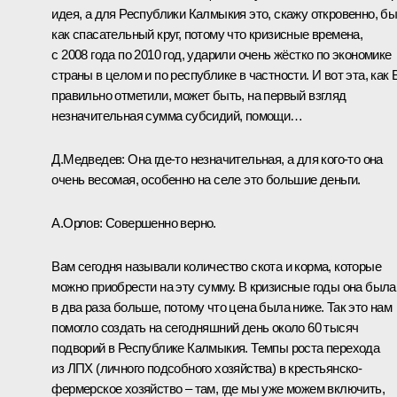
идея, а для Республики Калмыкия это, скажу откровенно, б
как спасательный круг, потому что кризисные времена,
с 2008 года по 2010 год, ударили очень жёстко по экономике
страны в целом и по республике в частности. И вот эта, как
правильно отметили, может быть, на первый взгляд
незначительная сумма субсидий, помощи…
Д.Медведев:
Она где‑то незначительная, а для кого‑то она
очень весомая, особенно на селе это большие деньги.
А.Орлов:
Совершенно верно.
Вам сегодня называли количество скота и корма, которые
можно приобрести на эту сумму. В кризисные годы она была
в два раза больше, потому что цена была ниже. Так это нам
помогло создать на сегодняшний день около 60 тысяч
подворий в Республике Калмыкия. Темпы роста перехода
из ЛПХ (личного подсобного хозяйства) в крестьянско-
фермерское хозяйство – там, где мы уже можем включить,