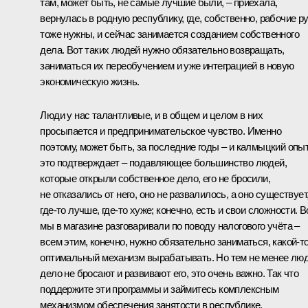
там, может быть, не самые лучшие были, – приехала,
вернулась в родную республику, где, собственно, рабочие р
тоже нужны, и сейчас занимается созданием собственного
дела. Вот таких людей нужно обязательно возвращать,
заниматься их переобучением и уже интеграцией в новую
экономическую жизнь.
Люди у нас талантливые, и в общем и целом в них
просыпается и предпринимательское чувство. Именно
поэтому, может быть, за последние годы – и калмыцкий опы
это подтверждает – подавляющее большинство людей,
которые открыли собственное дело, его не бросили,
не отказались от него, оно не развалилось, а оно существует
где‑то лучше, где‑то хуже; конечно, есть и свои сложности. В
мы в магазине разговаривали по поводу налогового учёта –
всем этим, конечно, нужно обязательно заниматься, какой‑т
оптимальный механизм вырабатывать. Но тем не менее лю
дело не бросают и развивают его, это очень важно. Так что
поддержите эти программы и займитесь комплексным
механизмом обеспечения занятости в республике.