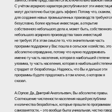
занятости мне представляется исключительно важной темой
С учётом аграрного характера республики вот эти инвестици
могут достаточно быстро дать эффект. Потому что, скажем,
для создания новых промышленных производств требуются
безусловно, более крупные инвестиции, а открытие
собственного небольшого дела и, может быть, собственного
небольшого аграрного производства таких инвестиций
не требует. И в этом смысле то, что значительная часть
программ поддержки у Вас пошла в сельское хозяйство, это
абсолютно оправданно, потому что нужно поддерживать
именно ту часть населения, которая в наибольшей степени
уязвима, ту часть населения, которая в наибольшей степени
страдает от безработицы. Надеюсь, что Вы и дальше эти
программы будете продолжать в том ключе, о котором я
сказал.
А.Орлов
:
Да, Дмитрий Анатольевич, Вы абсолютно правы.
Соотношение численности населения нашей республики
и количества безработных, которые прошли по программам
самозанятости, – это вообще была уникальная, честно говор