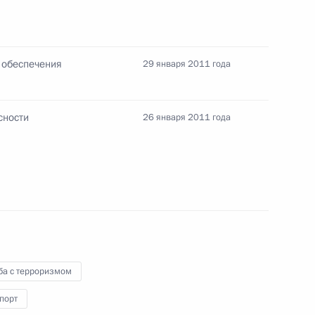
 обеспечения
29 января 2011 года
сности
26 января 2011 года
енно-Морского Флота
ные
Официальные
Правовая и
сетевые ресурсы
техническая
ба с терроризмом
ссии
Президента России
информация
порт
MAX
О портале