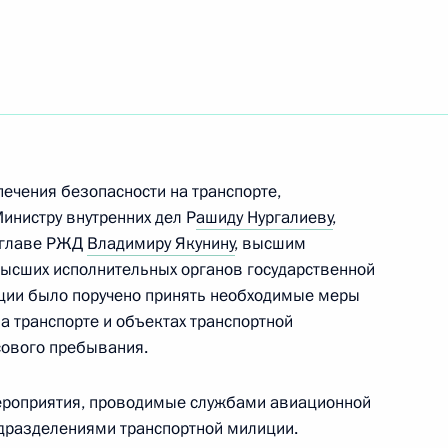
ть следующие материалы
ться в ситуации,
и с вывозом угля
печения безопасности на транспорте,
инистру внутренних дел Р
ашиду Нургалиеву
,
 главе РЖД
Владимиру Якунину
, высшим
мпании «Российские железные
ысших исполнительных органов государственной
ным
ации было поручено принять необходимые меры
а транспорте и объектах транспортной
сового пребывания.
ероприятия, проводимые службами авиационной
та о принятии мер
дразделениями транспортной милиции.
й на транспорте и объектах