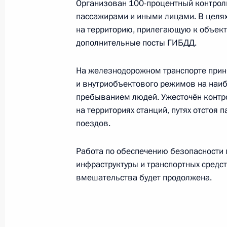
Организован 100-процентный контрол
транспортной инфраструктуры
пассажирами и иными лицами. В целя
12 апреля 2011 года, 19:20
на территорию, прилегающую к объек
дополнительные посты ГИБДД.
Президент поручил детально прора
На железнодорожном транспорте прин
эвакуации российских граждан из 
и внутриобъектового режимов на наиб
пребыванием людей. Ужесточён контр
21 февраля 2011 года, 18:45
на территориях станций, путях отстоя
поездов.
Совещание по вопросам безопасно
Работа по обеспечению безопасности 
инфраструктуры и транспортных средст
15 февраля 2011 года, 19:00
вмешательства будет продолжена.
Дмитрий Медведев ознакомился с 
на железнодорожном транспорте