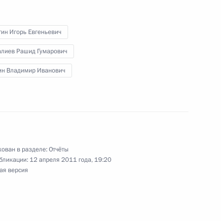
ВКонтакте
Об использовании
ии
информации сайта
Rutube
О персональных
тин Игорь Евгеньевич
Telegram-канал
данных пользователей
YouTube
зиденту
Написать в редакцию
алиев Рашид Гумарович
и —
ин Владимир Иванович
ного
по
—
ссии
ован в разделе:
Отчёты
бликации:
12 апреля 2011 года, 19:20
ая версия
Все материалы сайта
доступны по лицензии:
Creative Commons