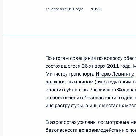
Показа
12 апреля 2011 года
19:20
Дмитрий Медведев поручил разобра
сложившейся в Кемеровской област
12 октября 2011 года, 18:10
По итогам
совещания
по вопросу обес
состоявшегося 26 января 2011 года, М
Министру транспорта
Игорю Левитину
,
Рабочая встреча с президентом ко
должностным лицам (руководителям в
дороги» (РЖД) Владимиром Якуни
власти) субъектов Российской Федер
7 июня 2011 года, 17:00
по обеспечению безопасности людей н
инфраструктуры, в иных местах их мас
В аэропортах усилены досмотровые м
Об исполнении поручения Президен
безопасности во взаимодействии с по
по обеспечению безопасности люде