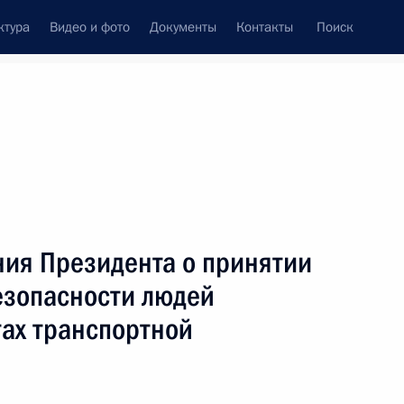
ктура
Видео и фото
Документы
Контакты
Поиск
Все персоны
ния Президента о принятии
езопасности людей
тах транспортной
Подписаться на ленту