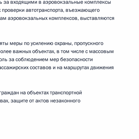
ь за входящими в аэровокзальные комплексы
х проверки автотранспорта, въезжающего
там аэровокзальных комплексов, выставляются
ботать возможности
яты меры по усилению охраны, пропускного
Ливии
олее важных объектах, в том числе с массовым
оль за соблюдением мер безопасности
 пассажирских составов и на маршрутах движения
сти на транспорте
граждан на объектах транспортной
вах, защите от актов незаконного
мерами безопасности