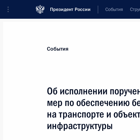
Президент России
События
Стру
Материалы по выбранной персоне
События
Якунин
,
Владимир
Иванович
Об исполнении поруче
мер по обеспечению б
на транспорте и объек
Лента событий
инфраструктуры