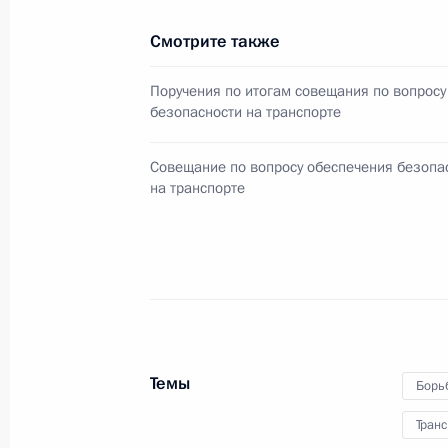
10 февраля 2011 года, 17:00
Смотрите также
Поручения по итогам совещания по вопросу
безопасности на транспорте
Совещание по вопросу обеспечения безопа
Встреча с военнослужащими Во
на транспорте
26 июля 2026 года
Разделы сайта
Информацион
Президента
ресурсы
Темы
Борь
России
Президента Ро
Транс
События
Президент России