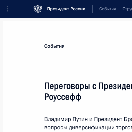
Президент России
События
Стру
Материалы по выбранной персоне
События
Роуссефф
,
Дилма
президент Нового банка развития
Переговоры с Президе
Роуссефф
Лента событий
Владимир Путин и Президент Бр
вопросы диверсификации торгов