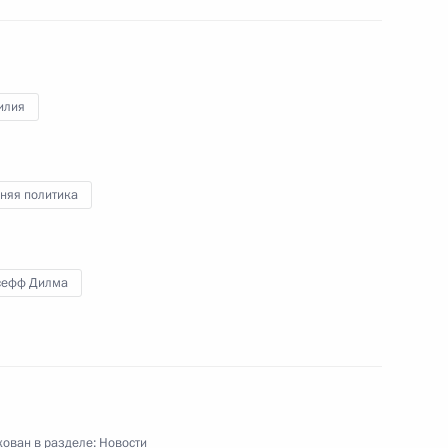
илия
оссийско-бразильских
няя политика
сефф Дилма
ии Дилмой Роуссефф
зидентом Бразилии Дилмой
ован в разделе:
Новости