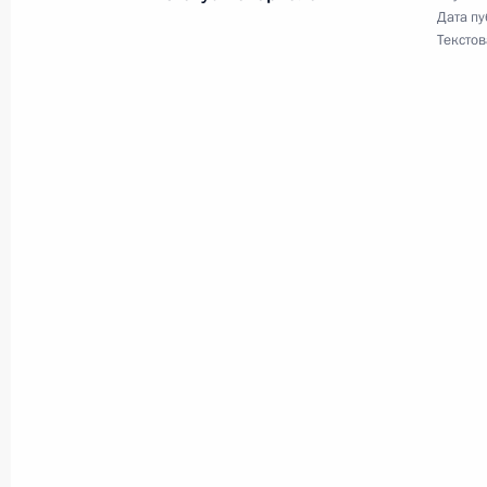
Дата пу
Роуссефф
Текстов
10 декабря 2012 года, 16:00
Встреча с Президентом Бразилии 
19 июня 2012 года, 06:00
Телефонный разговор с Президент
Роуссефф
9 мая 2012 года, 18:10
Встреча с Президентом Бразилии 