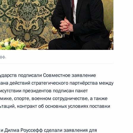
ка развития Дилмой Роуссефф
ка развития Дилмой Роуссефф
фф.
сударств подписали Совместное заявление
ка развития Дилмой Роуссефф
на действий стратегического партнёрства между
рисутствии президентов подписан пакет
ике, спорте, военном сотрудничестве, а также
таций, контракт об основных условиях поставки
Дилмой Роуссефф
 и Дилма Роуссефф сделали заявления для