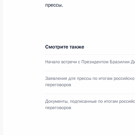
прессы.
Встреча глав государств и правите
15 ноября 2014 года, 03:00
Смотрите также
Начало встречи с Президентом Бразилии 
Телефонный разговор с Президент
Роуссефф
Заявления для прессы по итогам российско
27 октября 2014 года, 21:55
переговоров
Документы, подписанные по итогам россий
переговоров
Поздравление Президенту Бразили
27 октября 2014 года, 15:45