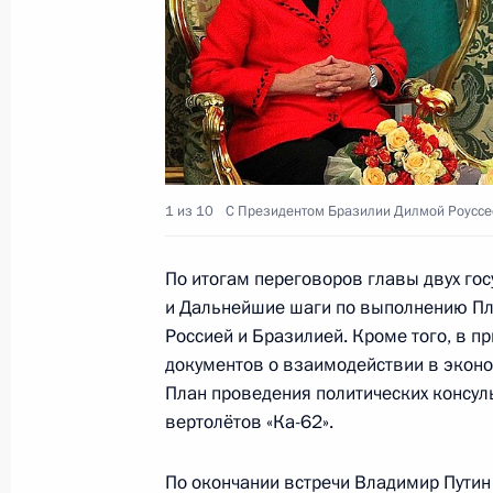
Встреча с президентом Нового бан
22 октября 2024 года, 12:30
Встреча с президентом Нового бан
6 июня 2024 года, 18:30
1 из 10
С Президентом Бразилии Дилмой Роуссе
По итогам переговоров главы двух го
Встреча с президентом Нового бан
и Дальнейшие шаги по выполнению Пла
Россией и Бразилией. Кроме того, в п
26 июля 2023 года, 18:30
документов о взаимодействии в эконом
План проведения политических консуль
вертолётов «Ка-62».
Встреча с Президентом Бразилии 
По окончании встречи Владимир Путин
8 июля 2015 года, 21:45