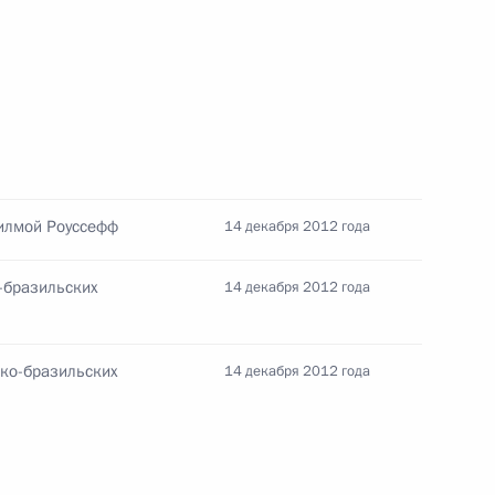
льств стран БРИКС
Дилмой Роуссефф
14 декабря 2012 года
ом Бразилии Дилмой
-бразильских
14 декабря 2012 года
ско-бразильских
14 декабря 2012 года
и Дилме Роуссефф