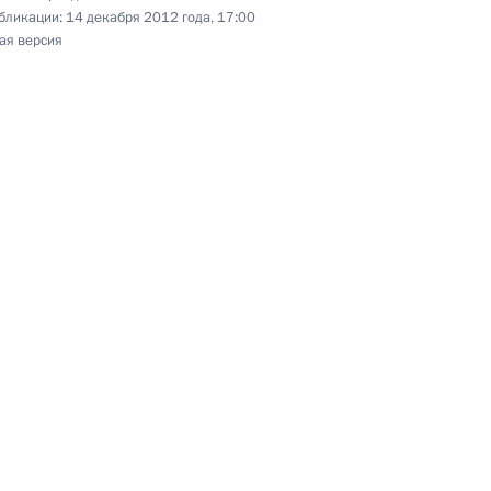
бликации:
14 декабря 2012 года, 17:00
ая версия
Дилмой Роуссефф
ом Бразилии Дилмой
Дилмой Роуссефф