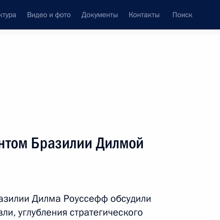
ктура
Видео и фото
Документы
Контакты
Поиск
Все персоны
нтом Бразилии Дилмой
Подписаться на ленту
азилии Дилма Роуссефф обсудили
ли, углубления стратегического