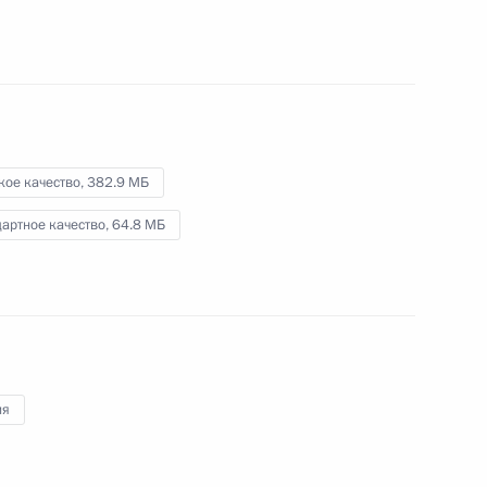
по обеспечению
правопорядка
16 декабря 2010 года
Видео, 17 мин.
кое качество,
382.9 МБ
артное качество,
64.8 МБ
ия
Заседание Совета Безопасности