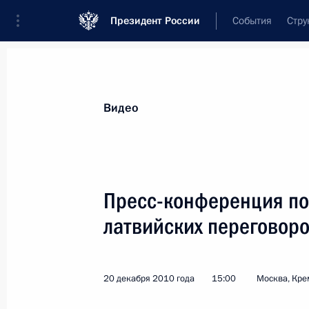
Президент России
События
Стру
Видеозаписи
Фотографии
Аудиозапи
Все материалы
Выступления
Совещан
Видео
Показа
Пресс-конференция по
латвийских переговор
Пресс-конференция
по итогам российско-
20 декабря 2010 года
15:00
Москва, Кре
индийских переговоров