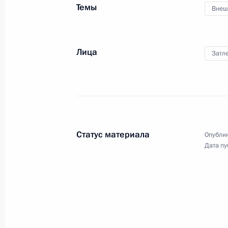
вручения Национальной премии
Темы
Внеш
в области инноваций имени
Владимира Зворыкина
Лица
Затл
14 декабря 2010 года
Видео, 3 мин.
Статус материала
Опублик
Дата пу