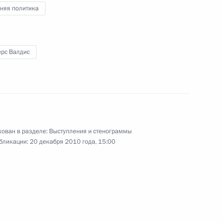
«О состоянии и мерах
няя политика
по обеспечению энергетической
безопасности России»
ерс Валдис
13 декабря 2010 года
Видео, 11 мин.
ован в разделе:
Выступления и стенограммы
бликации:
20 декабря 2010 года, 15:00