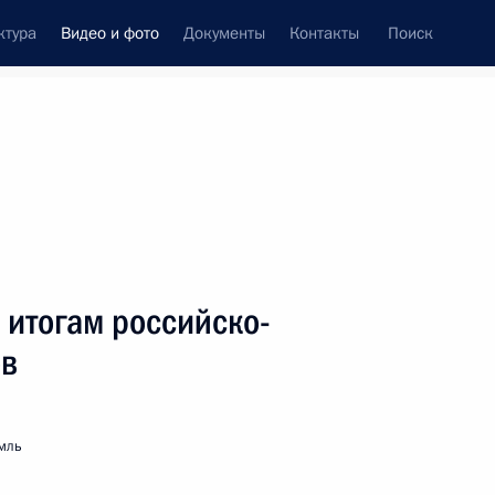
ктура
Видео и фото
Документы
Контакты
Поиск
си
ия, встречи
Встречи со СМИ
декабрь, 2010
ть следующие материалы
 итогам российско-
ов
Пресс-конференция
по итогам российско-
мль
латвийских переговоров