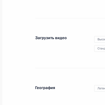
17 декабря 2010 года
Видео, 12 мин.
Загрузить видео
Высо
Станд
География
Латв
Выступление на церемонии