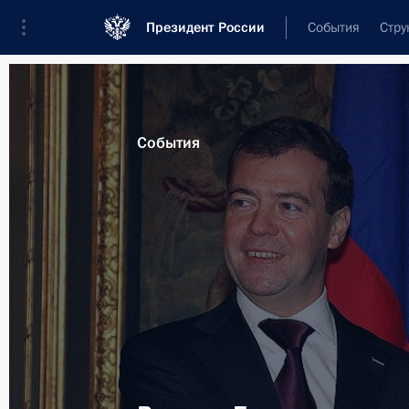
Президент России
События
Стру
Материалы по выбранной персоне
События
Летерм
,
Ив
Лента событий