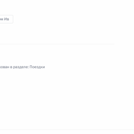
ии
информации сайта
Rutube
О персональных
Telegram-канал
данных пользователей
рм Ив
YouTube
зиденту
Написать в редакцию
и —
ного
по
—
ован в разделе:
Поездки
ссии
Все материалы сайта
доступны по лицензии:
Creative Commons
Attribution 4.0
International