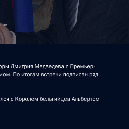
ти Премьер-министра
ытие
ьгии Ивом Летермом
воры Дмитрия Медведева с Премьер-
ом. По итогам встречи подписан ряд
ился с Королём бельгийцев Альбертом