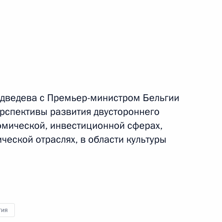
енно-Морского Флота
едведева с Премьер-министром Бельгии
рспективы развития двустороннего
омической, инвестиционной сферах,
ческой отраслях, в области культуры
ные
Официальные
Правовая и
сетевые ресурсы
техническая
ссии
Президента России
информация
MAX
О портале
гия
ВКонтакте
Об использовании