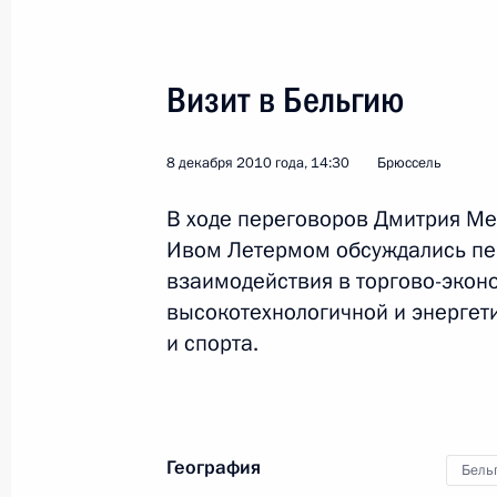
8 декабря 2010 года, 14:30
Визит в Бельгию
8 декабря 2010 года, 14:30
Брюссель
Встреча с военнослужащими Во
В ходе переговоров Дмитрия М
26 июля 2026 года
Ивом Летермом обсуждались пе
взаимодействия в торгово-экон
высокотехнологичной и энергети
и спорта.
Разделы сайта
Информацион
Президента
ресурсы
России
Президента Ро
События
Президент России
География
Бель
Текущий ресурс
Структура