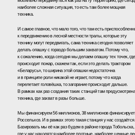
мобильно передвинуться как раз на ту территорию, где сего
наиболее сложная ситуация, то есть там более мощная
техника.
И самое главное, что мало того, что там есть приспособлен
к передвижению в лесной местности тралы, которые эту
технику могут передвигать, сама техника сегодня позволяет
делать опашку с гораздо большим захватом. Потому что,
к сожалению, когда сегодня мы делаем опашку тех точек, гд
происходит пожар, скажем так, если это делать трактором
«Беларусь», то ширина этой опашки недостаточна
и в принципе роли никакой не играет, потому что когда
перелетает головёшка, то загорание происходит дальше.
В рамках как раз создания таких станций там предусмотрена
техника, где захват в разы больше.
Мы финансируем 56 миллионов, 38 миллионов финансирует
Россельхоз. И в рамках этого такая станция у нас создаётся
Базировать мы её как раз будем в районе города Тобольска,
где у нас находятся наиболее плотные, наиболее ценные ле