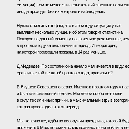
ситуация), тем не менее эти сельскохозяйственные палы е
иногда проходят без их контроля и наблюдения.
Нужно отметить тот факт, что в этом году ситуация у нас
выглядит несколько лучше, и об этом говорит статистика.
Пожаров на данный момент у нас в четыре раза меньше, че
в прошлом году за аналогичный период. И территория,
на которой произошли пожары, в 14 раз меньше.
Д.Медведев:
По состоянию на начало мая имеется в виду, е
сравнить с той же датой прошлого года, правильно?
В.Якушев:
Совершенно верно. Именно в прошлом году у нас
и был максимальный подъём. Мы летом особо не горели
в силу тех или иных причин, а максимальный взрыв возгора
как раз происходил в этот период.
Мы, конечно же, ждём во всеоружии праздника, который буд
проходить 9 Мая, потому что, как правило, люди пойдут в ле