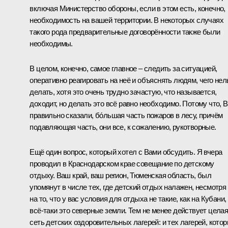
включая Министерство обороны, если в этом есть, конечно,
необходимость на вашей территории. В некоторых случаях
такого рода предварительные договорённости также были
необходимы.
В целом, конечно, самое главное – следить за ситуацией,
оперативно реагировать на неё и объяснять людям, чего нел
делать, хотя это очень трудно зачастую, что называется,
доходит, но делать это всё равно необходимо. Потому что, 
правильно сказали, бо́льшая часть пожаров в лесу, причём
подавляющая часть, они все, к сожалению, рукотворные.
Ещё один вопрос, который хотел с Вами обсудить. Я вчера
проводил в Краснодарском крае
совещание
по детскому
отдыху. Ваш край, ваш регион, Тюменская область, был
упомянут в числе тех, где детский отдых налажен, несмотря
на то, что у вас условия для отдыха не такие, как на Кубани,
всё‑таки это северные земли. Тем не менее действует цела
сеть детских оздоровительных лагерей: и тех лагерей, кото