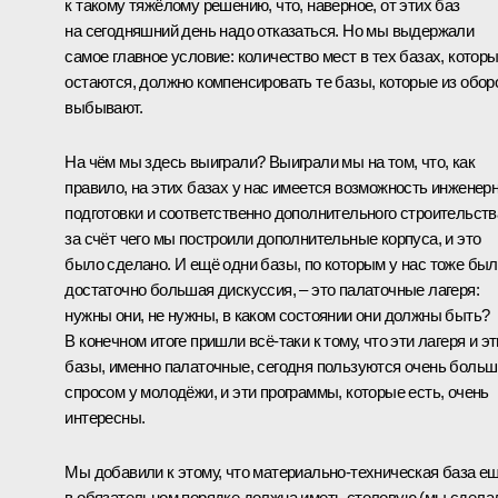
к такому тяжёлому решению, что, наверное, от этих баз
на сегодняшний день надо отказаться. Но мы выдержали
самое главное условие: количество мест в тех базах, котор
остаются, должно компенсировать те базы, которые из обор
выбывают.
На чём мы здесь выиграли? Выиграли мы на том, что, как
правило, на этих базах у нас имеется возможность инженер
подготовки и соответственно дополнительного строительств
за счёт чего мы построили дополнительные корпуса, и это
было сделано. И ещё одни базы, по которым у нас тоже бы
достаточно большая дискуссия, – это палаточные лагеря:
нужны они, не нужны, в каком состоянии они должны быть?
В конечном итоге пришли всё‑таки к тому, что эти лагеря и эт
базы, именно палаточные, сегодня пользуются очень боль
спросом у молодёжи, и эти программы, которые есть, очень
интересны.
Мы добавили к этому, что материально-техническая база е
в обязательном порядке должна иметь столовую (мы сдела