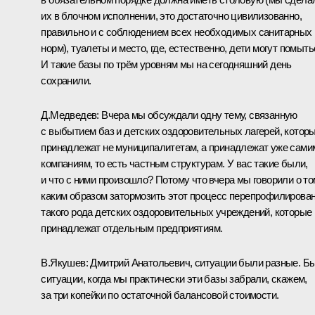
их в блочном исполнении, это достаточно цивилизованно,
правильно и с соблюдением всех необходимых санитарных
норм), туалеты и место, где, естественно, дети могут помыть
И такие базы по трём уровням мы на сегодняшний день
сохранили.
Д.Медведев:
Вчера мы обсуждали одну тему, связанную
с выбытием баз и детских оздоровительных лагерей, котор
принадлежат не муниципалитетам, а принадлежат уже сами
компаниям, то есть частным структурам. У вас такие были,
и что с ними произошло? Потому что вчера мы говорили о то
каким образом затормозить этот процесс перепрофилирова
такого рода детских оздоровительных учреждений, которые
принадлежат отдельным предприятиям.
В.Якушев:
Дмитрий Анатольевич, ситуации были разные. Б
ситуации, когда мы практически эти базы забрали, скажем,
за три копейки по остаточной балансовой стоимости.