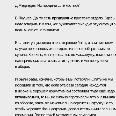
Д.Медведев:
Их продали с лёгкостью?
В.Якушев:
Да, то есть предприятие просто их отдало. Здесь
надо говорить и о том, как руководитель видит эту ситуацию
ведь много от него зависит.
Были ситуации, когда очень хорошие базы, и нам ни в коем
случае не хотелось их потерять из своего оборота, мы их
купили. Конечно, мы торговались по максимуму, тем не мене
нам пришлось за это заплатить деньги, и мы вернули их
в оборот.
И были базы, конечно, которые мы потеряли. Опять же мы
исходили из того, что если эта база сегодня находится
в не очень хорошем нормативном состоянии, туда ещё надо
вкладываться, то мы не сильно переживали, что она вышла
из оборота, опять же максимально перенеся нагрузку на то,
чтобы хорошие базы догрузить дополнительными спальны
корпусами. Вот по такой методике мы двигаемся.