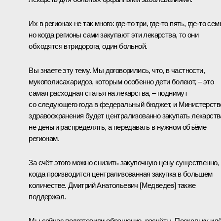
Их в регионах не так много: где-то три, где-то пять, где-то сем
но когда регионы сами закупают эти лекарства, то они
обходятся втридорога, один больной.
Вы знаете эту тему. Мы договорились, что, в частности,
мукополисахаридоз, которым особенно дети болеют, – это
самая расходная статья на лекарства, – поднимут
со следующего года в федеральный бюджет, и Министерств
здравоохранения будет централизованно закупать лекарств
не деньги распределять, а передавать в нужном объёме
регионам.
За счёт этого можно снизить закупочную цену существенно,
когда производится централизованная закупка в большем
количестве. Дмитрий Анатольевич [
Медведев
] также
поддержал.
Мы сейчас подготовили обращение, расчёты. Поскольку ид