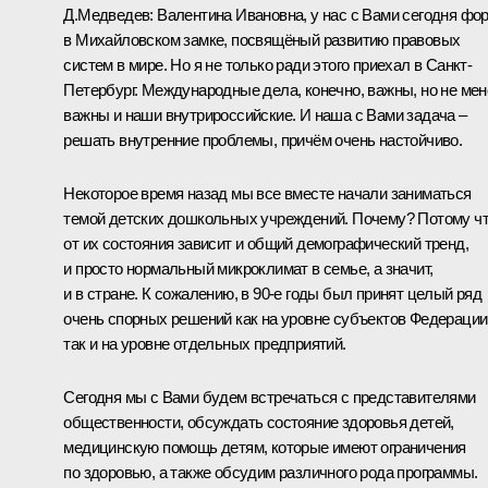
Д.Медведев:
Валентина Ивановна, у нас с Вами сегодня
фо
в Михайловском замке, посвящёный развитию правовых
систем в мире. Но я не только ради этого приехал в Санкт-
Петербург. Международные дела, конечно, важны, но не мен
важны и наши внутрироссийские. И наша с Вами задача –
решать внутренние проблемы, причём очень настойчиво.
Некоторое время назад мы все вместе начали заниматься
темой детских дошкольных учреждений. Почему? Потому ч
от их состояния зависит и общий демографический тренд,
и просто нормальный микроклимат в семье, а значит,
и в стране. К сожалению, в 90-е годы был принят целый ряд
очень спорных решений как на уровне субъектов Федерации
так и на уровне отдельных предприятий.
Сегодня мы с Вами будем
встречаться
с представителями
общественности, обсуждать состояние здоровья детей,
медицинскую помощь детям, которые имеют ограничения
по здоровью, а также обсудим различного рода программы.