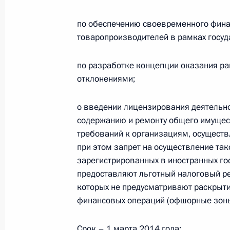
24 апреля 2017 года, 15:45
по обеспечению своевременного фина
товаропроизводителей в рамках госуд
Президент отклонил закон о внесе
об общих принципах организации 
по разработке концепции оказания ра
и в закон об образовании
отклонениями;
29 декабря 2016 года, 18:00
о введении лицензирования деятельн
содержанию и ремонту общего имущест
требований к организациям, осущест
Встреча с руководством Совета Фе
при этом запрет на осуществление так
Думы
зарегистрированных в иностранных гос
предоставляют льготный налоговый р
21 декабря 2016 года, 20:30
которых не предусматривают раскрыт
финансовых операций (офшорные зоны
В состав Совета Безопасности вне
Срок – 1 марта 2014 года;