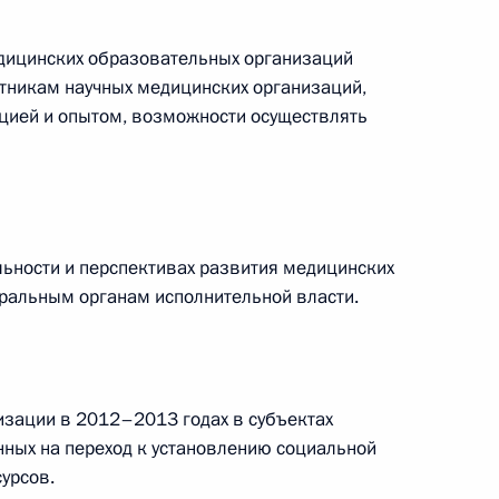
дицинских образовательных организаций
тникам научных медицинских организаций,
ией и опытом, возможности осуществлять
 заместителем Руководителя
ьности и перспективах развития медицинских
дших по итогам выборов
ральным органам исполнительной власти.
изации в 2012–2013 годах в субъектах
ных на переход к установлению социальной
нтских фракций
урсов.