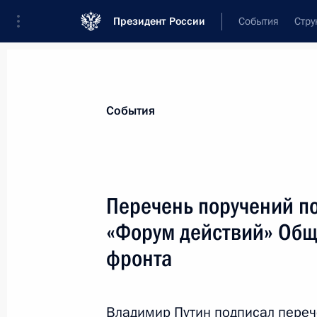
Президент России
События
Стру
Материалы по выбранной персоне
События
Володин
,
Вячеслав
Викторович
Председатель Государственной Думы
Перечень поручений п
«Форум действий» Общ
фронта
Лента событий
Владимир Путин подписал переч