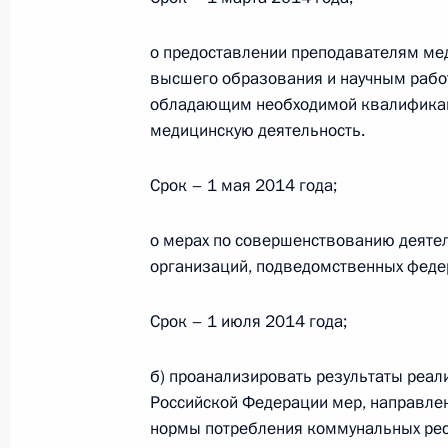
5 октября 2016 года, 14:50
о предоставлении преподавателям ме
высшего образования и научным рабо
обладающим необходимой квалификац
Сергей Кириенко назначен первым
медицинскую деятельность.
Администрации Президента
5 октября 2016 года, 13:10
Срок – 1 мая 2014 года;
о мерах по совершенствованию деятел
Встреча с лидерами партий, проше
организаций, подведомственных феде
в Госдуму
Срок – 1 июля 2014 года;
23 сентября 2016 года, 13:45
б) проанализировать результаты реал
Российской Федерации мер, направлен
Встреча с руководителями парламе
нормы потребления коммунальных рес