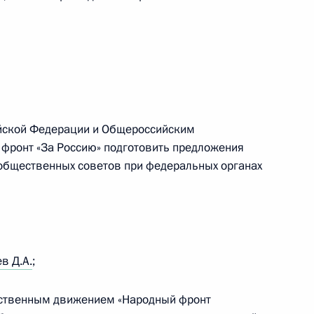
 Государственной Думы
ерального Собрания
ийской Федерации и Общероссийским
ронт «За Россию» подготовить предложения
общественных советов при федеральных органах
дерации и Государственной
в Д.А.
;
ественным движением «Народный фронт