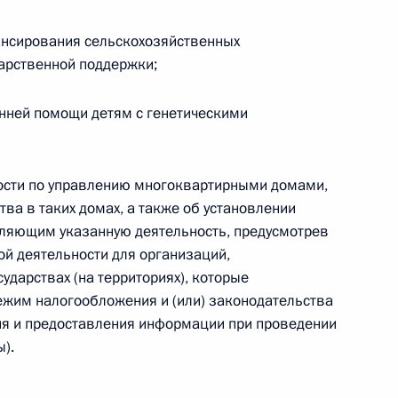
нсирования сельскохозяйственных
арственной поддержки;
нии изменений в закон
местного самоуправления
нней помощи детям с генетическими
ости по управлению многоквартирными домами,
ва в таких домах, а также об установлении
вляющим указанную деятельность, предусмотрев
дерации и Государственной
ой деятельности для организаций,
ударствах (на территориях), которые
ежим налогообложения и (или) законодательства
ия и предоставления информации при проведении
).
сены изменения