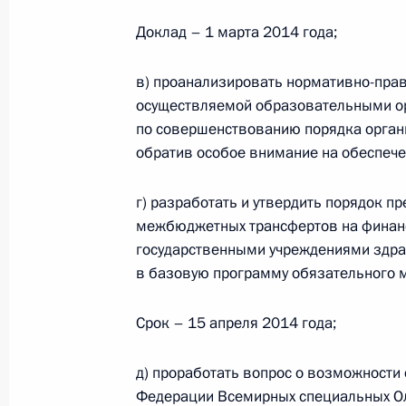
14 июля 2016 года, 18:20
Доклад – 1 марта 2014 года;
в) проанализировать нормативно-прав
Рабочая встреча с Дмитрием Кобы
осуществляемой образовательными ор
6 октября 2015 года, 14:30
по совершенствованию порядка органи
обратив особое внимание на обеспече
Перечень поручений по итогам встр
г) разработать и утвердить порядок 
предпринимателями и представите
межбюджетных трансфертов на финан
интернет-инициатив
государственными учреждениями здр
в базовую программу обязательного м
19 мая 2015 года, 18:00
Срок – 15 апреля 2014 года;
Перечень поручений по итогам зас
д) проработать вопрос о возможности
по межнациональным отношениям
Федерации Всемирных специальных Ол