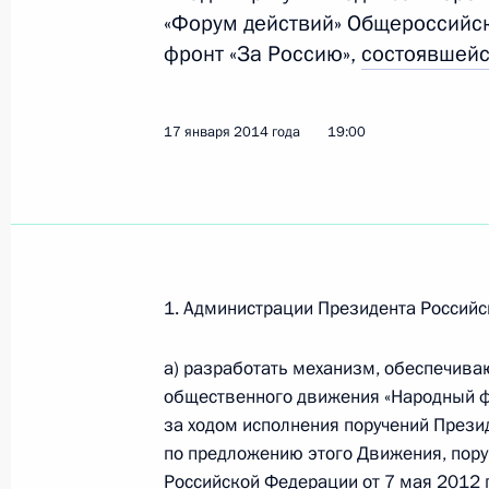
«Форум действий» Общероссийс
Показа
фронт «За Россию»,
состоявшей
Встреча с руководителями фракций
17 января 2014 года
19:00
17 февраля 2021 года, 12:45
Встреча с Председателем Государс
Володиным
1. Администрации Президента Российс
26 октября 2020 года, 10:00
а) разработать механизм, обеспечив
общественного движения «Народный ф
Встреча с Вячеславом Володиным 
за ходом исполнения поручений Прези
по предложению этого Движения, пору
10 марта 2020 года, 21:50
Российской Федерации от 7 мая 2012 г