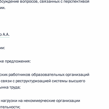
бсуждение вопросов, связанных с перспективой
ии.
ерального Собрания
 А.А.
ии:
дке предложения:
твенной Думы Вячеславом
ческих работников образовательных организаций
 связи с реструктуризацией системы высшего
ынка труда;
 нагрузки на некоммерческие организации
ателей
ятельности;