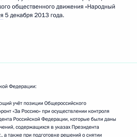
кого общественного движения «Народный
ть следующие материалы
ся
5 декабря 2013 года.
 Государственной Думы
твенной Думы Вячеславом
кой Федерации:
ающий учёт позиции Общероссийского
ронт «За Россию» при осуществлении контроля
и Виктором Медведчуком
дента Российской Федерации, которые были даны
чений, содержащихся в указах Президента
., а также при подготовке решений о снятии