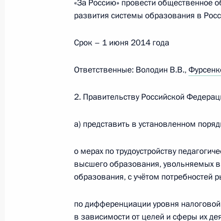
«За Россию» провести общественное о
Встреча с Советом законодателей
развития системы образования в Росс
27 апреля 2018 года, 16:00
Срок – 1 июня 2014 года
Встреча с руководством палат Фед
Ответственные: Володин В.В.,
Фурсенко
25 декабря 2017 года, 20:10
2. Правительству Российской Федерац
а) представить в установленном поря
Встреча с Председателем Государс
Володиным
о мерах по трудоустройству педагоги
6 июня 2017 года, 14:00
высшего образования, увольняемых в
образования, с учётом потребностей р
по дифференциации уровня налоговой
Встреча с членами Совета законод
в зависимости от целей и сферы их де