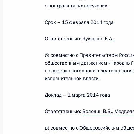
с контроля таких поручений.
Встреча с руководителями фракций
Срок – 15 февраля 2014 года
6 марта 2020 года, 01:00
Ответственный:
Чуйченко К.А.
;
Встреча с руководством палат Фед
б) совместно с Правительством Росс
общественным движением «Народный ф
24 декабря 2019 года, 18:30
по совершенствованию деятельности 
исполнительной власти.
Встреча с руководством Совета Фе
Доклад – 1 марта 2014 года
Думы
Ответственные:
25 декабря 2018 года, 20:20
Володин В.В.
,
Медведе
в) совместно с Общероссийским общ