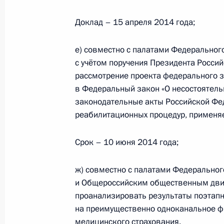
22 июля 2014 года, 18:00
Доклад – 15 апреля 2014 года;
е) совместно с палатами Федеральног
Перечень поручений по итогам ко
с учётом поручения Президента Россий
Общероссийского народного фрон
рассмотрение проекта федерального 
17 января 2014 года, 19:00
в Федеральный закон «О несостоятельн
законодательные акты Российской Фед
реабилитационных процедур, применя
Перечень поручений по итогам Рос
собрания
Срок – 10 июня 2014 года;
14 января 2014 года, 12:00
ж) совместно с палатами Федерально
и Общероссийским общественным дви
проанализировать результаты поэтап
Встреча с Председателем Совета п
на преимущественно одноканальное фи
Федотовым и Уполномоченным по п
медицинского страхования.