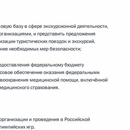
овую базу в сфере экскурсионной деятельности,
лкиным и Сергеем Левченко
ганизациями, и представить предложения
зации туристических поездок и экскурсий,
ние необходимых мер безопасности;
ечи с интернет-
предоставления федеральному бюджету
лями Фонда развития
совое обеспечение оказания федеральными
авоохранения медицинской помощи, включённой
едицинского страхования.
едания Совета
 организации и проведения в Российской
импийских игр.