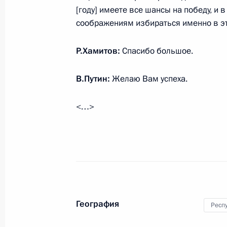
[году] имеете все шансы на победу, и 
Рустэмом Хамитовым
соображениям избираться именно в эт
22 мая 2013 года, 20:00
Р.Хамитов:
Спасибо большое.
Рабочая встреча с Президентом Ре
В.Путин:
Желаю Вам успеха.
Рустэмом Хамитовым
<…>
13 июня 2012 года, 16:15
Перечень поручений по итогам ра
Президента в Республике Башкорто
23 ноября 2011 года, 12:00
География
Респ