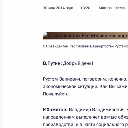
Радий Хабиров назначен временн
30 мая 2014 года
13:20
Москва, Кремль
Главы Республики Башкортостан
11 октября 2018 года, 21:00
С Президентом Республики Башкортостан Рустэм
Рабочая встреча с главой Республ
Хамитовым
В.Путин:
Добрый день!
24 января 2018 года, 20:10
Рустэм Закиевич, поговорим, конечно,
экономической ситуации. Как Вы сами
Рабочая встреча с главой Республ
Пожалуйста.
Хамитовым
Р.Хамитов
:
Владимир Владимирович, м
5 августа 2016 года, 14:45
направлениям выполняет взятые обяз
производства, и в части социального р