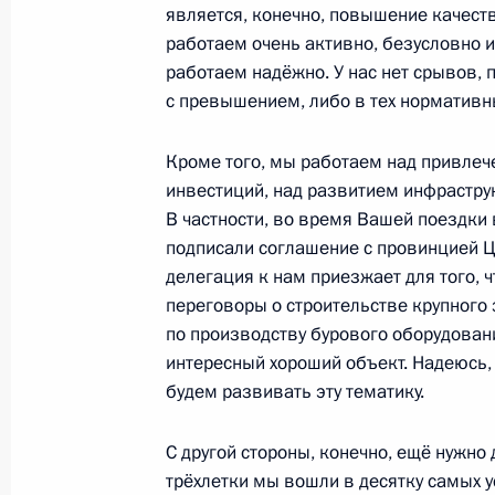
является, конечно, повышение качеств
Рабочая встреча с Главой Республ
работаем очень активно, безусловно 
Хамитовым
работаем надёжно. У нас нет срывов,
22 января 2016 года, 15:50
с превышением, либо в тех нормативн
Кроме того, мы работаем над привле
инвестиций, над развитием инфрастру
Рабочая встреча с Президентом Ре
В частности, во время Вашей поездки
Рустэмом Хамитовым
подписали соглашение с провинцией Ц
29 декабря 2014 года, 15:20
делегация к нам приезжает для того, 
переговоры о строительстве крупного
по производству бурового оборудовани
интересный хороший объект. Надеюсь,
XI Форум межрегионального сотруд
будем развивать эту тематику.
30 сентября 2014 года, 16:00
С другой стороны, конечно, ещё нужно 
трёхлетки мы вошли в десятку самых 