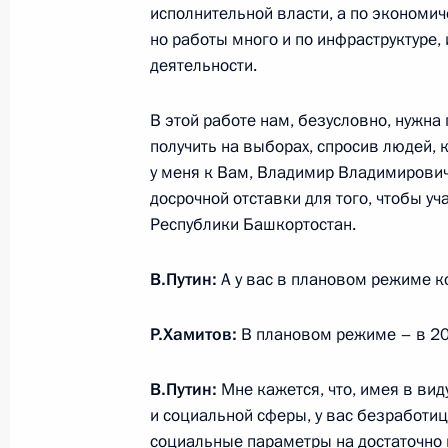
Принята отставка главы Башкортос
исполнительной власти, а по экономич
но работы много и по инфраструктуре,
30 мая 2014 года, 13:30
деятельности.
В этой работе нам, безусловно, нужн
Встреча с Президентом Республики
получить на выборах, спросив людей, 
Хамитовым
у меня к Вам, Владимир Владимирович
досрочной отставки для того, чтобы у
30 мая 2014 года, 13:20
Республики Башкортостан.
В.Путин:
А у вас в плановом режиме к
Совещание по ликвидации последст
на Урале и Дальнем Востоке
Р.Хамитов:
В плановом режиме – в 20
10 августа 2013 года, 20:00
В.Путин:
Мне кажется, что, имея в ви
и социальной сферы, у вас безработи
социальные параметры на достаточно 
Рабочая встреча с Президентом Ре