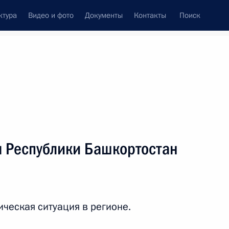
ктура
Видео и фото
Документы
Контакты
Поиск
Все персоны
м Республики Башкортостан
Подписаться на ленту
ческая ситуация в регионе.