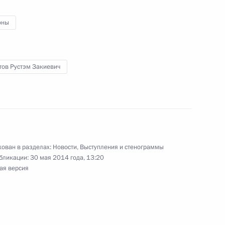
 Башкортостан Рустэмом
оны
тов Рустэм Закиевич
 Российской Федерации
 комиссии по нацпроектам,
ован в разделах:
Новости
,
Выступления и стенограммы
нению
бликации:
30 мая 2014 года, 13:20
ая версия
спублики Башкортостан