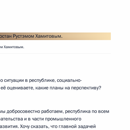
о исполняющим обязанности
ом Хамитовым.
ики Башкортостан Рустэмом
 о ситуации в республике, социально-
 её оцениваете, какие планы на перспективу?
ики Башкортостан Рустэмом
ы добросовестно работаем, республика по всем
ательства и в части промышленного
азвития. Хочу сказать, что главной задачей