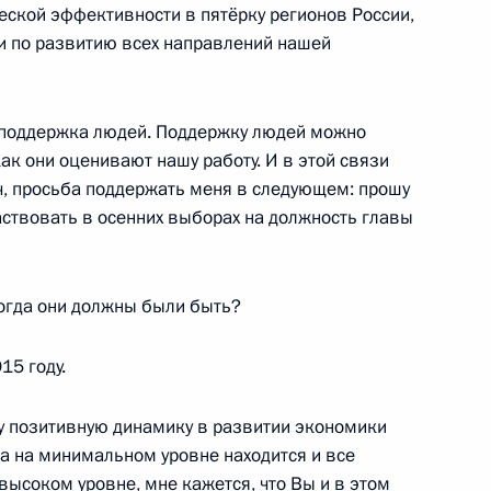
тана Рустэма Хамитова
еской эффективности в пятёрку регионов России,
 и по развитию всех направлений нашей
а поддержка людей. Поддержку людей можно
 Башкортостан Рустэмом
как они оценивают нашу работу. И в этой связи
, просьба поддержать меня в следующем: прошу
частвовать в осенних выборах на должность главы
огда они должны были быть?
вий паводков в Поволжье,
15 году.
ду позитивную динамику в развитии экономики
ца на минимальном уровне находится и все
высоком уровне, мне кажется, что Вы и в этом
спублики Башкортостан