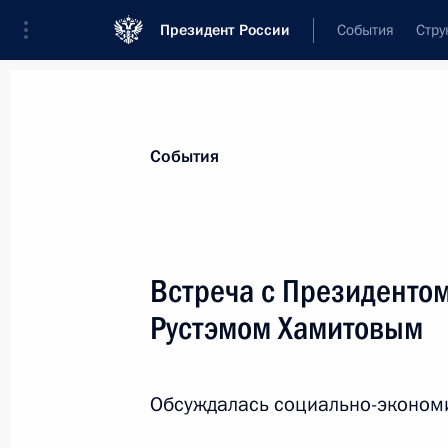
Президент России
События
Стру
Материалы по выбранной персоне
События
Хамитов
,
Рустэм
Закиевич
Встреча с Президенто
Рустэмом Хамитовым
Лента событий
Обсуждалась социально-экономи