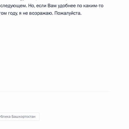
в следующем. Но, если Вам удобнее по каким‑то
ом году, я не возражаю. Пожалуйста.
спублики Башкортостан
боты мобильной приёмной
стан
ублика Башкортостан