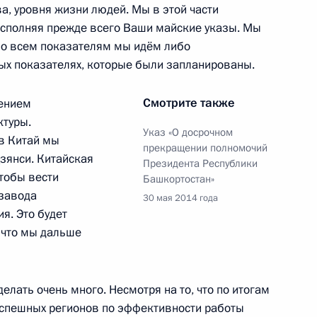
а, уровня жизни людей. Мы в этой части
ики Башкортостан Рустэмом
исполняя прежде всего Ваши майские указы. Мы
 по всем показателям мы идём либо
ых показателях, которые были запланированы.
Смотрите также
чением
ктуры.
спублики Башкортостан
Указ «О досрочном
 в Китай мы
прекращении полномочий
зянси. Китайская
Президента Республики
чтобы вести
Башкортостан»
 завода
30 мая 2014 года
я. Это будет
 что мы дальше
ничества России и Казахстана
делать очень много. Несмотря на то, что по итогам
успешных регионов по эффективности работы