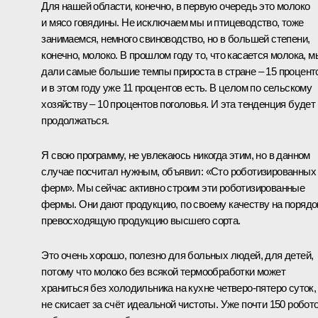
Для нашей области, конечно, в первую очередь это молоко
и мясо говядины. Не исключаем мы и птицеводство, тоже
занимаемся, немного свиноводство, но в большей степени,
конечно, молоко. В прошлом году то, что касается молока, м
дали самые большие темпы прироста в стране – 15 процент
и в этом году уже 11 процентов есть. В целом по сельскому
хозяйству – 10 процентов поголовья. И эта тенденция будет
продолжаться.
Я свою программу, не увлекаюсь никогда этим, но в данном
случае посчитал нужным, объявил: «Сто роботизированных
ферм». Мы сейчас активно строим эти роботизированные
фермы. Они дают продукцию, по своему качеству на порядо
превосходящую продукцию высшего сорта.
Это очень хорошо, полезно для больных людей, для детей,
потому что молоко без всякой термообработки может
храниться без холодильника на кухне четверо-пятеро суток,
не скисает за счёт идеальной чистоты. Уже почти 150 робот