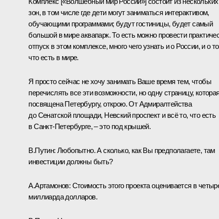
Комплекс [«Волшебный мир России»] состоит из нескольких
зон, в том числе где дети могут заниматься интерактивом,
обучающими программами; будут гостиницы, будет самый
большой в мире аквапарк. То есть можно провести практиче
отпуск в этом комплексе, много чего узнать и о России, и о то
что есть в мире.
Я просто сейчас не хочу занимать Ваше время тем, чтобы
перечислять все эти возможности, но одну страницу, котора
посвящена Петербургу, открою. От Адмиралтейства
до Сенатской площади, Невский проспект и всё то, что есть
в Санкт-Петербурге, – это под крышей.
В.Путин:
Любопытно. А сколько, как Вы предполагаете, там
инвестиции должны быть?
А.Артамонов:
Стоимость этого проекта оценивается в четыр
миллиарда долларов.