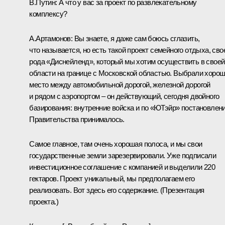
В.Путин:
А что у вас за проект по развлекательному
комплексу?
А.Артамонов:
Вы знаете, я даже сам боюсь сглазить,
что называется, но есть такой проект семейного отдыха, сво
рода «Диснейленд», который мы хотим осуществить в своей
области на границе с Московской областью. Выбрали хоро
место между автомобильной дорогой, железной дорогой
и рядом с аэропортом – он действующий, сегодня двойного
базирования: внутренние войска и по «ЮТэйр» постановлен
Правительства принималось.
Самое главное, там очень хорошая полоса, и мы свои
государственные земли зарезервировали. Уже подписали
инвестиционное соглашение с компанией и выделили 220
гектаров. Проект уникальный, мы предполагаем его
реализовать. Вот здесь его содержание.
(
Презен
т
ация
проекта
.)