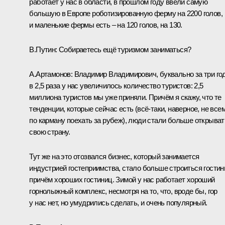
работает у нас в области, в прошлом году ввели самую
большую в Европе роботизированную ферму на 2200 голов,
и маленькие фермы есть – на 120 голов, на 130.
В.Путин:
Собираетесь ещё туризмом заниматься?
А.Артамонов:
Владимир Владимирович, буквально за три го
в 2,5 раза у нас увеличилось количество туристов: 2,5
миллиона туристов мы уже приняли. Причём я скажу, что те
тенденции, которые сейчас есть (всё‑таки, наверное, не все
по карману поехать за рубеж), люди стали больше открыват
свою страну.
Тут же на это отозвался бизнес, который занимается
индустрией гостеприимства, стало больше строиться гостин
причём хороших гостиниц. Зимой у нас работает хороший
горнолыжный комплекс, несмотря на то, что, вроде бы, гор
у нас нет, но умудрились сделать, и очень популярный.