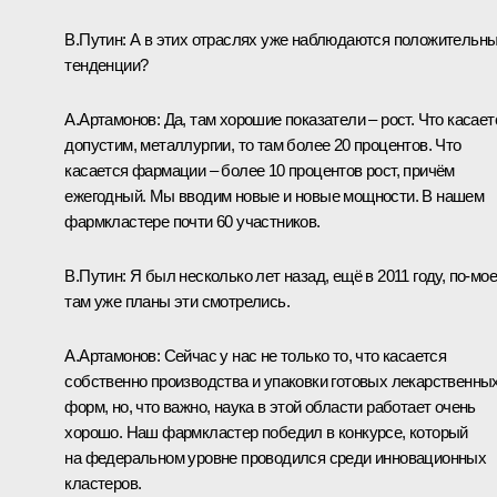
В.Путин:
А в этих отраслях уже наблюдаются положительн
тенденции?
А.Артамонов:
Да, там хорошие показатели – рост. Что касает
допустим, металлургии, то там более 20 процентов. Что
касается фармации – более 10 процентов рост, причём
ежегодный. Мы вводим новые и новые мощности. В нашем
фармкластере почти 60 участников.
В.Путин:
Я был несколько лет назад, ещё в 2011 году, по‑мое
там уже планы эти смотрелись.
А.Артамонов:
Сейчас у нас не только то, что касается
собственно производства и упаковки готовых лекарственны
форм, но, что важно, наука в этой области работает очень
хорошо. Наш фармкластер победил в конкурсе, который
на федеральном уровне проводился среди инновационных
кластеров.